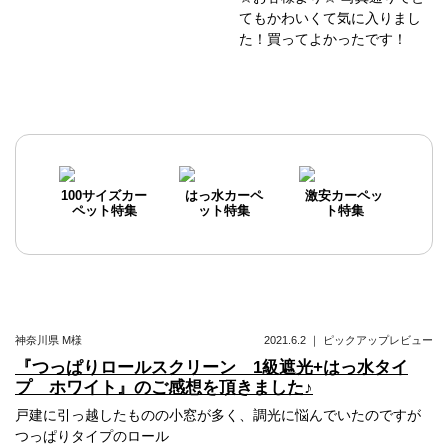
てもかわいくて気に入りまし
た！買ってよかったです！
100サイズカー
はっ水カーペ
激安カーペッ
ペット特集
ット特集
ト特集
神奈川県
M様
2021.6.2
｜
ピックアップレビュー
『つっぱりロールスクリーン 1級遮光+はっ水タイ
プ ホワイト』のご感想を頂きました♪
戸建に引っ越したものの小窓が多く、調光に悩んでいたのですが
つっぱりタイプのロール