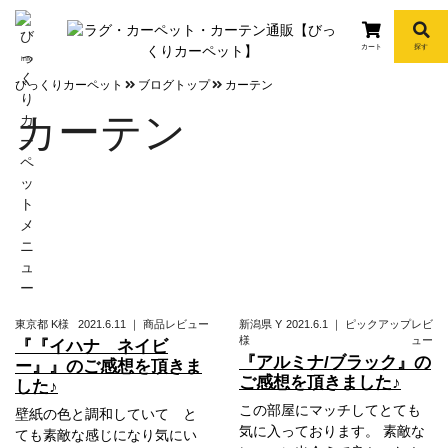
カート
探す
info
びっくりカーペット
ブログトップ
カーテン
カーテン
東京都
K様
2021.6.11
｜
商品レビュー
新潟県
Y
2021.6.1
｜
ピックアップレビ
様
ュー
『『イハナ ネイビ
『アルミナ/ブラック』の
ー』』のご感想を頂きま
ご感想を頂きました♪
した♪
この部屋にマッチしてとても
壁紙の色と調和していて と
気に入っております。 素敵な
ても素敵な感じになり気にい