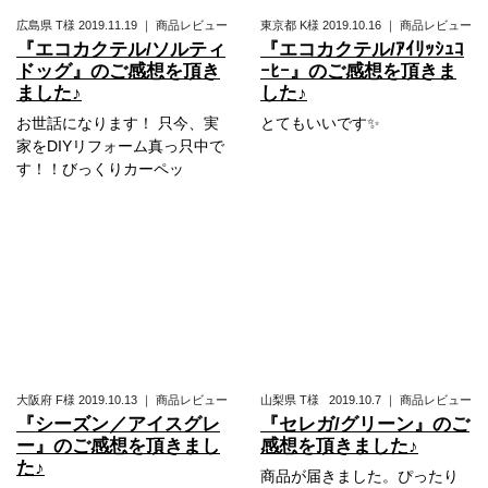
広島県
T様
2019.11.19
｜
商品レビュー
東京都
K様
2019.10.16
｜
商品レビュー
『エコカクテル/ソルティ
『エコカクテル/ｱｲﾘｯｼｭｺ
ドッグ』のご感想を頂き
ｰﾋｰ』のご感想を頂きま
ました♪
した♪
お世話になります！ 只今、実
とてもいいです✨
家をDIYリフォーム真っ只中で
す！！びっくりカーペッ
大阪府
F様
2019.10.13
｜
商品レビュー
山梨県
T様
2019.10.7
｜
商品レビュー
『シーズン／アイスグレ
『セレガ/グリーン』のご
ー』のご感想を頂きまし
感想を頂きました♪
た♪
商品が届きました。ぴったり