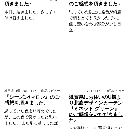
頂きました♪
のご感想を頂きました♪
本日、届きました。さっそく
思っていた以上に発色が綺麗
付け替えました。
で柄もとても良かったです。
但し縫い合わせ部分が少し目
立
埼玉県
N様
2019.4.15
｜
商品レビュー
2017.11.4
｜
商品レビュー
『シーズン/マロン』のご
滋賀県にお住いのU様よ
感想を頂きました♪
り北欧デザインカーテン
『ミネット グリーン』
思っていた色より薄めでした
のご感想をいただきまし
が、この色で良かったと思い
た♪
ました。 まだ引っ越ししたば
☆お客様より☆ 写真通りでと