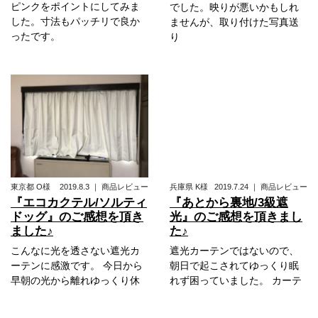
ピンクをポイントにしてみま
でした。映りが悪いかもしれ
した。寸法もパッチリで良か
ませんが、取り付けた写真送
ったです。
り
東京都
O様
2019.8.3
｜
商品レビュー
兵庫県
K様
2019.7.24
｜
商品レビュー
『エコカクテル/ソルティ
『あとから裏地/3級遮
ドッグ』のご感想を頂き
光』のご感想を頂きまし
ました♪
た♪
こんなに光を透さない遮光カ
遮光カーテンではないので、
ーテンに感激です。 今日から
朝日で起こされてゆっくり眠
早朝の光から離れゆっくり休
れず困っていました。 カーテ