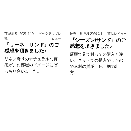
茨城県
S
2021.4.19
｜
ピックアップレ
神奈川県
M様
2020.3.1
｜
商品レビュー
様
ビュー
『シーズン/サンド』のご
『リーネ サンド』のご
感想を頂きました♪
感想を頂きました♪
店頭で見て触っての購入と違
リネン寄りのナチュラルな質
い、ネットでの購入でしたの
感が、お部屋のイメージにば
で素材の質感、色、柄の出
っちり合いました。
方、