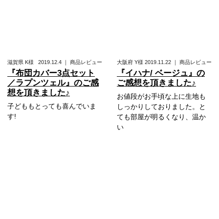
滋賀県
K様
2019.12.4
｜
商品レビュー
大阪府
Y様
2019.11.22
｜
商品レビュー
『布団カバー3点セット
『イハナ/ ベージュ』の
／ラプンツェル』のご感
ご感想を頂きました♪
想を頂きました♪
お値段がお手頃な上に生地も
子どももとっても喜んでいま
しっかりしておりました。と
す!
ても部屋が明るくなり、温か
い