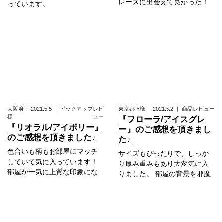
レースに出会えて良かった！
っています。
大阪府
I
2021.5.5
｜
ピックアップレビ
東京都
Y様
2021.5.2
｜
商品レビュー
様
ュー
『フローラ/アイスグレ
『リオラル/アイボリー』
ー』のご感想を頂きまし
のご感想を頂きました♪
た♪
色合いも柄もお部屋にマッチ
サイズもぴったりで、しっか
していて気に入っています！
り厚み重みもあり大変気に入
部屋が一気に上質な印象にな
りました。 部屋の背景を邪魔