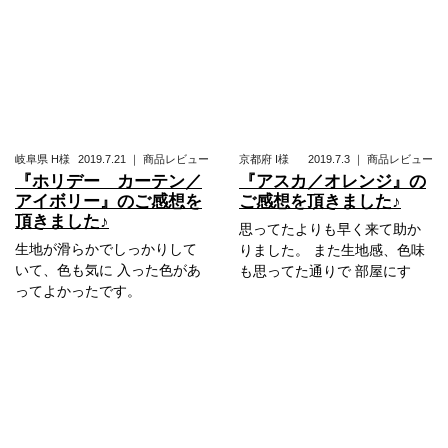
岐阜県
H様
2019.7.21
｜
商品レビュー
京都府
I様
2019.7.3
｜
商品レビュー
『ホリデー カーテン／
『アスカ／オレンジ』の
アイボリー』のご感想を
ご感想を頂きました♪
頂きました♪
思ってたよりも早く来て助か
生地が滑らかでしっかりして
りました。 また生地感、色味
いて、色も気に 入った色があ
も思ってた通りで 部屋にす
ってよかったです。