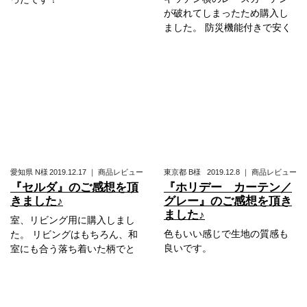
が破れてしまったため購入し
ました。 防災機能付きで安く
愛知県
N様
2019.12.17
｜
商品レビュー
東京都
B様
2019.12.8
｜
商品レビュー
『セルダ』のご感想を頂
『ホリデー カーテン／
きました♪
グレー』のご感想を頂き
ました♪
室、リビング用に購入しまし
色もいい感じで生地の質感も
た。 リビングはもちろん、和
良いです。
室にも合う落ち着いた柄でと