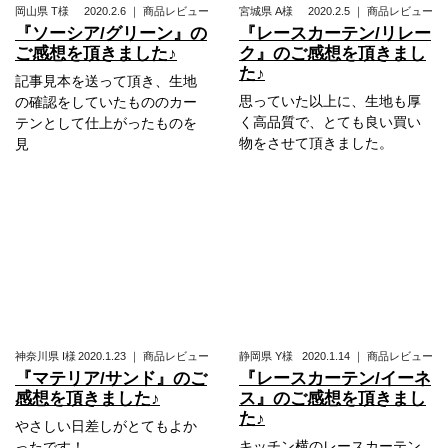
岡山県
T様
2020.2.6
｜
商品レビュー
宮城県
A様
2020.2.5
｜
商品レビュー
『ソーシア/グリーン』の
『レースカーテン/リレー
ご感想を頂きました♪
ク』のご感想を頂きまし
た♪
記事見本を送って頂き、生地
思っていた以上に、生地も厚
の確認をしていたもののカー
く高品質で、とても良い買い
テンとして仕上がったものを
物をさせて頂きました。
見
神奈川県
I様
2020.1.23
｜
商品レビュー
静岡県
Y様
2020.1.14
｜
商品レビュー
『マテリア/サンド』のご
『レースカーテン/イーネ
感想を頂きました♪
ス』のご感想を頂きまし
た♪
やさしい日差しがとてもよか
キッチン横のレースカーテン
ったです！