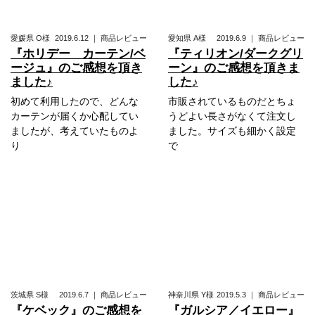
愛媛県
O様
2019.6.12
｜
商品レビュー
愛知県
A様
2019.6.9
｜
商品レビュー
『ホリデー カーテン/ベ
『ティリオン/ダークグリ
ージュ』のご感想を頂き
ーン』のご感想を頂きま
ました♪
した♪
初めて利用したので、どんな
市販されているものだとちょ
カーテンが届くか心配してい
うどよい長さがなくて注文し
ましたが、考えていたものよ
ました。サイズも細かく設定
り
で
茨城県
S様
2019.6.7
｜
商品レビュー
神奈川県
Y様
2019.5.3
｜
商品レビュー
『ケベック』のご感想を
『ガルシア／イエロー』