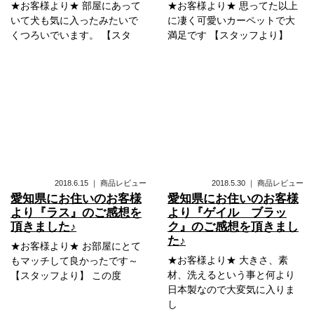
★お客様より★ 部屋にあって
★お客様より★ 思ってた以上
いて犬も気に入ったみたいで
に凄く可愛いカーペットで大
くつろいでいます。 【スタ
満足です 【スタッフより】
2018.6.15
｜
商品レビュー
2018.5.30
｜
商品レビュー
愛知県にお住いのお客様
愛知県にお住いのお客様
より『ラス』のご感想を
より『ゲイル ブラッ
頂きました♪
ク』のご感想を頂きまし
た♪
★お客様より★ お部屋にとて
★お客様より★ 大きさ、素
もマッチして良かったです～
材、洗えるという事と何より
【スタッフより】 この度
日本製なので大変気に入りま
し