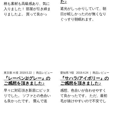
た♪
柄も素材も高級感あり、気に
遮光がしっかりしていて、朝
入りました！ 部屋が引き締ま
日が眩しかったのが無くなり
りましたよ。 買って良かっ
ぐっすり朝眠れます。
東京都
Ｋ様
2019.5.22
｜
商品レビュー
愛知県
Y様
2019.4.24
｜
商品レビュー
『レーベン2/グレー』の
『サハラ/アイボリー』の
ご感想を頂きました♪
ご感想を頂きました♪
早々に対応頂き新居にピッタ
感想、色合いが合わせやすく
リでした。 ソファとの色合い
て良かったです。 ただ、最初
も良かったです。 畳んで送
毛が抜けやすいので不安でし