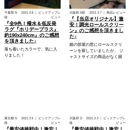
千葉県
N
2021.3.8
｜
ピックアップレ
大阪府
S様
2021.3.7
｜
商品レビュー
様
ビュー
『【当店オリジナル】激
『全9色！撥水＆低反発
安！調光ロールスクリー
ラグ『ホリデープラス』
ン』のご感想を頂きまし
約190x240cm』のご感想
た♪
を頂きました♪
娘の部屋の窓にロールスクリ
落ち着いたカラーで、気に入
ーンを探していましたが、 ジ
りました！
ャストサイズの商品がなく困
東京都
G
2021.3.5
｜
ピックアップレ
大阪府
O
2021.3.3
｜
ピックアップレ
様
ビュー
様
ビュー
『最安値挑戦中！激安！
『最安値挑戦中！激安！