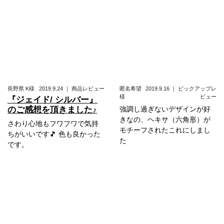
長野県
K様
2019.9.24
｜
商品レビュー
匿名希望
2019.9.16
｜
ピックアップレ
様
ビュー
『ジェイド/ シルバー』
のご感想を頂きました♪
強調し過ぎないデザインが好
きなの、ヘキサ（六角形）が
さわり心地もフワフワで気持
モチーフされたこれにしまし
ちがいいです🎵 色も良かった
た
です。