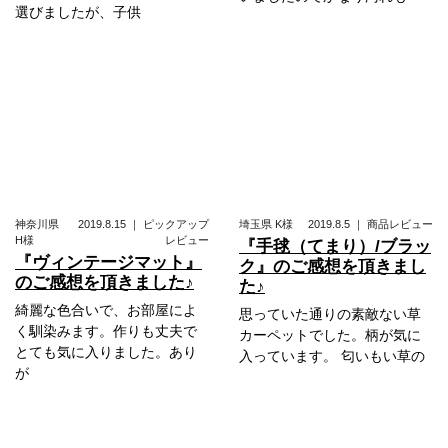
選びましたが、子供
神奈川県
2019.8.15
｜
ピックアップ
埼玉県
K様
2019.8.5
｜
商品レビュー
H様
レビュー
『手毬（てまり）/ブラッ
『ヴィンテージマット』
ク』のご感想を頂きまし
のご感想を頂きました♪
た♪
綺麗な色合いで、お部屋によ
思っていた通りの素敵ない草
く馴染みます。作りも丈夫で
カーペットでした。柄が気に
とても気に入りました。あり
入っています。 匂いもい草の
が