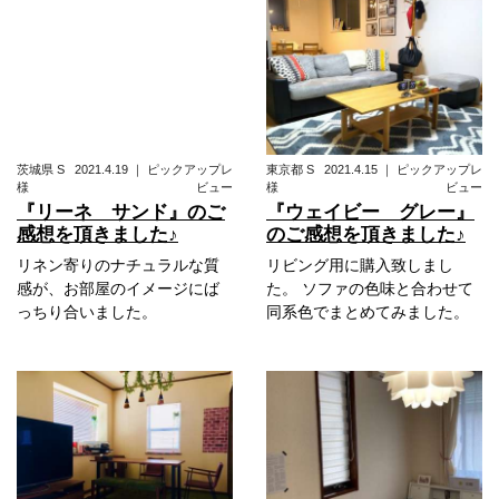
茨城県
S
2021.4.19
｜
ピックアップレ
東京都
S
2021.4.15
｜
ピックアップレ
様
ビュー
様
ビュー
『リーネ サンド』のご
『ウェイビー グレー』
感想を頂きました♪
のご感想を頂きました♪
リネン寄りのナチュラルな質
リビング用に購入致しまし
感が、お部屋のイメージにば
た。 ソファの色味と合わせて
っちり合いました。
同系色でまとめてみました。