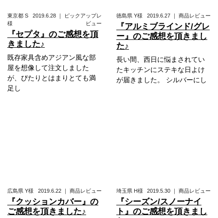
東京都
S
2019.6.28
｜
ピックアップレ
徳島県
Y様
2019.6.27
｜
商品レビュー
様
ビュー
『アルミブラインド/グレ
『セプタ』のご感想を頂
ー』のご感想を頂きまし
きました♪
た♪
既存家具含めアジアン風な部
長い間、西日に悩まされてい
屋を想像して注文しました
たキッチンにステキな日よけ
が、ぴたりとはまりとても満
が届きました。 シルバーにし
足し
広島県
Y様
2019.6.22
｜
商品レビュー
埼玉県
H様
2019.5.30
｜
商品レビュー
『クッションカバー』の
『シーズン/スノーナイ
ご感想を頂きました♪
ト』のご感想を頂きまし