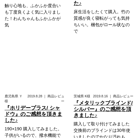
た♪
触り心地も、ふかふか度合い
床生活をしたくて購入。竹の
も丁度良くよく気に入りまし
質感が良く寝転がっても気持
た！わんちゃんもふかふかが
ちいい。梱包がロール状なの
気
で
鹿児島県
Ｙ
2019.8.28
｜
商品レビュ
茨城県
K様
2019.8.16
｜
商品レビュー
様
ー
『メタリックブラインド/
『ホリデープラス/ シャ
シルバー』のご感想を頂
ドウ』のご感想を頂きま
きました♪
した♪
購入して取り付けてみました
190×190 購入してみました。
交換前のブラインドは30年使
子供がいるので、撥水機能で
いましたのでかなり汚れも