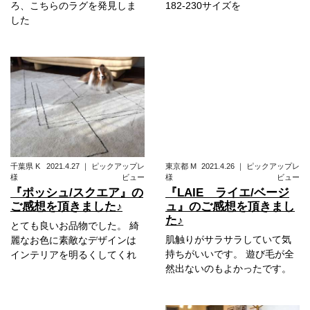
ろ、こちらのラグを発見しま
182-230サイズを
した
千葉県
K
2021.4.27
｜
ピックアップレ
東京都
M
2021.4.26
｜
ピックアップレ
様
ビュー
様
ビュー
『ポッシュ/スクエア』の
『LAIE ライエ/ベージ
ご感想を頂きました♪
ュ』のご感想を頂きまし
た♪
とても良いお品物でした。 綺
肌触りがサラサラしていて気
麗なお色に素敵なデザインは
持ちがいいです。 遊び毛が全
インテリアを明るくしてくれ
然出ないのもよかったです。