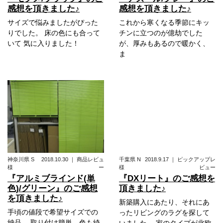
感想を頂きました♪
感想を頂きました♪
サイズで悩みましたがぴった
これから寒くなる季節にキッ
りでした。 床の色にも合って
チンに立つのが億劫でした
いて 気に入りました！
が、厚みもあるので暖かく、
ま
神奈川県
S
2018.10.30
｜
商品レビュ
千葉県
N
2018.9.17
｜
ピックアップレ
様
ー
様
ビュー
『アルミブラインド(単
『DXリート』のご感想を
色)/グリーン』のご感想
頂きました♪
を頂きました♪
新築購入にあたり、それにあ
手頃の値段で希望サイズでの
ったリビングのラグを探して
納品。 取り付け簡単、色も綺
いました。 家のタイプが北欧