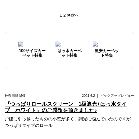
1
2
次へ
投
稿
ナ
ビ
100サイズカー
はっ水カーペ
激安カーペッ
ペット特集
ット特集
ト特集
ゲ
ー
シ
ョ
神奈川県
M様
2021.6.2
｜
ピックアップレビュー
ン
『つっぱりロールスクリーン 1級遮光+はっ水タイ
プ ホワイト』のご感想を頂きました♪
戸建に引っ越したものの小窓が多く、調光に悩んでいたのですが
つっぱりタイプのロール