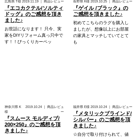
広島県
T様
2019.11.19
｜
商品レビュー
長野県
K様
2019.10.25
｜
商品レビュー
『エコカクテル/ソルティ
『ゲイル /ブラック』の
ドッグ』のご感想を頂き
ご感想を頂きました♪
ました♪
初めてこちらのラグを購入し
お世話になります！ 只今、実
ましたが、想像以上にお部屋
家をDIYリフォーム真っ只中で
の家具とマッチしていてとて
す！！びっくりカーペッ
も
神奈川県
K
2019.10.24
｜
商品レビュ
福井県
E様
2019.10.24
｜
商品レビュー
様
ー
『メタリックブラインド/
『スムース モルディブ/
シルバー』のご感想を頂
200×250』のご感想を頂
きました♪
きました♪
☆自分で取り付けられて、値