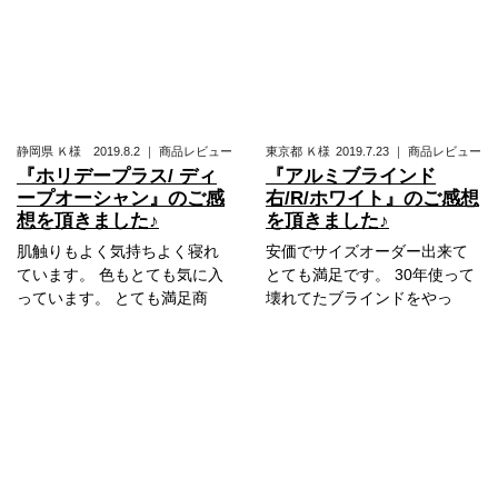
静岡県
Ｋ様
2019.8.2
｜
商品レビュー
東京都
Ｋ様
2019.7.23
｜
商品レビュー
『ホリデープラス/ ディ
『アルミブラインド
ープオーシャン』のご感
右/R/ホワイト』のご感想
想を頂きました♪
を頂きました♪
肌触りもよく気持ちよく寝れ
安価でサイズオーダー出来て
ています。 色もとても気に入
とても満足です。 30年使って
っています。 とても満足商
壊れてたブラインドをやっ