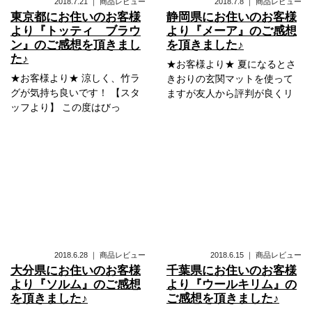
2018.7.21
｜
商品レビュー
2018.7.8
｜
商品レビュー
東京都にお住いのお客様
静岡県にお住いのお客様
より『トッティ ブラウ
より『メーア』のご感想
ン』のご感想を頂きまし
を頂きました♪
た♪
★お客様より★ 夏になるとさ
★お客様より★ 涼しく、竹ラ
きおりの玄関マットを使って
グが気持ち良いです！ 【スタ
ますが友人から評判が良くリ
ッフより】 この度はびっ
2018.6.28
｜
商品レビュー
2018.6.15
｜
商品レビュー
大分県にお住いのお客様
千葉県にお住いのお客様
より『ソルム』のご感想
より『ウールキリム』の
を頂きました♪
ご感想を頂きました♪