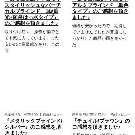
スタイリッシュなバーチ
アルミブラインド 単色
カルブラインド 1級遮
タイプ』のご感想を頂き
光+防炎はっ水タイプ』
ました♪
のご感想を頂きました♪
値段が安かったので、期待し
取り付け易く、操作が楽でと
ていませんでしたが普通にし
ても気に入っています。また
っかりした商品が届き良かっ
安いのに高級感があり、この
た
商
東京都
K様
2020.1.25
｜
商品レビュー
静岡県
K様
2019.12.23
｜
商品レビュー
『メタリックブラインド/
『チュイル/ブラウン』の
シルバー』のご感想を頂
ご感想を頂きました♪
きました♪