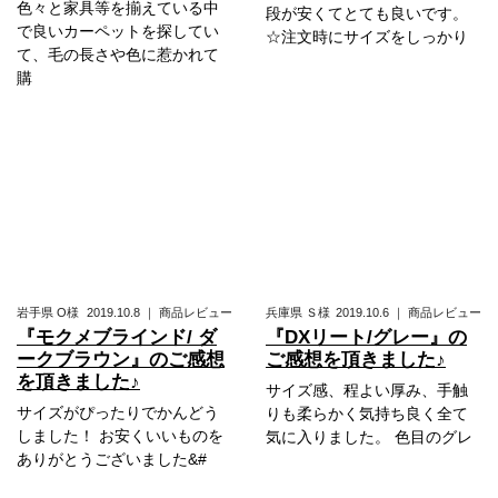
色々と家具等を揃えている中
段が安くてとても良いです。
で良いカーペットを探してい
☆注文時にサイズをしっかり
て、毛の長さや色に惹かれて
購
岩手県
O様
2019.10.8
｜
商品レビュー
兵庫県
Ｓ様
2019.10.6
｜
商品レビュー
『モクメブラインド/ ダ
『DXリート/グレー』の
ークブラウン』のご感想
ご感想を頂きました♪
を頂きました♪
サイズ感、程よい厚み、手触
サイズがぴったりでかんどう
りも柔らかく気持ち良く全て
しました！ お安くいいものを
気に入りました。 色目のグレ
ありがとうございました&#