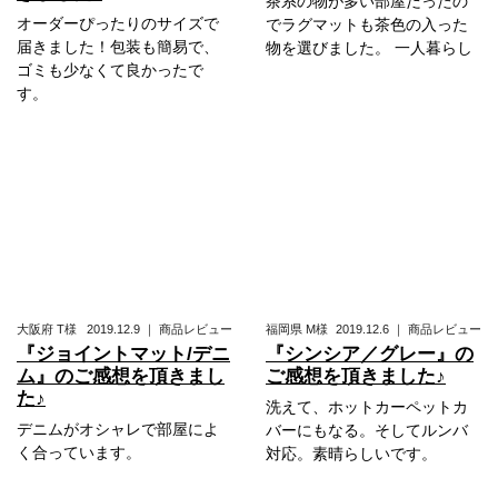
茶系の物が多い部屋だったの
オーダーぴったりのサイズで
でラグマットも茶色の入った
届きました！包装も簡易で、
物を選びました。 一人暮らし
ゴミも少なくて良かったで
す。
大阪府
T様
2019.12.9
｜
商品レビュー
福岡県
M様
2019.12.6
｜
商品レビュー
『ジョイントマット/デニ
『シンシア／グレー』の
ム』のご感想を頂きまし
ご感想を頂きました♪
た♪
洗えて、ホットカーペットカ
デニムがオシャレで部屋によ
バーにもなる。そしてルンバ
く合っています。
対応。素晴らしいです。