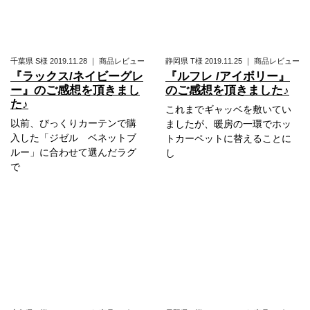
千葉県
S様
2019.11.28
｜
商品レビュー
静岡県
T様
2019.11.25
｜
商品レビュー
『ラックス/ネイビーグレ
『ルフレ /アイボリー』
ー』のご感想を頂きまし
のご感想を頂きました♪
た♪
これまでギャッベを敷いてい
以前、びっくりカーテンで購
ましたが、暖房の一環でホッ
入した「ジゼル ベネットブ
トカーペットに替えることに
ルー」に合わせて選んだラグ
し
で