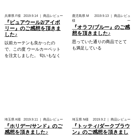
兵庫県
F様
2019.9.14
｜
商品レビュー
鹿児島県
M
2019.9.13
｜
商品レビュ
様
ー
『ピュアウール2/アイボ
『オラフ/ブルー』のご感
リー』のご感想を頂きま
想を頂きました♪
した♪
思っていた通りの商品でとて
以前カーテンも良かったの
も満足している
で、この度 ウールカーペット
を注文しました。 匂いもなく
埼玉県
K様
2019.9.11
｜
商品レビュー
埼玉県
N様
2019.9.2
｜
商品レビュー
『ホリデー/サンド』のご
『トッティ/ダークブラウ
感想を頂きました♪
ン』のご感想を頂きまし