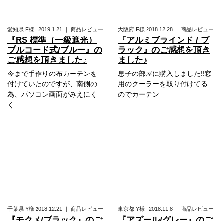
愛知県
F様
2019.1.21
｜
商品レビュー
大阪府
F様
2018.12.28
｜
商品レビュー
『RS 標準（一級遮光）
『アルミブラインド / ブ
プルコード式/ブルー』の
ラック』のご感想を頂き
ご感想を頂きました♪
ました♪
今まで手作りの布カーテンを
息子の部屋に購入しました‼窓
付けていたのですが、南側の
用のクーラーを取り付けてる
為、パソコン画面がみえにく
のでカーテン
く
千葉県
Y様
2018.12.21
｜
商品レビュー
東京都
Y様
2018.11.8
｜
商品レビュー
『モクメ/ブラック』のご
『アズール/グレー』のご