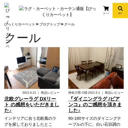
カート
探す
info
びっくりカーペット
ブログトップ
クール
クール
2021.6.21
｜
商品レビュー
神奈川県
O様
2021.5.1
｜
商品レビュー
北欧グレーラグ DXリー
『ダイニングラグ /ビア
ト の感想をいただきまし
ンコ』のご感想を頂きま
た♪
した♪
インテリアに合う北欧風のラ
90-180サイズのダイニングテ
グを探しておりましたとこ
ーブルの下に、白い石目調の