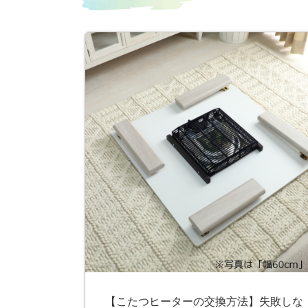
ス
キ
ッ
プ
【こたつヒーターの交換方法】失敗しな