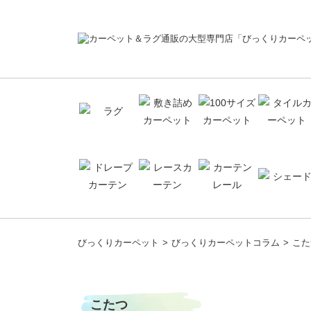
コ
ン
びっくりカーペット
びっくりカーペットコラム
こた
テ
ン
ツ
こたつ
へ