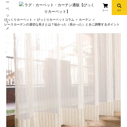
カート
探す
コ
びっくりカーペット
びっくりカーペットコラム
カーテン
ン
レースカーテンの適切な長さとは？短かった（長かった）ときに調整するポイント
テ
ン
ツ
へ
info
ス
キ
ッ
プ