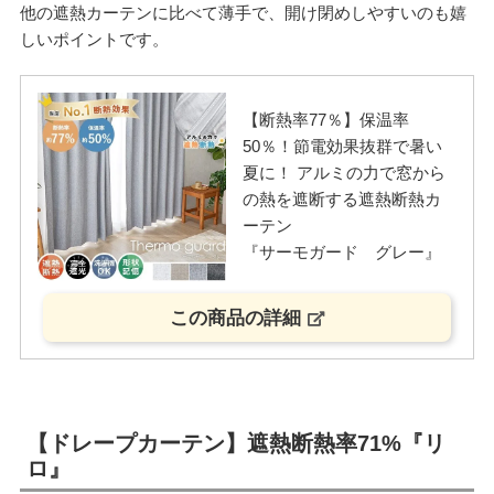
他の遮熱カーテンに比べて薄手で、開け閉めしやすいのも嬉
しいポイントです。
【断熱率77％】保温率
50％！節電効果抜群で暑い
夏に！ アルミの力で窓から
の熱を遮断する遮熱断熱カ
ーテン
『サーモガード グレー』
この商品の詳細
【ドレープカーテン】遮熱断熱率71%『リ
ロ』