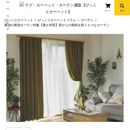
カート
探す
コ
びっくりカーペット
びっくりカーペットコラム
カーテン
ン
最強の遮熱カーテン特集【暑さ対策】窓からの熱気を防ぐエコなカーテン
テ
ン
ツ
へ
info
ス
キ
ッ
プ