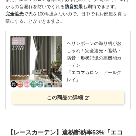
からの音漏れを防いでくれる
防音効果
も期待できます。
完全遮光
で光を100％通さないので、日中でもお部屋を真っ
暗にすることができますよ。
ヘリンボーンの織り柄がお
しゃれ！完全遮光・遮熱・
防音・形状記憶の高機能カ
ーテン
『エコマカロン アールグ
レイ』
この商品の詳細
【レースカーテン】遮熱断熱率53%『エコ