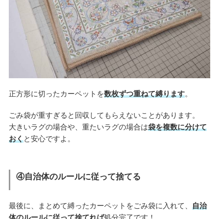
正方形に切ったカーペットを
数枚ずつ重ねて縛ります
。
ごみ袋が重すぎると回収してもらえないことがあります。
大きいラグの場合や、重たいラグの場合は
袋を複数に分けて
おく
と安心ですよ。
④自治体のルールに従って捨てる
最後に、まとめて縛ったカーペットをごみ袋に入れて、
自治
体のルールに従って捨てれば
処分完了です！