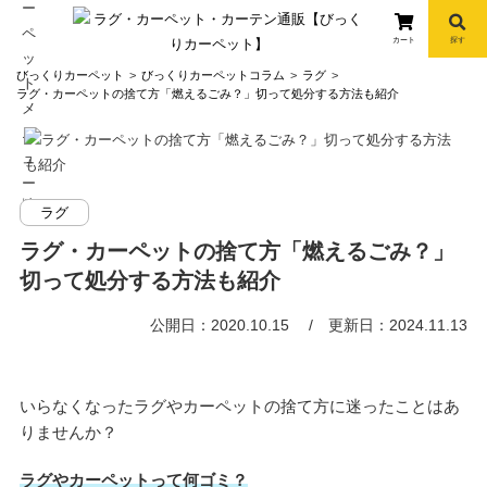
カート
探す
コ
びっくりカーペット
びっくりカーペットコラム
ラグ
ン
ラグ・カーペットの捨て方「燃えるごみ？」切って処分する方法も紹介
テ
ン
ツ
へ
info
ラグ
ス
キ
ラグ・カーペットの捨て方「燃えるごみ？」
ッ
切って処分する方法も紹介
プ
公開日：2020.10.15
更新日：2024.11.13
いらなくなったラグやカーペットの捨て方に迷ったことはあ
りませんか？
ラグやカーペットって何ゴミ？