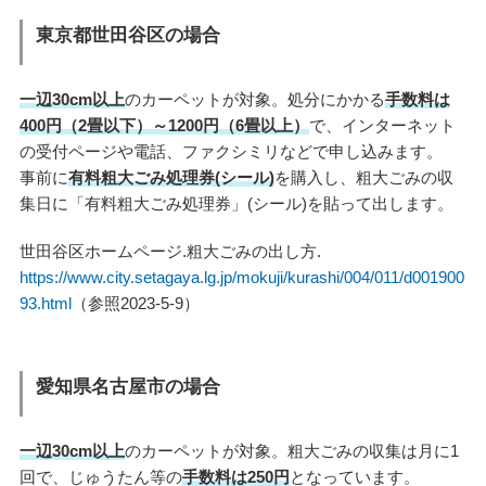
東京都世田谷区の場合
一辺30cm以上
のカーペットが対象。処分にかかる
手数料は
400円（2畳以下）～1200円（6畳以上）
で、インターネット
の受付ページや電話、ファクシミリなどで申し込みます。
事前に
有料粗大ごみ処理券(シール)
を購入し、粗大ごみの収
集日に「有料粗大ごみ処理券」(シール)を貼って出します。
世田谷区ホームページ.粗大ごみの出し方.
https://www.city.setagaya.lg.jp/mokuji/kurashi/004/011/d001900
93.html
（参照2023-5-9）
愛知県名古屋市の場合
一辺30cm以上
のカーペットが対象。粗大ごみの収集は月に1
回で、じゅうたん等の
手数料は250円
となっています。