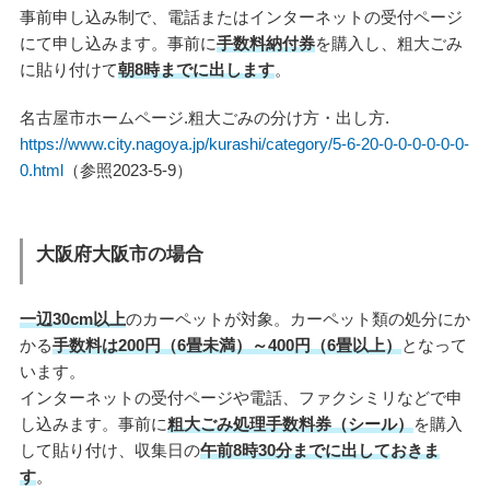
事前申し込み制で、電話またはインターネットの受付ページ
にて申し込みます。事前に
手数料納付券
を購入し、粗大ごみ
に貼り付けて
朝8時までに出します
。
名古屋市ホームページ.粗大ごみの分け方・出し方.
https://www.city.nagoya.jp/kurashi/category/5-6-20-0-0-0-0-0-0-
0.html
（参照2023-5-9）
大阪府大阪市の場合
一辺30cm以上
のカーペットが対象。カーペット類の処分にか
かる
手数料は200円（6畳未満）～400円（6畳以上）
となって
います。
インターネットの受付ページや電話、ファクシミリなどで申
し込みます。事前に
粗大ごみ処理手数料券（シール）
を購入
して貼り付け、収集日の
午前8時30分までに出しておきま
す
。