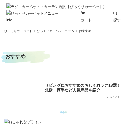
カート
探す
info
コ
びっくりカーペット
びっくりカーペットコラム
おすすめ
ン
テ
ン
おすすめ
ツ
へ
ス
キ
ッ
リビングにおすすめのおしゃれラグ13選！
プ
北欧・厚手など人気商品を紹介
2024.4.6