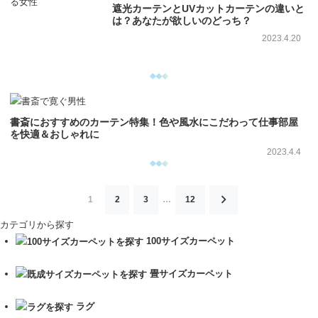
遮光カーテンとUVカットカーテンの違いと
は？あなたが欲しいのどっち？
2023.4.20
書斎におすすめのカーテン特集！色や風水にこだわって仕事部屋
を快適＆おしゃれに
2023.4.4
投
1
2
3
…
12
稿
カテゴリから探す
の
100サイズカーペット
ペ
ー
畳サイズカーペット
ジ
ラグ
送