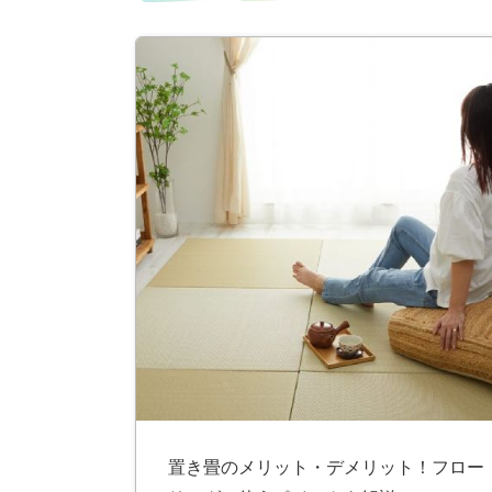
ス
キ
ッ
プ
置き畳のメリット・デメリット！フロー