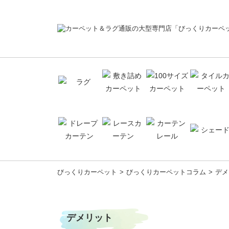
コ
びっくりカーペット
びっくりカーペットコラム
デメ
ン
テ
ン
ツ
デメリット
へ