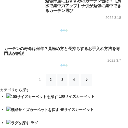
勉強部屋におすすめのカーテン色は？【風
水で集中力アップ】子供が勉強に集中でき
るカーテン選び
2022.3.18
カーテンの寿命は何年？見極め方と長持ちするお手入れ方法を専
門店が解説
2022.3.7
投
1
2
3
4
稿
カテゴリから探す
の
100サイズカーペット
ペ
ー
畳サイズカーペット
ジ
ラグ
送