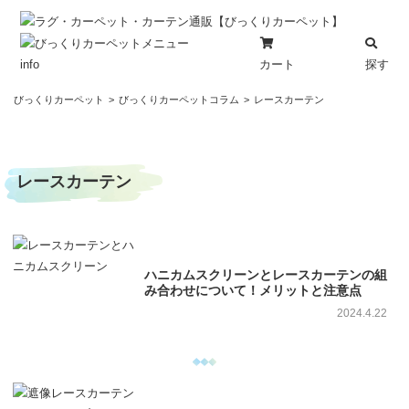
カート
探す
info
コ
びっくりカーペット
びっくりカーペットコラム
レースカーテン
ン
テ
ン
レースカーテン
ツ
へ
ス
キ
ッ
ハニカムスクリーンとレースカーテンの組
プ
み合わせについて！メリットと注意点
2024.4.22