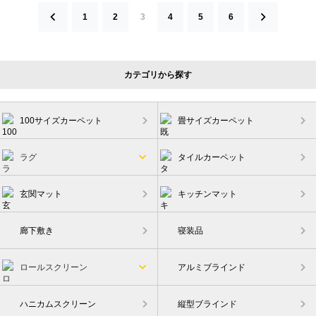
1
2
3
4
5
6
投
カテゴリから探す
稿
の
ペ
100サイズカーペット
畳サイズカーペット
ー
ジ
ラグ
タイルカーペット
送
り
玄関マット
キッチンマット
廊下敷き
寝装品
ロールスクリーン
アルミブラインド
ハニカムスクリーン
縦型ブラインド