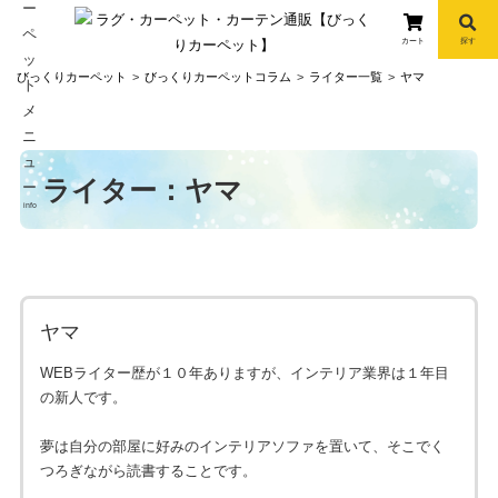
カート
探す
コ
びっくりカーペット
びっくりカーペットコラム
ライター一覧
ヤマ
ン
テ
ン
ツ
ライター：ヤマ
へ
info
ス
キ
ッ
プ
ヤマ
WEBライター歴が１０年ありますが、インテリア業界は１年目
の新人です。
夢は自分の部屋に好みのインテリアソファを置いて、そこでく
つろぎながら読書することです。