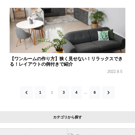
【ワンルームの作り方】狭く見せない！リラックスでき
る！レイアウトの例付きで紹介
2022.8.5
1
2
3
4
…
6
投
カテゴリから探す
稿
の
ペ