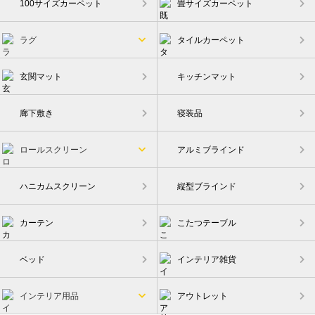
100サイズカーペット
畳サイズカーペット
ー
ジ
ラグ
タイルカーペット
送
り
玄関マット
キッチンマット
廊下敷き
寝装品
ロールスクリーン
アルミブラインド
ハニカムスクリーン
縦型ブラインド
カーテン
こたつテーブル
ベッド
インテリア雑貨
インテリア用品
アウトレット