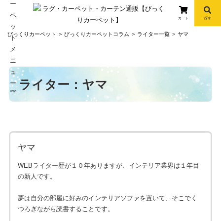
カート
探す
コ
びっくりカーペット
びっくりカーペットコラム
ライター一覧
ヤマ
ン
テ
ン
ツ
ライター：ヤマ
へ
info
ス
キ
ッ
プ
ヤマ
WEBライター歴が１０年ありますが、インテリア業界は１年目
の新人です。
夢は自分の部屋に好みのインテリアソファを置いて、そこでく
つろぎながら読書することです。