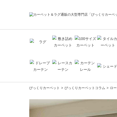
コ
びっくりカーペット
びっくりカーペットコラム
ロー
ン
テ
ン
ツ
へ