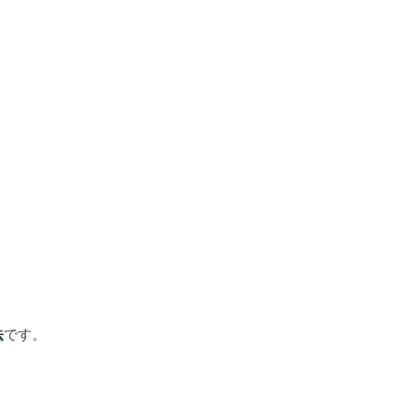
法
です。