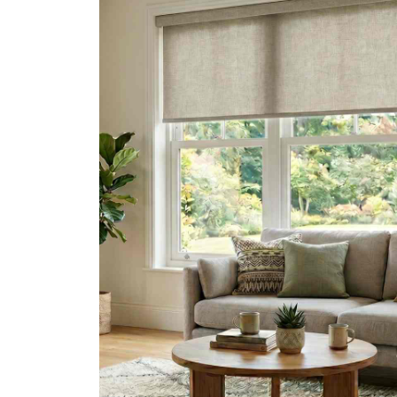
ス
キ
ッ
プ