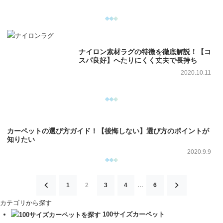
ナイロン素材ラグの特徴を徹底解説！【コ
スパ良好】へたりにくく丈夫で長持ち
2020.10.11
カーペットの選び方ガイド！【後悔しない】選び方のポイントが
知りたい
2020.9.9
投
1
2
3
4
…
6
稿
カテゴリから探す
の
100サイズカーペット
ペ