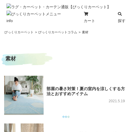
カート
探す
info
コ
びっくりカーペット
びっくりカーペットコラム
素材
ン
テ
ン
素材
ツ
へ
ス
キ
ッ
部屋の暑さ対策！夏の室内を涼しくする方
プ
法とおすすめアイテム
2021.5.19