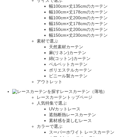
サイズで選ぶ
幅100cm×丈135cmのカーテン
幅100cm×丈178cmのカーテン
幅100cm×丈200cmのカーテン
幅150cm×丈178cmのカーテン
幅150cm×丈200cmのカーテン
幅150cm×丈230cmのカーテン
素材で選ぶ
天然素材カーテン
麻(リネン)カーテン
綿(コットン)カーテン
ベルベットカーテン
ポリエステルカーテン
ビニール製カーテン
アウトレット
レースカーテン（薄地）
レースカーテントップページ
人気特集で選ぶ
UVカットレース
遮熱断熱レースカーテン
素材感を楽しむレース
カラーで選ぶ
スーパーホワイト レースカーテン