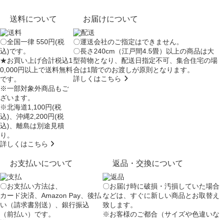
送料について
お届けについて
〇全国一律 550円(税
〇運送会社のご指定はできません。
込)です。
〇長さ240cm（江戸間4.5畳）以上の商品は大
★お買い上げ合計税込1
型荷物となり、
配送日指定不可
、集合住宅の場
0,000円以上で送料無料
合は
1階でのお渡し
が原則となります。
詳しくはこちら
です。
※一部対象外商品もご
ざいます。
※北海道1,100円(税
込)、沖縄2,200円(税
込)、離島は別途見積
り。
詳しくはこちら
お支払いについて
返品・交換について
〇お支払い方法は、
〇お届け時に破損・汚損していた場合
カード決済、Amazon Pay、後払
などは、すぐに新しい商品とお取替え
い（請求書別送）、銀行振込
致します。
（前払い）です。
※お客様のご都合（サイズや色違いな