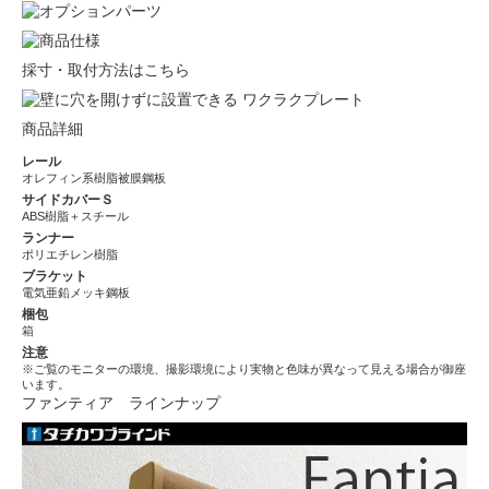
採寸・取付方法はこちら
商品詳細
レール
オレフィン系樹脂被膜鋼板
サイドカバーＳ
ABS樹脂＋スチール
ランナー
ポリエチレン樹脂
ブラケット
電気亜鉛メッキ鋼板
梱包
箱
注意
※ご覧のモニターの環境、撮影環境により実物と色味が異なって見える場合が御座
います。
ファンティア ラインナップ