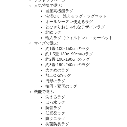
人気特集で選ぶ
国産高機能ラグ
洗濯OK！洗えるラグ・ラグマット
オールシーズン使えるラグ
とびきりおしゃれなデザインラグ
北欧ラグ
輸入ラグ（ウィルトン）・カーペット
サイズで選ぶ
約1畳 100x150cmのラグ
約1.5畳 130x190cmのラグ
約2畳 190x190cmのラグ
約3畳 190x240cmのラグ
大きめのラグ
加工OKのラグ
円形のラグ
楕円・変形のラグ
機能で選ぶ
洗えるラグ
はっ水ラグ
防音ラグ
低反発ラグ
防ダニラグ
抗菌防臭ラグ