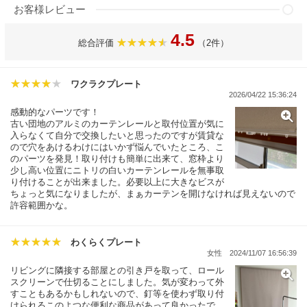
お客様レビュー
4.5
総合評価
（2件）
ワクラクプレート
2026/04/22 15:36:24
感動的なパーツです！
古い団地のアルミのカーテンレールと取付位置が気に
入らなくて自分で交換したいと思ったのですが賃貸な
ので穴をあけるわけにはいかず悩んでいたところ、こ
のパーツを発見！取り付けも簡単に出来て、窓枠より
少し高い位置にニトリの白いカーテンレールを無事取
り付けることが出来ました。必要以上に大きなビスが
ちょっと気になりましたが、まぁカーテンを開けなければ見えないので
許容範囲かな。
わくらくプレート
女性
2024/11/07 16:56:39
リビングに隣接する部屋との引き戸を取って、ロール
スクリーンで仕切ることにしました。気が変わって外
すこともあるかもしれないので、釘等を使わず取り付
けられるこのよつな便利な商品があって良かったで