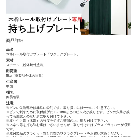
商品詳細
品名
木枠レール取付けプレート『ワクラクプレート』
素材
スチール（粉体焼付塗装）
耐荷重
5kg（※製品全体の重量）
生産国
中国
梱包
簡易包装
注意
※ピンの先端部分は非常に鋭利です。取り扱いには十分にご注意下さい。
※ピンで刺すために取付箇所に1～2mmほどのピン穴が残ります。ピンの穴跡が残
っても差支えのない所に取り付けて下さい。
※取り付け部（木部）の強度を必ずご確認の上、取り付けて下さい。
※木ネジ等を打ち込む事はございませんが、取り付けにはプラスドライバーが必要
です。
※取付製品のブラケット数と同数のワクラクプレートをお買い求めください。