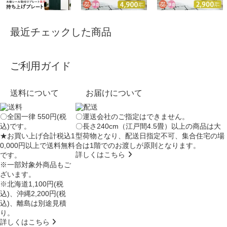
最近チェックした商品
ご利用ガイド
送料について
お届けについて
〇全国一律 550円(税
〇運送会社のご指定はできません。
込)です。
〇長さ240cm（江戸間4.5畳）以上の商品は大
★お買い上げ合計税込1
型荷物となり、
配送日指定不可
、集合住宅の場
0,000円以上で送料無料
合は
1階でのお渡し
が原則となります。
詳しくはこちら
です。
※一部対象外商品もご
ざいます。
※北海道1,100円(税
込)、沖縄2,200円(税
込)、離島は別途見積
り。
詳しくはこちら