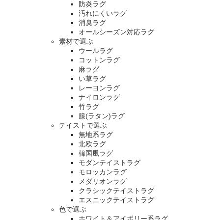
防炎ラグ
汚れにくいラグ
消臭ラグ
オールシーズン対応ラグ
素材で選ぶ
ウールラグ
コットンラグ
麻ラグ
い草ラグ
レーヨンラグ
ナイロンラグ
竹ラグ
籐(ラタン)ラグ
テイストで選ぶ
無地系ラグ
北欧ラグ
韓国風ラグ
モダンテイストラグ
モロッカンラグ
メダリオンラグ
クラシックテイストラグ
エスニックテイストラグ
色で選ぶ
ホワイト＆アイボリー系ラグ