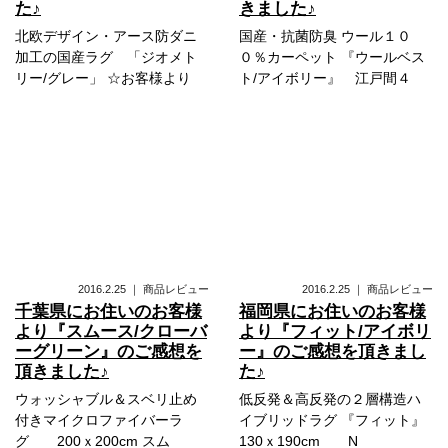
た♪
きました♪
北欧デザイン・アース防ダニ
国産・抗菌防臭 ウール１０
加工の国産ラグ 「ジオメト
０％カーペット 『ウールベス
リー/グレー」 ☆お客様より
ト/アイボリー』 江戸間４
2016.2.25
｜
商品レビュー
2016.2.25
｜
商品レビュー
千葉県にお住いのお客様
福岡県にお住いのお客様
より『スムース/クローバ
より『フィット/アイボリ
ーグリーン』のご感想を
ー』のご感想を頂きまし
頂きました♪
た♪
ウォッシャブル＆スベリ止め
低反発＆高反発の２層構造ハ
付きマイクロファイバーラ
イブリッドラグ 『フィット』
グ 200ｘ200cm スム
130ｘ190cm N