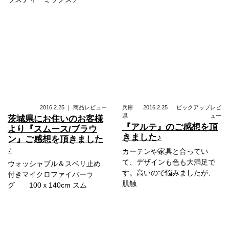
2016.2.25
｜
商品レビュー
兵庫
2016.2.25
｜
ピックアップレビ
県
ュー
茨城県にお住いのお客様
『アルテ』のご感想を頂
より『スムース/ブラウ
きました♪
ン』ご感想を頂きました
♪
カーテンや家具と合ってい
て、デザインも色も大満足で
ウォッシャブル＆スベリ止め
す。高いので悩みましたが、
付きマイクロファイバーラ
肌触
グ 100ｘ140cm スム