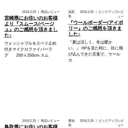
2016.2.25
｜
商品レビュー
滋賀
2016.2.25
｜
ピックアップレビ
県
ュー
宮崎県にお住いのお客様
『ウールボーダー/アイボ
より『スムース/ベージ
リー』のご感想を頂きま
ュ』のご感想を頂きまし
した♪
た♪
『夏は涼しく、冬は暖か
ウォッシャブル＆スベリ止め
い。』 HPを見た時に、目に飛
付きマイクロファイバーラ
び込んできた言葉で、ウール
グ 200ｘ250cm スム
カ
2016.2.25
｜
商品レビュー
愛知
2016.2.25
｜
ピックアップレビ
県
ュー
鳥取県にお住いのお客様