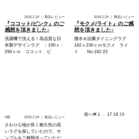
2016.2.24
｜
商品レビュー
2016.2.24
｜
商品レビュー
『ココット/ピンク』のご
『モクメ/ライト』のご感
感想を頂きました♪
想を頂きました♪
洗濯機で洗える！高品質な日
撥水＆抗菌ダイニングラグ
本製デザインラグ ：190ｘ：
182ｘ230ｃｍモクメ ライ
290ｃｍ ココット ピ
ト No:182:23
前へ
1
…
17
18
19
X様
2016.2.24
｜
商品レビュー
投
さわり心地が良く耐久性の高
稿
いラグを探していたので、サ
ンプルを三種類送っていただ