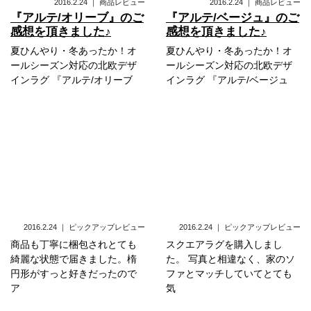
2016.2.24
｜
商品レビュー
2016.2.24
｜
商品レビュー
『アルテ/オリーブ』のご
『アルテ/ベージュ』のご
感想を頂きました♪
感想を頂きました♪
夏ひんやり・冬あったか！オ
夏ひんやり・冬あったか！オ
ールシーズン対応の北欧デザ
ールシーズン対応の北欧デザ
インラグ 『アルテ/オリーブ
インラグ 『アルテ/ベージュ
2016.2.24
｜
ピックアップレビュー
2016.2.24
｜
ピックアップレビュー
商品も丁寧に梱包されとても
スクエアラグを購入しまし
綺麗な状態で届きました。楕
た。 写真と相違なく、家のソ
円形がすっと好きだったので
ファとマッチしていてとても
ア
気