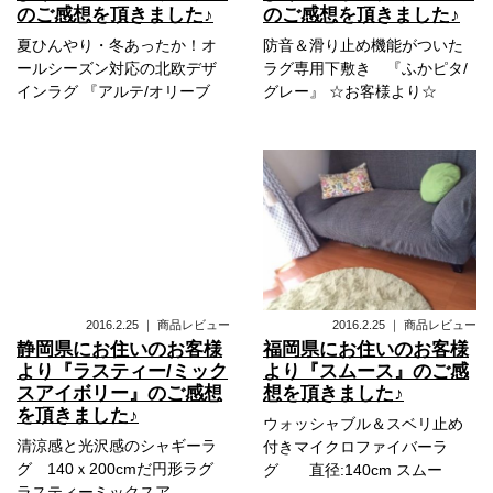
のご感想を頂きました♪
のご感想を頂きました♪
夏ひんやり・冬あったか！オ
防音＆滑り止め機能がついた
ールシーズン対応の北欧デザ
ラグ専用下敷き 『ふかピタ/
インラグ 『アルテ/オリーブ
グレー』 ☆お客様より☆
2016.2.25
｜
商品レビュー
2016.2.25
｜
商品レビュー
静岡県にお住いのお客様
福岡県にお住いのお客様
より『ラスティー/ミック
より『スムース』のご感
スアイボリー』のご感想
想を頂きました♪
を頂きました♪
ウォッシャブル＆スベリ止め
清涼感と光沢感のシャギーラ
付きマイクロファイバーラ
グ 140ｘ200cmだ円形ラグ
グ 直径:140cm スムー
ラスティーミックスア