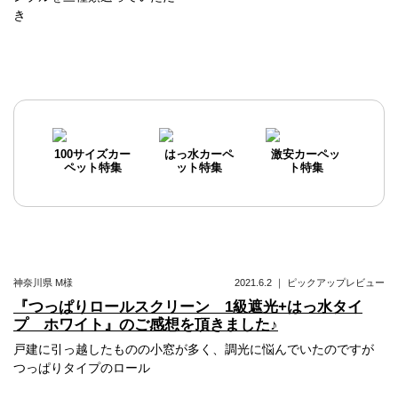
ナ
き
ビ
ゲ
ー
シ
ョ
100サイズカー
はっ水カーペ
激安カーペッ
ペット特集
ット特集
ト特集
ン
神奈川県
M様
2021.6.2
｜
ピックアップレビュー
『つっぱりロールスクリーン 1級遮光+はっ水タイ
プ ホワイト』のご感想を頂きました♪
戸建に引っ越したものの小窓が多く、調光に悩んでいたのですが
つっぱりタイプのロール