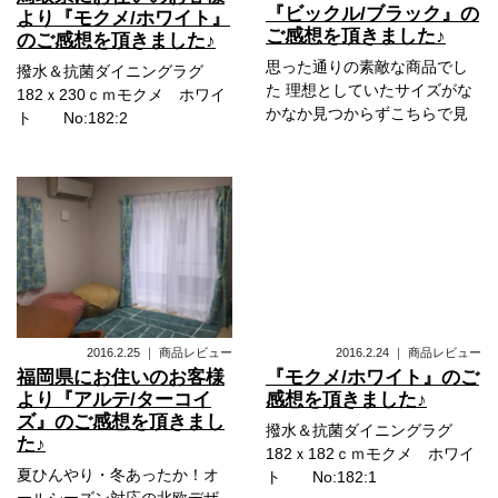
『ビックル/ブラック』の
より『モクメ/ホワイト』
ご感想を頂きました♪
のご感想を頂きました♪
思った通りの素敵な商品でし
撥水＆抗菌ダイニングラグ
た 理想としていたサイズがな
182ｘ230ｃｍモクメ ホワイ
かなか見つからずこちらで見
ト No:182:2
2016.2.25
｜
商品レビュー
2016.2.24
｜
商品レビュー
福岡県にお住いのお客様
『モクメ/ホワイト』のご
より『アルテ/ターコイ
感想を頂きました♪
ズ』のご感想を頂きまし
撥水＆抗菌ダイニングラグ
た♪
182ｘ182ｃｍモクメ ホワイ
夏ひんやり・冬あったか！オ
ト No:182:1