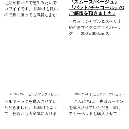
『スムース/ベージュ』
毛足が長いので芝生みたいで
『パット/チャコール』の
カワイイです。 肌触りも良い
ご感想を頂きました♪
ので直に座っても気持ちよか
・ウォッシャブル＆スベリ止
め付きマイクロファイバーラ
グ 200ｘ300cm ス
2016.2.24
｜
ピックアップレビュー
2016.2.24
｜
ピックアップレビュー
ベルギーラグを購入させてい
こんにちは。 先日カーテン
ただきました。 肌触りもよく
を購入させていただき、続け
て、色合いも大変気に入りま
てカーペットも購入させて