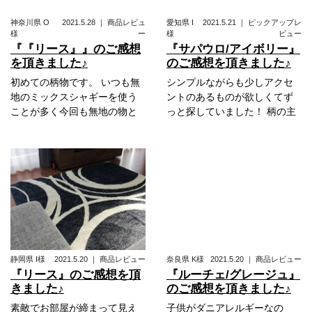
神奈川県
O
2021.5.28
｜
商品レビュ
愛知県
I
2021.5.21
｜
ピックアップレ
様
ー
様
ビュー
『『リース』』のご感想
『サパウロ/アイボリー』
を頂きました♪
のご感想を頂きました♪
初めての柄物です。 いつも無
シンプルながらも少しアクセ
地のミックスシャギーを使う
ントのあるものが欲しくてず
ことが多く今回も無地の物と
っと探していました！ 柄の主
静岡県
I様
2021.5.20
｜
商品レビュー
奈良県
K様
2021.5.20
｜
商品レビュー
『リース』のご感想を頂
『ルーチェ/グレージュ』
きました♪
のご感想を頂きました♪
素敵でお部屋が締まって見え
子供がダニアレルギーなの