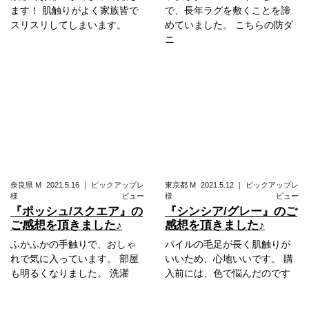
ます！ 肌触りがよく家族皆で
で、長年ラグを敷くことを諦
スリスリしてしまいます。
めていました。 こちらの防ダ
ニ
奈良県
M
2021.5.16
｜
ピックアップレ
東京都
M
2021.5.12
｜
ピックアップレ
様
ビュー
様
ビュー
『ポッシュ/スクエア』の
『シンシア/グレー』のご
ご感想を頂きました♪
感想を頂きました♪
ふかふかの手触りで、おしゃ
パイルの毛足が長く肌触りが
れで気に入っています。 部屋
いいため、心地いいです。 購
も明るくなりました。 洗濯
入前には、色で悩んだのです