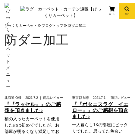
カート
探す
info
びっくりカーペット
ブログトップ
防ダニ加工
防ダニ加工
北海道
O様
2021.7.2
｜
商品レビュー
東京都
M様
2021.7.1
｜
商品レビュー
『『ラッセル』』のご感
『『ボタニスラグ イエ
想を頂きました♪
ロー』』のご感想を頂き
ました♪
柄の入ったカーペットを使用
一人暮らし1Kの部屋にピッタ
したのは初めてでしたが、お
リでした。思ってた色合い
部屋が明るくなり満足してお