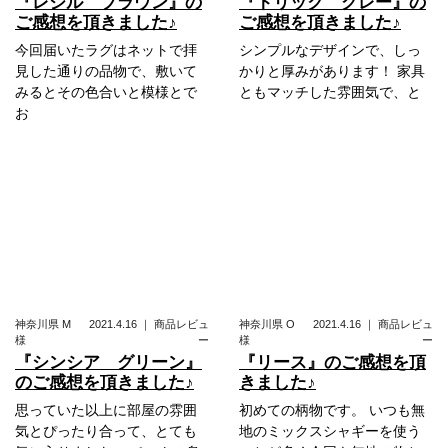
『レジル ブラウン』の
『トリック グレー』の
ご感想を頂きました♪
ご感想を頂きました♪
今回届いたラグはネットで拝
シンプルなデザインで、しっ
見した通りの品物で、敷いて
かりと厚みがあります！ 家具
みるとその色合いと模様とで
ともマッチした雰囲気で、と
お
神奈川県
M
2021.4.16
｜
商品レビュ
神奈川県
O
2021.4.16
｜
商品レビュ
様
ー
様
ー
『シンシア グリーン』
『リース』のご感想を頂
のご感想を頂きました♪
きました♪
思っていた以上に部屋の雰囲
初めての柄物です。 いつも無
気とぴったり合って、とても
地のミックスシャギーを使う