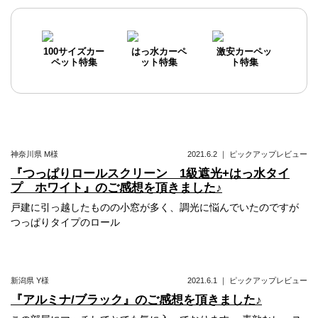
稿
ナ
ビ
100サイズカー
はっ水カーペ
激安カーペッ
ペット特集
ット特集
ト特集
ゲ
ー
シ
ョ
神奈川県
M様
2021.6.2
｜
ピックアップレビュー
ン
『つっぱりロールスクリーン 1級遮光+はっ水タイ
プ ホワイト』のご感想を頂きました♪
戸建に引っ越したものの小窓が多く、調光に悩んでいたのですが
つっぱりタイプのロール
新潟県
Y様
2021.6.1
｜
ピックアップレビュー
『アルミナ/ブラック』のご感想を頂きました♪