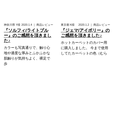
神奈川県
Y様
2020.1.4
｜
商品レビュー
東京都
K様
2020.1.2
｜
商品レビュー
『ソルフィ/ライトブル
『ジェマ/アイボリー』の
ー』のご感想を頂きまし
ご感想を頂きました♪
た♪
ホットカーペットのカバー用
カラーも写真通りで、触り心
に購入しました。 今まで使用
地や適度な厚みとふかふかな
してたカーペットの色（むら
肌触りが気持ちよく、裸足で
歩