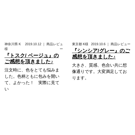
神奈川県
K
2019.10.12
｜
商品レビュ
東京都
K様
2019.10.6
｜
商品レビュー
様
ー
『シンシア/グレー』のご
『トスク/ ベージュ』の
感想を頂きました♪
ご感想を頂きました♪
大きさ、質感、色合い共に想
注文時に、色をとても悩みま
像通りです。大変満足してお
した。色柄ともに包みを開い
ります。
て、よかった！ 実際に見て
い