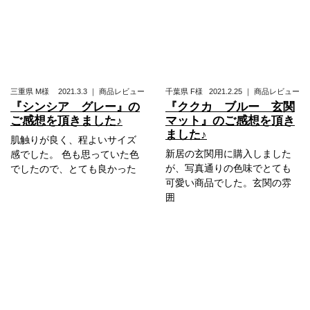
三重県
M様
2021.3.3
｜
商品レビュー
千葉県
F様
2021.2.25
｜
商品レビュー
『シンシア グレー』の
『ククカ ブルー 玄関
ご感想を頂きました♪
マット』のご感想を頂き
ました♪
肌触りが良く、程よいサイズ
新居の玄関用に購入しました
感でした。 色も思っていた色
が、写真通りの色味でとても
でしたので、とても良かった
可愛い商品でした。玄関の雰
囲