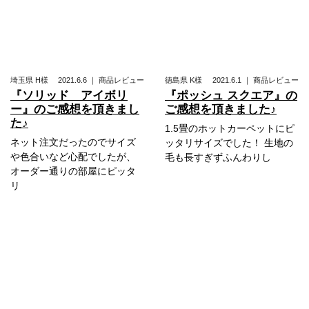
埼玉県
H様
2021.6.6
｜
商品レビュー
徳島県
K様
2021.6.1
｜
商品レビュー
『ソリッド アイボリ
『ポッシュ スクエア』の
ー』のご感想を頂きまし
ご感想を頂きました♪
た♪
1.5畳のホットカーペットにピ
ネット注文だったのでサイズ
ッタリサイズでした！ 生地の
や色合いなど心配でしたが、
毛も長すぎずふんわりし
オーダー通りの部屋にピッタ
リ