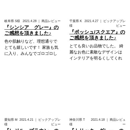
岐阜県
S様
2021.4.28
｜
商品レビュー
千葉県
K
2021.4.27
｜
ピックアップレ
様
ビュー
『シンシア グレー』の
『ポッシュ/スクエア』の
ご感想を頂きました♪
ご感想を頂きました♪
色や肌触りなど、理想通りで
とても良いお品物でした。 綺
とても嬉しいです！ 家族も気
麗なお色に素敵なデザインは
に入り、みんなでゴロゴロし
インテリアを明るくしてくれ
愛知県
M
2021.4.21
｜
ピックアップレ
神奈川県
T
2021.4.18
｜
商品レビュ
様
ビュー
様
ー