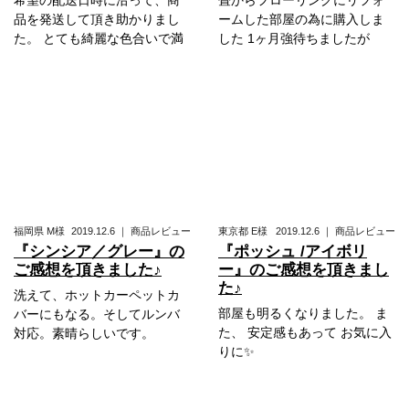
品を発送して頂き助かりまし
ームした部屋の為に購入しま
た。 とても綺麗な色合いで満
した 1ヶ月強待ちましたが
福岡県
M様
2019.12.6
｜
商品レビュー
東京都
E様
2019.12.6
｜
商品レビュー
『シンシア／グレー』の
『ポッシュ /アイボリ
ご感想を頂きました♪
ー』のご感想を頂きまし
た♪
洗えて、ホットカーペットカ
部屋も明るくなりました。 ま
バーにもなる。そしてルンバ
た、 安定感もあって お気に入
対応。素晴らしいです。
りに✨