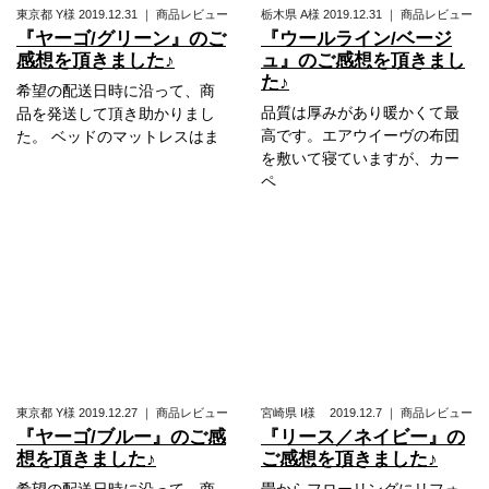
東京都
Y様
2019.12.31
｜
商品レビュー
栃木県
A様
2019.12.31
｜
商品レビュー
『ヤーゴ/グリーン』のご
『ウールライン/ベージ
感想を頂きました♪
ュ』のご感想を頂きまし
た♪
希望の配送日時に沿って、商
品質は厚みがあり暖かくて最
品を発送して頂き助かりまし
高です。エアウイーヴの布団
た。 ベッドのマットレスはま
を敷いて寝ていますが、カー
ペ
東京都
Y様
2019.12.27
｜
商品レビュー
宮崎県
I様
2019.12.7
｜
商品レビュー
『ヤーゴ/ブルー』のご感
『リース／ネイビー』の
想を頂きました♪
ご感想を頂きました♪
希望の配送日時に沿って、商
畳からフローリングにリフォ