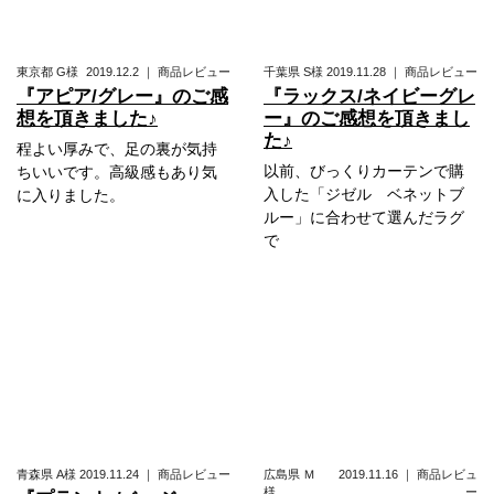
東京都
G様
2019.12.2
｜
商品レビュー
千葉県
S様
2019.11.28
｜
商品レビュー
『アピア/グレー』のご感
『ラックス/ネイビーグレ
想を頂きました♪
ー』のご感想を頂きまし
た♪
程よい厚みで、足の裏が気持
以前、びっくりカーテンで購
ちいいです。高級感もあり気
入した「ジゼル ベネットブ
に入りました。
ルー」に合わせて選んだラグ
で
青森県
A様
2019.11.24
｜
商品レビュー
広島県
Ｍ
2019.11.16
｜
商品レビュ
様
ー