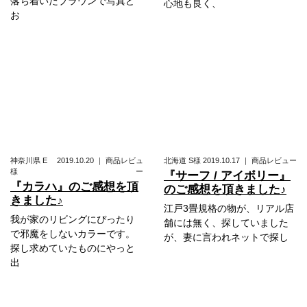
落ち着いたブラウンで写真ど
心地も良く、
お
神奈川県
E
2019.10.20
｜
商品レビュ
北海道
S様
2019.10.17
｜
商品レビュー
様
ー
『サーフ / アイボリー』
『カラハ』のご感想を頂
のご感想を頂きました♪
きました♪
江戸3畳規格の物が、リアル店
我が家のリビングにぴったり
舗には無く、探していました
で邪魔をしないカラーです。
が、妻に言われネットで探し
探し求めていたものにやっと
出