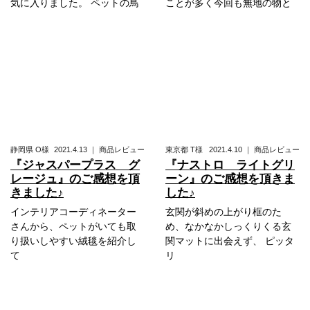
気に入りました。 ペットの鳥
ことが多く今回も無地の物と
静岡県
O様
2021.4.13
｜
商品レビュー
東京都
T様
2021.4.10
｜
商品レビュー
『ジャスパープラス グ
『ナストロ ライトグリ
レージュ』のご感想を頂
ーン』のご感想を頂きま
きました♪
した♪
インテリアコーディネーター
玄関が斜めの上がり框のた
さんから、ペットがいても取
め、なかなかしっくりくる玄
り扱いしやすい絨毯を紹介し
関マットに出会えず、 ピッタ
て
リ