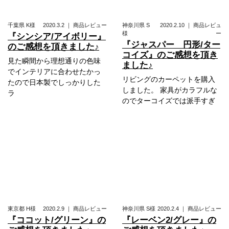
千葉県
K様
2020.3.2
｜
商品レビュー
神奈川県
S
2020.2.10
｜
商品レビュ
様
ー
『シンシア/アイボリー』
『ジャスパー 円形/ター
のご感想を頂きました♪
コイズ』のご感想を頂き
見た瞬間から理想通りの色味
ました♪
でインテリアに合わせたかっ
リビングのカーペットを購入
たので日本製でしっかりした
しました。 家具がカラフルな
ラ
のでターコイズでは派手すぎ
東京都
H様
2020.2.9
｜
商品レビュー
神奈川県
S様
2020.2.4
｜
商品レビュー
『ココット/グリーン』の
『レーベン2/グレー』の