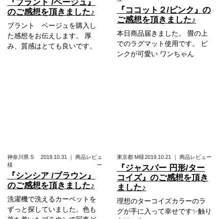
『プラント /ベージュ』
『ココット２/ピンク』の
のご感想を頂きました♪
ご感想を頂きました♪
ブラント ベージュを購入し
本日商品届きました。 畳の上
た感想をお伝えします。 厚
でのラグマット使用です。 ピ
み、質感はとても良いです。
ンクが可愛い ワンちゃん
神奈川県
S
2019.10.31
｜
商品レビュ
東京都
M様
2019.10.21
｜
商品レビュー
様
ー
『ジャスパー 円形/ター
『シンシア /ブラウン』
コイズ』のご感想を頂き
のご感想を頂きました♪
ました♪
洗濯機で洗えるカーペットを
理想のターコイズカラーのラ
ずっと探していました。色も
グが手に入って幸せです✨触り