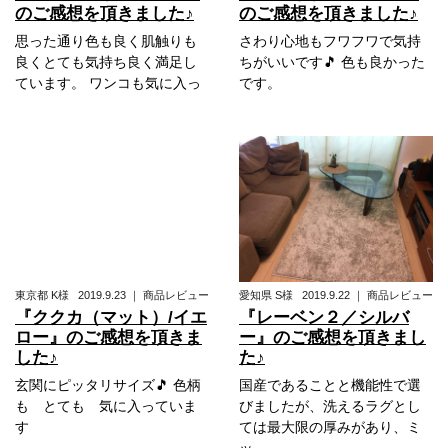
のご感想を頂きました♪
のご感想を頂きました♪
思った通り色も良く肌触りも
さわり心地もフワフワで気持
良くとても気持ち良く満足し
ちがいいです🎵 色も良かった
ています。 ワンコも気に入っ
です。
東京都
K様
2019.9.23
｜
商品レビュー
愛知県
S様
2019.9.22
｜
商品レビュー
『ククカ（マット）/イエ
『レーベン２／シルバ
ロー』のご感想を頂きま
ー』のご感想を頂きまし
した♪
た♪
玄関にピッタリサイズ🎵 色柄
国産であることと機能性で選
も とても 気に入っていま
びましたが、洗えるラグとし
す
ては最大限の厚みがあり、ミ
ッ