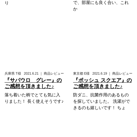
で、部屋にも良く合い、これ
り
か
兵庫県
T様
2021.6.21
｜
商品レビュー
東京都
E様
2021.6.19
｜
商品レビュー
『サパウロ グレー』の
『ポッシュ スクエア』の
ご感想を頂きました♪
ご感想を頂きました♪
落ち着いた柄でとても気に入
防ダニ、抗菌作用のあるもの
りました！ 長く使えそうです♪
を探していました。 洗濯がで
きるのも嬉しいです！ ちょ