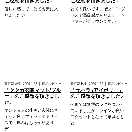
ご感想を頂きました♪
ご感想を頂きました♪
優しい感じで、とても気に入
とても良いです。 色がゴージ
りました👌
ャスで高級感があります！ ソ
ファーがブラウンですが
東京都
A様
2020.1.28
｜
商品レビュー
東京都
H様
2020.1.24
｜
商品レビュー
『ククカ玄関マット/ブル
『サハラ /アイボリー』
ー』のご感想を頂きまし
のご感想を頂きました♪
た♪
今までは無地のラグをつかっ
マンションの小さい玄関にち
ていましたが、ラインが良い
ょうど良くフィットするサイ
アクセントとなって家具とも
ズで、厚みはしっかりあり、
と
デ