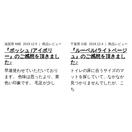
滋賀県
M様
2019.12.5
｜
商品レビュー
千葉県
G様
2019.12.4
｜
商品レビュー
『ポッシュ /アイボリ
『ルーベル/ライトベージ
ー』のご感想を頂きまし
ュ』のご感想を頂きまし
た♪
た♪
早速使わせていただいており
トイレの床に合うサイズのマ
ます。 色味は思ったより、黄
ットを探していて、なかなか
色い印象です。 毛足が少し
見つかりませんでしたが、こ
ち