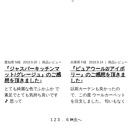
愛知県
N様
2019.9.20
｜
商品レビュー
兵庫県
F様
2019.9.14
｜
商品レビュー
『ジャスパーキッチンマ
『ピュアウール2/アイボ
ット/グレージュ』のご感
リー』のご感想を頂きま
想を頂きました♪
した♪
とても綺麗な色でふかふか で
以前カーテンも良かったの
素足でとても気持ち良いです
で、この度 ウールカーペット
🎵 思って
を注文しました。 匂いもなく
1
2
3
…
6
次へ
投