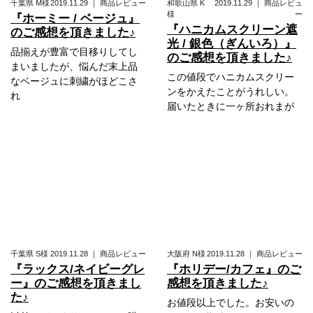
千葉県
M様
2019.11.29
｜
商品レビュー
和歌山県
K
2019.11.29
｜
商品レビュ
様
ー
『ホーミー / ベージュ』
『ハニカムスクリーン遮
のご感想を頂きました♪
光 / 銀色（ぎんいろ）』
品揃えが豊富で目移りしてし
のご感想を頂きました♪
まいましたが、悩んだ末上品
この値段でハニカムスクリー
なベージュに刺繍がほどこさ
ンをかえたことがうれしい。
れ
届いたときに一ヶ所おれまが
千葉県
S様
2019.11.28
｜
商品レビュー
大阪府
N様
2019.11.28
｜
商品レビュー
『ラックス/ネイビーグレ
『ホリデー/カフェ』のご
ー』のご感想を頂きまし
感想を頂きました♪
た♪
お値段以上でした。お安いの