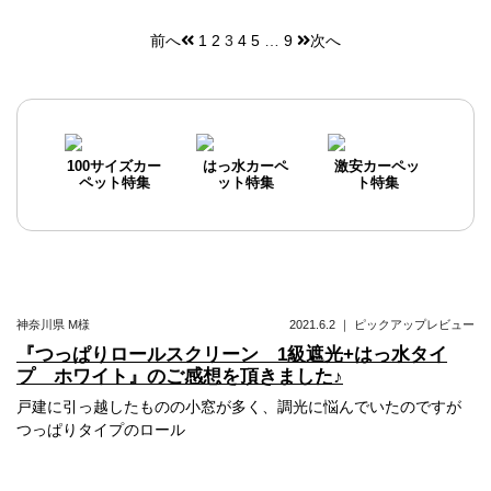
前へ
1
2
3
4
5
…
9
次へ
投
稿
ナ
ビ
100サイズカー
はっ水カーペ
激安カーペッ
ペット特集
ット特集
ト特集
ゲ
ー
シ
ョ
神奈川県
M様
2021.6.2
｜
ピックアップレビュー
ン
『つっぱりロールスクリーン 1級遮光+はっ水タイ
プ ホワイト』のご感想を頂きました♪
戸建に引っ越したものの小窓が多く、調光に悩んでいたのですが
つっぱりタイプのロール