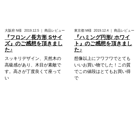
大阪府
N様
2019.12.5
｜
商品レビュー
東京都
M様
2019.12.4
｜
商品レビュー
『フロン／長方形 Sサイ
『ハミング円形/ ホワイ
ズ』のご感想を頂きまし
ト』のご感想を頂きまし
た♪
た♪
スッキリデザイン、天然木の
想像以上にフワフワでとても
高級感があり、木目が素敵で
いいお買い物でした！この質
す。高さが丁度良くて座って
でこの値段はとてもお買い得
い
で