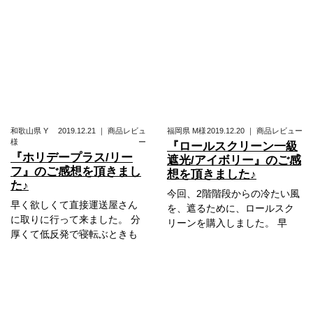
和歌山県
Y
2019.12.21
｜
商品レビュ
福岡県
M様
2019.12.20
｜
商品レビュー
様
ー
『ロールスクリーン一級
『ホリデープラス/リー
遮光/アイボリー』のご感
フ』のご感想を頂きまし
想を頂きました♪
た♪
今回、2階階段からの冷たい風
早く欲しくて直接運送屋さん
を、遮るために、ロールスク
に取りに行って来ました。 分
リーンを購入しました。 早
厚くて低反発で寝転ぶときも