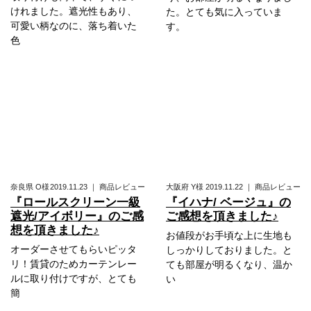
けれました。遮光性もあり、
た。とても気に入っていま
可愛い柄なのに、落ち着いた
す。
色
奈良県
O様
2019.11.23
｜
商品レビュー
大阪府
Y様
2019.11.22
｜
商品レビュー
『ロールスクリーン一級
『イハナ/ ベージュ』の
遮光/アイボリー』のご感
ご感想を頂きました♪
想を頂きました♪
お値段がお手頃な上に生地も
オーダーさせてもらいピッタ
しっかりしておりました。と
リ！賃貸のためカーテンレー
ても部屋が明るくなり、温か
ルに取り付けですが、とても
い
簡