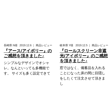
長崎県
N様
2019.12.6
｜
商品レビュー
岐阜県
Y様
2019.12.5
｜
商品レビュー
『アース/アイボリー』の
『ロールスクリーン非遮
ご感想を頂きました♪
光/アイボリー』のご感想
を頂きました♪
シンプルなデザインでオシャ
窓ではなく、備蓄品を入れる
レ。なんといっても多機能で
ことになった床の間に目隠し
す。 サイズも多く設定できて
をしたくて注文させて頂きま
し