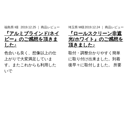
福島県
I様
2019.12.25
｜
商品レビュー
埼玉県
M様
2019.12.24
｜
商品レビュー
『アルミブラインド/ネイ
『ロールスクリーン非遮
ビー』のご感想を頂きま
光/ホワイト』のご感想を
した♪
頂きました♪
色合いも良く、想像以上の仕
取付・調整分かりやすく簡単
上がりで大変満足していま
に取り付け出来ました。到着
す。またこれからも利用した
後早々に取付しました。 所要
いで