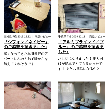
宮城県
F様
2019.12.12
｜
商品レビュー
千葉県
T様
2019.12.11
｜
商品レビュー
『シフォン／ネイビー』
『アルミブラインド／ブ
のご感想を頂きました♪
ルー』のご感想を頂きま
した♪
寒くなってきた単身赴任のア
お世話になりました！ 取り付
パートにふわふわで暖かさを
けが簡単でとても良かったで
与えてくれそうです。
す！ またお世話になるかと