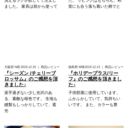
洗えるラグが欲しくて注文し
た。 リビングはもちろん、和
ました。 家具は前から使って
室にも合う落ち着いた柄でと
大阪府
N様
2019.12.15
｜
商品レビュー
福島県
W様
2019.12.13
｜
商品レビュー
『シーズン /チェリーブ
『ホリデープラス/リー
ロッサム』のご感想を頂
フ』のご感想を頂きまし
きました♪
た♪
派手過ぎない少し光沢のあ
子供部屋に使用しています。
る、素敵な桜色です。 生地も
ふかふかしていて、気持ちい
縫製もしっかりしていて、遮
いです。 また、カラーも豊
光