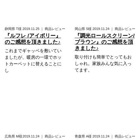
静岡県
T様
2019.11.25
｜
商品レビュー
岡山県
S様
2019.11.24
｜
商品レビュー
『ルフレ /アイボリー』
『調光ロールスクリーン/
のご感想を頂きました♪
ブラウン』のご感想を頂
きました♪
これまでギャッベを敷いてい
取り付けも簡単でとってもお
ましたが、暖房の一環でホッ
しゃれ。家族みんな気に入っ
トカーペットに替えることに
てます。
し
広島県
M様
2019.11.24
｜
商品レビュー
青森県
A様
2019.11.24
｜
商品レビュー