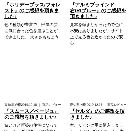
『ホリデープラス/フォレ
『アルミブラインド
スト』のご感想を頂きま
右/R/ブルー』のご感想を
した♪
頂きました♪
色の種類が豊富で、部屋の雰
見本を頼まなかったので色に
囲気に合った色を選ぶことが
不安はありましたが、サイト
できました。 大きさもちょう
上で見る色と近かったので安
心
高知県
W様
2019.12.18
｜
商品レビュー
愛知県
N様
2019.12.17
｜
商品レビュー
『スムース／ベージュ』
『セルダ』のご感想を頂
のご感想を頂きました♪
きました♪
狭いけど新築の住宅になって
室、リビング用に購入しまし