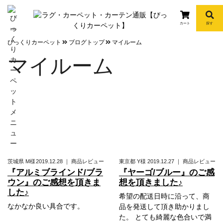
カート
探す
info
びっくりカーペット
ブログトップ
マイルーム
マイルーム
茨城県
M様
2019.12.28
｜
商品レビュー
東京都
Y様
2019.12.27
｜
商品レビュー
『アルミブラインド/ブラ
『ヤーゴ/ブルー』のご感
ウン』のご感想を頂きま
想を頂きました♪
した♪
希望の配送日時に沿って、商
なかなか良い具合です。
品を発送して頂き助かりまし
た。 とても綺麗な色合いで満