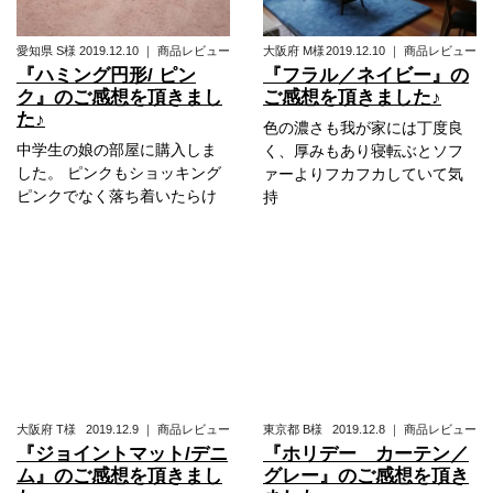
愛知県
S様
2019.12.10
｜
商品レビュー
大阪府
M様
2019.12.10
｜
商品レビュー
『ハミング円形/ ピン
『フラル／ネイビー』の
ク』のご感想を頂きまし
ご感想を頂きました♪
た♪
色の濃さも我が家には丁度良
中学生の娘の部屋に購入しま
く、厚みもあり寝転ぶとソフ
した。 ピンクもショッキング
ァーよりフカフカしていて気
ピンクでなく落ち着いたらけ
持
大阪府
T様
2019.12.9
｜
商品レビュー
東京都
B様
2019.12.8
｜
商品レビュー
『ジョイントマット/デニ
『ホリデー カーテン／
ム』のご感想を頂きまし
グレー』のご感想を頂き