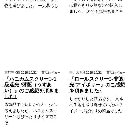
ぼ寝たきり状態なので購入し
物を選びました。 一人暮らし
ました。 とても気持ち良さそ
京都府
K様
2019.12.22
｜
商品レビュー
岡山県
M様
2019.12.21
｜
商品レビュー
『ハニカムスクリーン1
『ロールスクリーン非遮
級遮光 /薄藍（うすあ
光/アイボリー』のご感想
い）』のご感想を頂きま
を頂きました♪
した♪
しっかりした商品です。 見本
既製品でもいいかなと、少し
の生地を取り寄せていたので
考えましたが、ハニカムスク
イメージどおりの商品でした
リーンはぴったりサイズでこ
そ