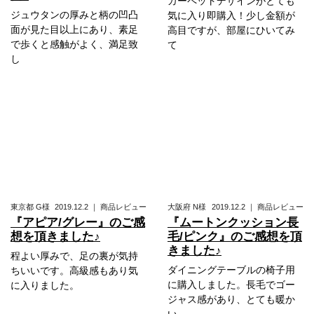
カーペットデザインがとても
ジュウタンの厚みと柄の凹凸
気に入り即購入！少し金額が
面が見た目以上にあり、素足
高目ですが、部屋にひいてみ
で歩くと感触がよく、満足致
て
し
東京都
G様
2019.12.2
｜
商品レビュー
大阪府
N様
2019.12.2
｜
商品レビュー
『アピア/グレー』のご感
『ムートンクッション長
想を頂きました♪
毛/ピンク』のご感想を頂
きました♪
程よい厚みで、足の裏が気持
ダイニングテーブルの椅子用
ちいいです。高級感もあり気
に購入しました。長毛でゴー
に入りました。
ジャス感があり、とても暖か