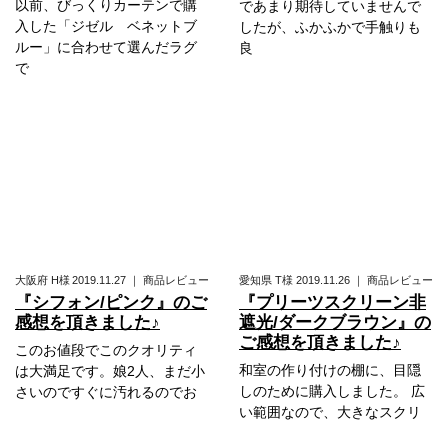
以前、びっくりカーテンで購
であまり期待していませんで
入した「ジゼル ベネットブ
したが、ふかふかで手触りも
ルー」に合わせて選んだラグ
良
で
大阪府
H様
2019.11.27
｜
商品レビュー
愛知県
T様
2019.11.26
｜
商品レビュー
『シフォン/ピンク』のご
『プリーツスクリーン非
感想を頂きました♪
遮光/ダークブラウン』の
ご感想を頂きました♪
このお値段でこのクオリティ
和室の作り付けの棚に、目隠
は大満足です。娘2人、まだ小
しのために購入しました。 広
さいのですぐに汚れるのでお
い範囲なので、大きなスクリ