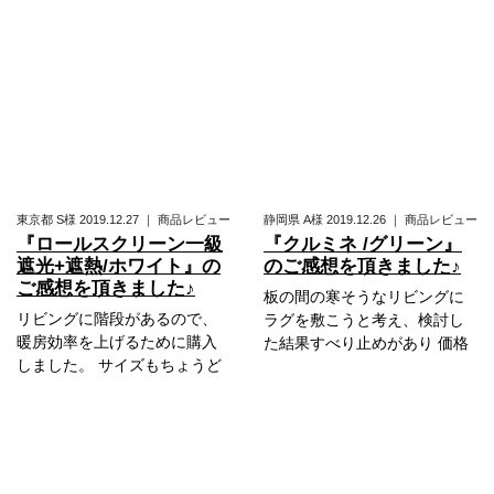
東京都
S様
2019.12.27
｜
商品レビュー
静岡県
A様
2019.12.26
｜
商品レビュー
『ロールスクリーン一級
『クルミネ /グリーン』
遮光+遮熱/ホワイト』の
のご感想を頂きました♪
ご感想を頂きました♪
板の間の寒そうなリビングに
リビングに階段があるので、
ラグを敷こうと考え、検討し
暖房効率を上げるために購入
た結果すべり止めがあり 価格
しました。 サイズもちょうど