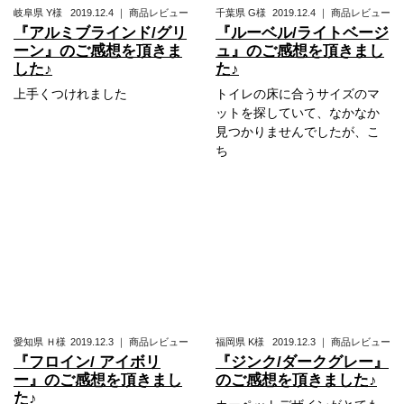
岐阜県
Y様
2019.12.4
｜
商品レビュー
千葉県
G様
2019.12.4
｜
商品レビュー
『アルミブラインド/グリ
『ルーベル/ライトベージ
ーン』のご感想を頂きま
ュ』のご感想を頂きまし
した♪
た♪
上手くつけれました
トイレの床に合うサイズのマ
ットを探していて、なかなか
見つかりませんでしたが、こ
ち
愛知県
Ｈ様
2019.12.3
｜
商品レビュー
福岡県
K様
2019.12.3
｜
商品レビュー
『フロイン/ アイボリ
『ジンク/ダークグレー』
ー』のご感想を頂きまし
のご感想を頂きました♪
た♪