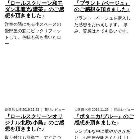
『ロールスクリーン和モ
『プラント /ベージュ』
ダン非遮光/濃茶』のご感
のご感想を頂きました♪
想を頂きました♪
ブラント ベージュを購入し
洋室の隣にある小スペースの
た感想をお伝えします。 厚
畳部屋の窓にピッタリフィッ
み、質感はとても良いです。
トして、色味も落ち着いたロ
ー
奈良県
U様
2019.11.23
｜
商品レビュー
大阪府
K様
2019.11.23
｜
商品レビュー
『ロールスクリーンオリ
『ボタニカ/ブルー』のご
ジナル北欧/小鳥』のご感
感想を頂きました♪
想を頂きました♪
シンプルな中に華やかさがあ
取り付けも簡単で、すぐにつ
り、お部屋が明るくなりまし