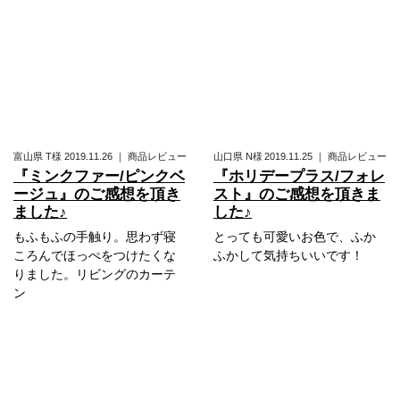
富山県
T様
2019.11.26
｜
商品レビュー
山口県
N様
2019.11.25
｜
商品レビュー
『ミンクファー/ピンクベ
『ホリデープラス/フォレ
ージュ』のご感想を頂き
スト』のご感想を頂きま
ました♪
した♪
もふもふの手触り。思わず寝
とっても可愛いお色で、ふか
ころんでほっぺをつけたくな
ふかして気持ちいいです！
りました。リビングのカーテ
ン