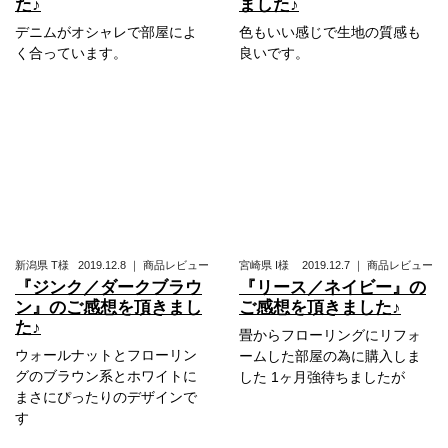
た♪
ました♪
デニムがオシャレで部屋によ
色もいい感じで生地の質感も
く合っています。
良いです。
新潟県
T様
2019.12.8
｜
商品レビュー
宮崎県
I様
2019.12.7
｜
商品レビュー
『ジンク／ダークブラウ
『リース／ネイビー』の
ン』のご感想を頂きまし
ご感想を頂きました♪
た♪
畳からフローリングにリフォ
ウォールナットとフローリン
ームした部屋の為に購入しま
グのブラウン系とホワイトに
した 1ヶ月強待ちましたが
まさにぴったりのデザインで
す