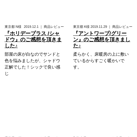
東京都
N様
2019.12.1
｜
商品レビュー
東京都
K様
2019.11.29
｜
商品レビュー
『ホリデープラス /シャ
『アントワープ/グリー
ドウ』のご感想を頂きま
ン』のご感想を頂きまし
した♪
た♪
部屋の床が白なのでサンドと
柔らかく、床暖房の上に敷い
色を悩みましたが、シャドウ
ているからすごく暖かいで
正解でした！シックで良い感
す。
じ