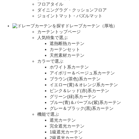
フロアタイル
ダイニングラグ・クッションフロア
ジョイントマット・パズルマット
ドレープカーテン（厚地）
カーテントップページ
人気特集で選ぶ
遮熱断熱カーテン
カーテンセット
天然素材カーテン
カラーで選ぶ
ホワイト系カーテン
アイボリー＆ベージュ系カーテン
ブラウン(茶色)系カーテン
イエロー(黄)＆オレンジ系カーテン
ピンク＆レッド(赤)系カーテン
グリーン(緑)系カーテン
ブルー(青)＆パープル(紫)系カーテン
グレー＆ブラック(黒)系カーテン
機能で選ぶ
遮光カーテン
完全遮光カーテン
1級遮光カーテン
2級遮光カーテン