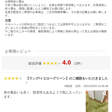
出荷時折り畳み
※折り畳み跡が残りにくいように、丸巻き状態で保管致しております。出荷直前に
折り畳み、環境に配慮したエコ梱包でお届け致します。
丸巻き配送をご希望のお客様は、ご注文時備考欄に、その旨の記載をお願い致しま
す。
注意
※カーペットの目向きのご指定につきましては原則不可となりますが、ご希望がご
ざいましたら別途お問合せくださいませ。
※ご覧のモニターの環境、撮影環境により実物と色味が異なって見える場合が御座
います。
お客様レビュー
4.0
総合評価
（2件）
【ラング/イエローグリーン】のご感想をいただきました
♪
M様様
女性
2021/03/26 15:46:48
色や風合いも良く、防音性もあるようで気に入ってい
ます。