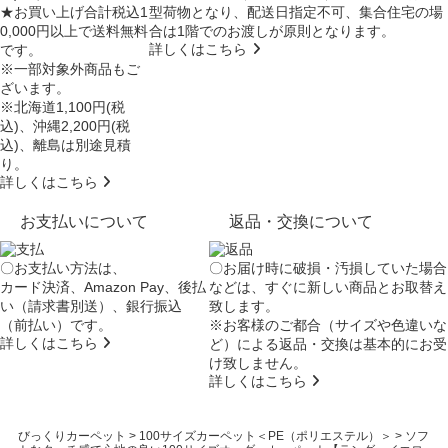
★お買い上げ合計税込1
型荷物となり、
配送日指定不可
、集合住宅の場
0,000円以上で送料無料
合は
1階でのお渡し
が原則となります。
詳しくはこちら
です。
※一部対象外商品もご
ざいます。
※北海道1,100円(税
込)、沖縄2,200円(税
込)、離島は別途見積
り。
詳しくはこちら
お支払いについて
返品・交換について
〇お支払い方法は、
〇お届け時に破損・汚損していた場合
カード決済、Amazon Pay、後払
などは、すぐに新しい商品とお取替え
い（請求書別送）、銀行振込
致します。
（前払い）です。
※お客様のご都合（サイズや色違いな
詳しくはこちら
ど）による返品・交換は基本的にお受
け致しません。
詳しくはこちら
びっくりカーペット
>
100サイズカーペット＜PE（ポリエステル）＞
>
ソフ