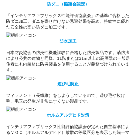
防ダニ（協議会認定）
「インテリアファブリックス性能評価協議会」の基準に合格した
防ダニ加工。ダニを寄せ付けない忌避効果を高め、持続性に優れ
た安全性の高い防ダニ加工です。
防炎加工
日本防炎協会の防炎性機能試験に合格した防炎製品です。消防法
により公共の建物と同様、11階または31m以上の高層階の一般居
住者にも内装材に防炎製品を使用することが義務づけられていま
す。
遊び毛防止
フィラメント（長繊維）をしようしているので、遊び毛や抜け
毛、毛玉の発生が非常にすくない製品です。
ホルムアルデヒド対策
インテリアファブリックス性能評価協議会が定めた自主基準によ
るＶＯＣ（ホルムアルデヒド）放散の等級区分を表示した統一マ