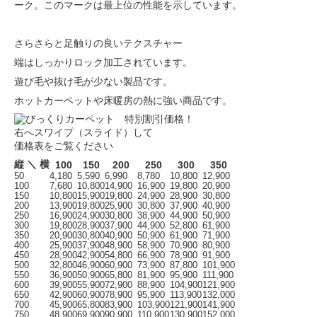
ーク。このマークは最上位の性能を示しています。
さらさらと足触りの良いテクスチャー
端はしっかりロック加工されています。
遊び毛や抜け毛が少ない製品です。
ホットカーペットや床暖房の熱に強い商品です。
右へスワイプ（スライド）して
価格表をご覧ください
縦 ＼ 横
100
150
200
250
300
350
50
4,180
5,590
6,990
8,780
10,800
12,900
100
7,680
10,800
14,900
16,900
19,800
20,900
150
10,800
15,900
19,800
24,900
28,900
30,800
200
13,900
19,800
25,900
30,800
37,900
40,900
250
16,900
24,900
30,800
38,900
44,900
50,900
300
19,800
28,900
37,900
44,900
52,800
61,900
350
20,900
30,800
40,900
50,900
61,900
71,900
400
25,900
37,900
48,900
58,900
70,900
80,900
450
28,900
42,900
54,800
66,900
78,900
91,900
500
32,800
46,900
60,900
73,900
87,800
101,900
550
36,900
50,900
65,800
81,900
95,900
111,900
600
39,900
55,900
72,900
88,900
104,900
121,900
650
42,900
60,900
78,900
95,900
113,900
132,000
700
45,900
65,800
83,900
103,900
121,900
141,900
750
48,900
69,900
90,900
110,900
130,900
152,000