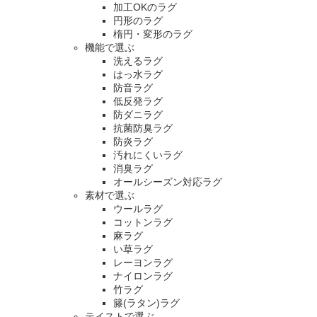
加工OKのラグ
円形のラグ
楕円・変形のラグ
機能で選ぶ
洗えるラグ
はっ水ラグ
防音ラグ
低反発ラグ
防ダニラグ
抗菌防臭ラグ
防炎ラグ
汚れにくいラグ
消臭ラグ
オールシーズン対応ラグ
素材で選ぶ
ウールラグ
コットンラグ
麻ラグ
い草ラグ
レーヨンラグ
ナイロンラグ
竹ラグ
籐(ラタン)ラグ
テイストで選ぶ