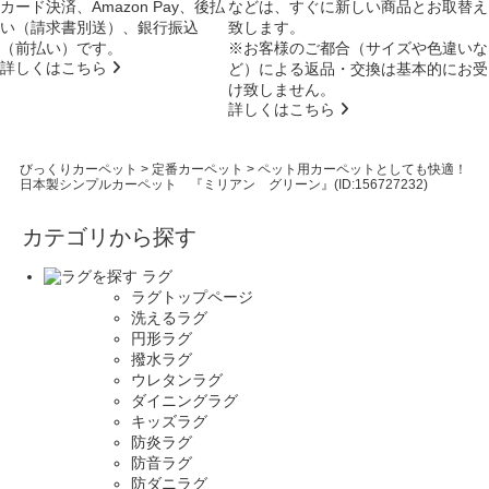
カード決済、Amazon Pay、後払
などは、すぐに新しい商品とお取替え
い（請求書別送）、銀行振込
致します。
（前払い）です。
※お客様のご都合（サイズや色違いな
詳しくはこちら
ど）による返品・交換は基本的にお受
け致しません。
詳しくはこちら
びっくりカーペット
>
定番カーペット
>
ペット用カーペットとしても快適！
日本製シンプルカーペット 『ミリアン グリーン』(ID:156727232)
カテゴリから探す
ラグ
ラグトップページ
洗えるラグ
円形ラグ
撥水ラグ
ウレタンラグ
ダイニングラグ
キッズラグ
防炎ラグ
防音ラグ
防ダニラグ