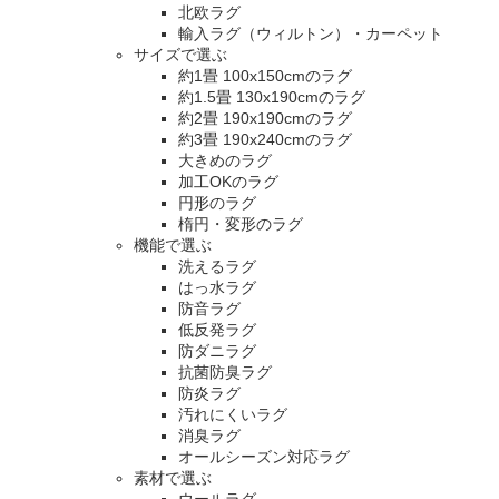
北欧ラグ
輸入ラグ（ウィルトン）・カーペット
サイズで選ぶ
約1畳 100x150cmのラグ
約1.5畳 130x190cmのラグ
約2畳 190x190cmのラグ
約3畳 190x240cmのラグ
大きめのラグ
加工OKのラグ
円形のラグ
楕円・変形のラグ
機能で選ぶ
洗えるラグ
はっ水ラグ
防音ラグ
低反発ラグ
防ダニラグ
抗菌防臭ラグ
防炎ラグ
汚れにくいラグ
消臭ラグ
オールシーズン対応ラグ
素材で選ぶ