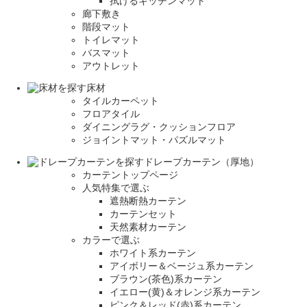
拭けるキッチンマット
廊下敷き
階段マット
トイレマット
バスマット
アウトレット
床材
タイルカーペット
フロアタイル
ダイニングラグ・クッションフロア
ジョイントマット・パズルマット
ドレープカーテン（厚地）
カーテントップページ
人気特集で選ぶ
遮熱断熱カーテン
カーテンセット
天然素材カーテン
カラーで選ぶ
ホワイト系カーテン
アイボリー＆ベージュ系カーテン
ブラウン(茶色)系カーテン
イエロー(黄)＆オレンジ系カーテン
ピンク＆レッド(赤)系カーテン