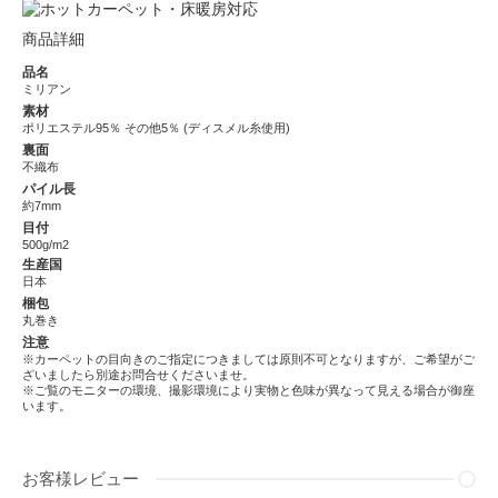
商品詳細
品名
ミリアン
素材
ポリエステル95％ その他5％ (ディスメル糸使用)
裏面
不織布
パイル長
約7mm
目付
500g/m2
生産国
日本
梱包
丸巻き
注意
※カーペットの目向きのご指定につきましては原則不可となりますが、ご希望がご
ざいましたら別途お問合せくださいませ。
※ご覧のモニターの環境、撮影環境により実物と色味が異なって見える場合が御座
います。
お客様レビュー