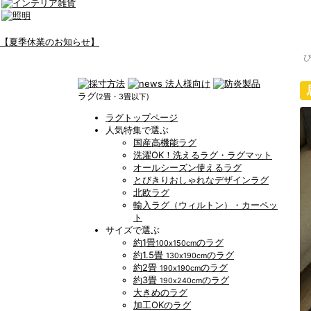
【夏季休業のお知らせ】
ラグ
(2畳・3畳以下)
ラグトップページ
人気特集で選ぶ
国産高機能ラグ
洗濯OK！洗えるラグ・ラグマット
オールシーズン使えるラグ
とびきりおしゃれなデザインラグ
北欧ラグ
輸入ラグ（ウィルトン）・カーペッ
ト
サイズで選ぶ
約1畳
のラグ
100x150cm
約1.5畳
のラグ
130x190cm
約2畳
のラグ
190x190cm
約3畳
のラグ
190x240cm
大きめのラグ
加工OKのラグ