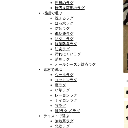
円形のラグ
楕円＆変形のラグ
機能で選ぶ
洗えるラグ
はっ水ラグ
防音ラグ
低反発ラグ
防ダニラグ
抗菌防臭ラグ
防炎ラグ
汚れにくいラグ
消臭ラグ
オールシーズン対応ラグ
素材で選ぶ
ウールラグ
コットンラグ
麻ラグ
い草ラグ
レーヨンラグ
ナイロンラグ
竹ラグ
籐(ラタン)ラグ
テイストで選ぶ
無地系ラグ
北欧ラグ