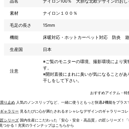
品名
ナイロン100％ 大胆な北欧デザインのおし
素材
ナイロン１００％
毛足の長さ
15mm
機能
床暖対応・ホットカーペット対応 防炎 
生産国
日本
※ご覧のモニターの環境、撮影環境により実
す。
注意
※開封直後にまれに臭いが気になることがあ
干しをして下さい。
おすすめアイテム・特
人気のノンスリップなど、一緒に使うともっと快適♪機能をプラス
見るたびに心が満たされるオシャレなデザインのギャラリーコレ
国内生産にこだわった「安心・安全・高品質」の匠シリーズ！「
見つかる！充実のラインナップはこちらから