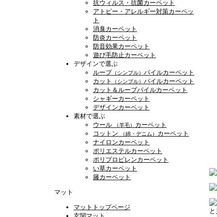
抗ウィルス・抗菌カーペット
アトピー・アレルギー対策カーペッ
ト
消臭カーペット
防炎カーペット
防音効果カーペット
遊び毛防止カーペット
デザインで選ぶ
ループ
パイルカーペット
（シンプル）
カット
パイルカーペット
（シンプル）
カット＆ループパイルカーペット
シャギーカーペット
デザインカーペット
素材で選ぶ
ウール
カーペット
（羊毛）
コットン
カーペット
（綿・デニム）
ナイロンカーペット
ポリエステルカーペット
ポリプロピレンカーペット
い草カーペット
籐カーペット
マット
マットトップページ
と
玄関マット