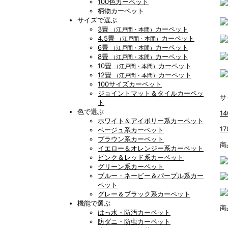
100色カーペット
柄物カーペット
サイズで選ぶ
3畳
カーペット
（江戸間・本間）
4.5畳
カーペット
（江戸間・本間）
6畳
カーペット
（江戸間・本間）
8畳
カーペット
（江戸間・本間）
10畳
カーペット
（江戸間・本間）
12畳
カーペット
（江戸間・本間）
100サイズカーペット
ジョイントマット＆タイルカーペッ
サ
ト
色で選ぶ
14
ホワイト＆アイボリー系カーペット
1
ベージュ系カーペット
ブラウン系カーペット
商
イエロー＆オレンジー系カーペット
ピンク＆レッド系カーペット
グリーン系カーペット
ブルー・ネービー＆パープル系カー
ペット
グレー＆ブラック系カーペット
機能で選ぶ
商
はっ水・防汚カーペット
防ダニ・防虫カーペット