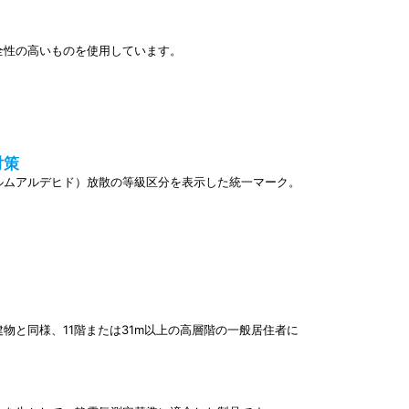
全性の高いものを使用しています。
対策
ルムアルデヒド）放散の等級区分を表示した統一マーク。
物と同様、11階または31m以上の高層階の一般居住者に