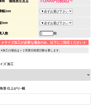
11,000円(税込)～
価格
価格表を見る
横幅/cm
縦/cm
枚
購入数
↓サイズ加工が必要な場合のみ、以下にご指定ください↓
※加工の場合は＋２営業日程度日数を要します。
イズ 加工
角形 仕上がり-幅