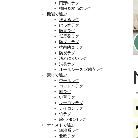
円形のラグ
楕円＆変形のラグ
機能で選ぶ
洗えるラグ
はっ水ラグ
防音ラグ
低反発ラグ
防ダニラグ
抗菌防臭ラグ
防炎ラグ
汚れにくいラグ
消臭ラグ
オールシーズン対応ラグ
素材で選ぶ
ウールラグ
コットンラグ
麻ラグ
い草ラグ
レーヨンラグ
ナイロンラグ
竹ラグ
籐(ラタン)ラグ
テイストで選ぶ
無地系ラグ
北欧ラグ