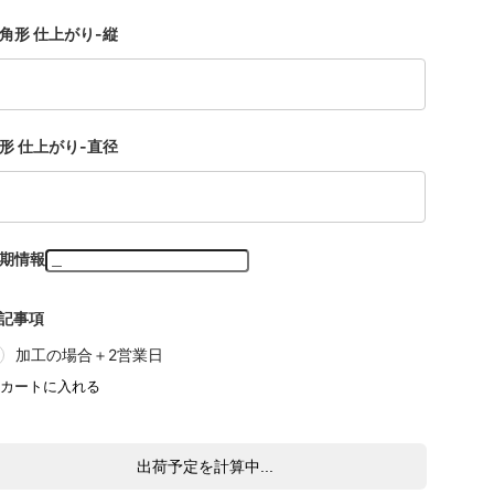
角形 仕上がり-縦
形 仕上がり-直径
期情報
記事項
加工の場合＋2営業日
出荷予定を計算中...