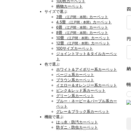
100色カーペット
柄物カーペット
四
サイズで選ぶ
3畳
カーペット
（江戸間・本間）
4.5畳
カーペット
（江戸間・本間）
6畳
カーペット
（江戸間・本間）
8畳
カーペット
（江戸間・本間）
10畳
カーペット
（江戸間・本間）
円
12畳
カーペット
（江戸間・本間）
100サイズカーペット
ジョイントマット＆タイルカーペッ
ト
色で選ぶ
納
ホワイト＆アイボリー系カーペット
ベージュ系カーペット
ブラウン系カーペット
特
イエロー＆オレンジー系カーペット
ピンク＆レッド系カーペット
グリーン系カーペット
ブルー・ネービー＆パープル系カー
ペット
グレー＆ブラック系カーペット
機能で選ぶ
はっ水・防汚カーペット
防ダニ・防虫カーペット