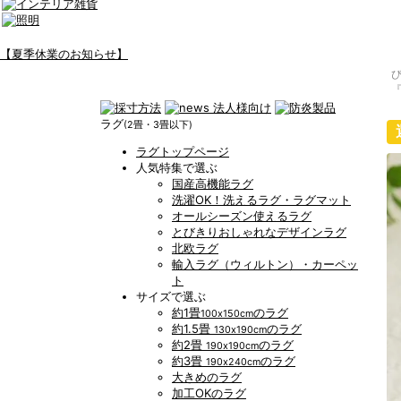
【夏季休業のお知らせ】
ラグ
(2畳・3畳以下)
ラグトップページ
人気特集で選ぶ
国産高機能ラグ
洗濯OK！洗えるラグ・ラグマット
オールシーズン使えるラグ
とびきりおしゃれなデザインラグ
北欧ラグ
輸入ラグ（ウィルトン）・カーペッ
ト
サイズで選ぶ
約1畳
のラグ
100x150cm
約1.5畳
のラグ
130x190cm
約2畳
のラグ
190x190cm
約3畳
のラグ
190x240cm
大きめのラグ
加工OKのラグ