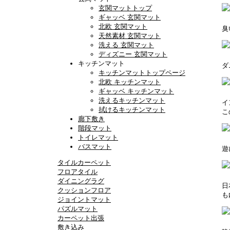
玄関マットトップ
ギャッベ 玄関マット
北欧 玄関マット
臭
天然素材 玄関マット
洗える 玄関マット
ディズニー 玄関マット
キッチンマット
ダ
キッチンマットトップページ
北欧 キッチンマット
ギャッベ キッチンマット
洗えるキッチンマット
イ
拭けるキッチンマット
こ
廊下敷き
階段マット
トイレマット
バスマット
遊
タイルカーペット
フロアタイル
ダイニングラグ
日
クッションフロア
も
ジョイントマット
パズルマット
カーペット出張
敷き込み