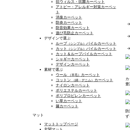
抗ウィルス・抗菌カーペット
アトピー・アレルギー対策カーペッ
ト
消臭カーペット
防炎カーペット
防音効果カーペット
遊び毛防止カーペット
デザインで選ぶ
ループ
パイルカーペット
（シンプル）
カット
パイルカーペット
（シンプル）
カット＆ループパイルカーペット
シャギーカーペット
デザインカーペット
素材で選ぶ
ウール
カーペット
（羊毛）
カ
コットン
カーペット
（綿・デニム）
豊
ナイロンカーペット
ポリエステルカーペット
ポリプロピレンカーペット
い草カーペット
籐カーペット
防
マット
ず
マットトップページ
玄関マット