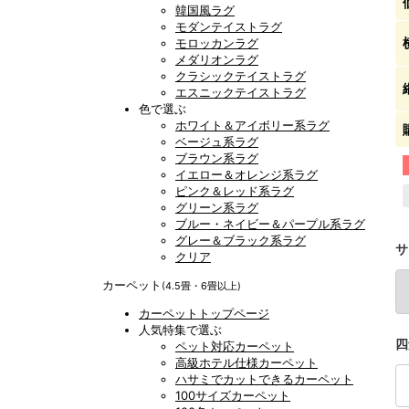
韓国風ラグ
モダンテイストラグ
モロッカンラグ
メダリオンラグ
クラシックテイストラグ
エスニックテイストラグ
色で選ぶ
ホワイト＆アイボリー系ラグ
ベージュ系ラグ
ブラウン系ラグ
イエロー＆オレンジ系ラグ
ピンク＆レッド系ラグ
グリーン系ラグ
ブルー・ネイビー＆パープル系ラグ
グレー＆ブラック系ラグ
サ
クリア
カーペット
(4.5畳・6畳以上)
カーペットトップページ
人気特集で選ぶ
四
ペット対応カーペット
高級ホテル仕様カーペット
ハサミでカットできるカーペット
100サイズカーペット