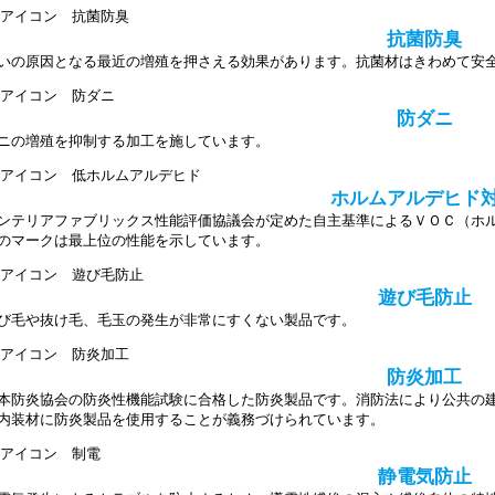
抗菌防臭
いの原因となる最近の増殖を押さえる効果があります。抗菌材はきわめて安
防ダニ
ニの増殖を抑制する加工を施しています。
ホルムアルデヒド
ンテリアファブリックス性能評価協議会が定めた自主基準によるＶＯＣ（ホ
のマークは最上位の性能を示しています。
遊び毛防止
び毛や抜け毛、毛玉の発生が非常にすくない製品です。
防炎加工
本防炎協会の防炎性機能試験に合格した防炎製品です。消防法により公共の建
内装材に防炎製品を使用することが義務づけられています。
静電気防止