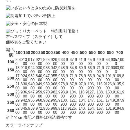
す。
右へスワイプ（スライド）して
価格表をご覧ください
縦 ＼
100
150
200
250
300
350
400
450
500
550
600
650
700
横
8,80
13,9
17,9
21,8
25,9
29,9
33,9
37,9
41,9
45,9
49,9
53,90
57,90
100
0
00
00
00
00
00
00
00
00
00
00
0
0
13,9
18,9
24,9
30,9
36,9
42,9
48,9
54,8
60,9
66,9
71,9
77,90
83,90
150
00
00
00
00
00
00
00
00
00
00
00
0
0
17,9
24,9
32,8
40,9
47,9
55,9
63,9
71,9
78,9
86,9
94,9
101,9
109,8
200
00
00
00
00
00
00
00
00
00
00
00
00
00
21,8
30,9
40,9
49,9
59,9
68,9
78,9
87,8
97,9
106,
116,9
126,9
135,9
250
00
00
00
00
00
00
00
00
00
900
00
00
00
25,9
36,9
47,9
59,9
70,9
82,9
93,9
104,
116,9
127,
138,
150,9
161,9
300
00
00
00
00
00
00
00
900
00
900
900
00
00
29,9
42,9
55,9
68,9
82,9
95,9
108,
121,
134,
147,
161,
174,9
187,9
350
00
00
00
00
00
00
900
900
900
900
900
00
00
32,8
45,9
59,9
72,9
86,9
99,9
113,9
126,
140,
154,
167,
181,9
194,9
360
00
00
00
00
00
00
00
900
900
900
900
00
00
※全てcm表記／価格は税込価格です
カラーラインナップ