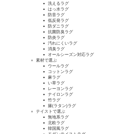
洗えるラグ
はっ水ラグ
防音ラグ
低反発ラグ
防ダニラグ
抗菌防臭ラグ
防炎ラグ
汚れにくいラグ
消臭ラグ
オールシーズン対応ラグ
素材で選ぶ
ウールラグ
コットンラグ
麻ラグ
い草ラグ
レーヨンラグ
ナイロンラグ
竹ラグ
籐(ラタン)ラグ
テイストで選ぶ
無地系ラグ
北欧ラグ
韓国風ラグ