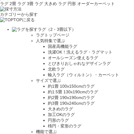
ラグ 2畳
ラグ 3畳
ラグ 大きめ
ラグ 円形
オーダーカーペット
カテゴリーから探す
TOPに戻る
ラグ（2・3畳以下）
ラグトップページ
人気特集で選ぶ
国産高機能ラグ
洗濯OK！洗えるラグ・ラグマット
オールシーズン使えるラグ
とびきりおしゃれなデザインラグ
北欧ラグ
輸入ラグ（ウィルトン）・カーペット
サイズで選ぶ
約1畳 100x150cmのラグ
約1.5畳 130x190cmのラグ
約2畳 190x190cmのラグ
約3畳 190x240cmのラグ
大きめのラグ
加工OKのラグ
円形のラグ
楕円・変形のラグ
機能で選ぶ