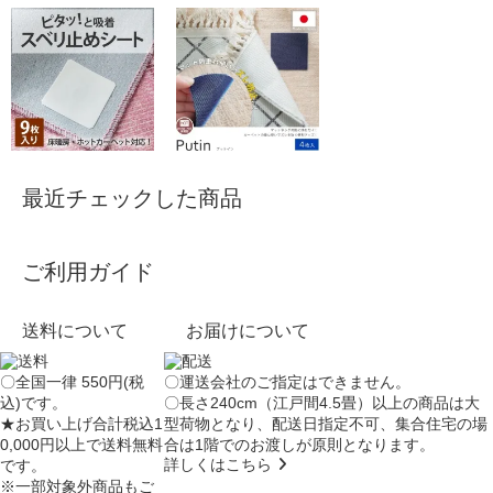
最近チェックした商品
ご利用ガイド
送料について
お届けについて
〇全国一律 550円(税
〇運送会社のご指定はできません。
込)です。
〇長さ240cm（江戸間4.5畳）以上の商品は大
★お買い上げ合計税込1
型荷物となり、
配送日指定不可
、集合住宅の場
0,000円以上で送料無料
合は
1階でのお渡し
が原則となります。
詳しくはこちら
です。
※一部対象外商品もご