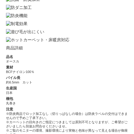
商品詳細
品名
オースカ
素材
BCFナイロン100％
パイル長
約6.5mm カット
生産国
日本
梱包
丸巻き
注意
※防炎商品でロック加工なし（切りっぱなしの場合）は防炎ラベルの交付はできま
せんので予めご了承下さい。
※カーペットの目向きのご指定につきましては原則不可となりますが、ご希望がご
ざいましたら別途お問合せくださいませ。
※ご覧のモニターの環境、撮影環境により実物と色味が異なって見える場合が御座