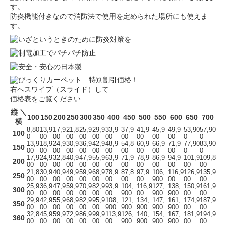
防炎機能付きなので消防法で使用を定められた場所にも使えま
す。
右へスワイプ（スライド）して
価格表をご覧ください
縦 ＼
100
150
200
250
300
350
400
450
500
550
600
650
700
横
8,80
13,9
17,9
21,8
25,9
29,9
33,9
37,9
41,9
45,9
49,9
53,90
57,90
100
0
00
00
00
00
00
00
00
00
00
00
0
0
13,9
18,9
24,9
30,9
36,9
42,9
48,9
54,8
60,9
66,9
71,9
77,90
83,90
150
00
00
00
00
00
00
00
00
00
00
00
0
0
17,9
24,9
32,8
40,9
47,9
55,9
63,9
71,9
78,9
86,9
94,9
101,9
109,8
200
00
00
00
00
00
00
00
00
00
00
00
00
00
21,8
30,9
40,9
49,9
59,9
68,9
78,9
87,8
97,9
106,
116,9
126,9
135,9
250
00
00
00
00
00
00
00
00
00
900
00
00
00
25,9
36,9
47,9
59,9
70,9
82,9
93,9
104,
116,9
127,
138,
150,9
161,9
300
00
00
00
00
00
00
00
900
00
900
900
00
00
29,9
42,9
55,9
68,9
82,9
95,9
108,
121,
134,
147,
161,
174,9
187,9
350
00
00
00
00
00
00
900
900
900
900
900
00
00
32,8
45,9
59,9
72,9
86,9
99,9
113,9
126,
140,
154,
167,
181,9
194,9
360
00
00
00
00
00
00
00
900
900
900
900
00
00