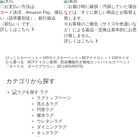
〇お支払い方法は、
〇お届け時に破損・汚損していた場合
カード決済、Amazon Pay、後払
などは、すぐに新しい商品とお取替え
い（請求書別送）、銀行振込
致します。
（前払い）です。
※お客様のご都合（サイズや色違いな
詳しくはこちら
ど）による返品・交換は基本的にお受
け致しません。
詳しくはこちら
びっくりカーペット
>
100サイズカーペット＜BCFナイロン＞
>
100サイズ
から選べる BCFナイロン使用、防炎機能付き無地カットパイルカーペット
『オースカ ダークブラウン』(ID:166545070)
カテゴリから探す
ラグ
ラグトップページ
洗えるラグ
円形ラグ
撥水ラグ
ウレタンラグ
ダイニングラグ
キッズラグ