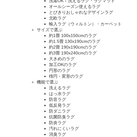
洗濯OK！洗えるラグ・ラグマット
オールシーズン使えるラグ
とびきりおしゃれなデザインラグ
北欧ラグ
輸入ラグ（ウィルトン）・カーペット
サイズで選ぶ
約1畳 100x150cmのラグ
約1.5畳 130x190cmのラグ
約2畳 190x190cmのラグ
約3畳 190x240cmのラグ
大きめのラグ
加工OKのラグ
円形のラグ
楕円・変形のラグ
機能で選ぶ
洗えるラグ
はっ水ラグ
防音ラグ
低反発ラグ
防ダニラグ
抗菌防臭ラグ
防炎ラグ
汚れにくいラグ
消臭ラグ