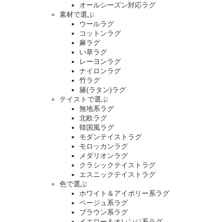
オールシーズン対応ラグ
素材で選ぶ
ウールラグ
コットンラグ
麻ラグ
い草ラグ
レーヨンラグ
ナイロンラグ
竹ラグ
籐(ラタン)ラグ
テイストで選ぶ
無地系ラグ
北欧ラグ
韓国風ラグ
モダンテイストラグ
モロッカンラグ
メダリオンラグ
クラシックテイストラグ
エスニックテイストラグ
色で選ぶ
ホワイト＆アイボリー系ラグ
ベージュ系ラグ
ブラウン系ラグ
イエロー＆オレンジ系ラグ