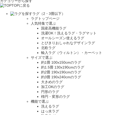
カテゴリーから探す
TOPに戻る
ラグ（2・3畳以下）
ラグトップページ
人気特集で選ぶ
国産高機能ラグ
洗濯OK！洗えるラグ・ラグマット
オールシーズン使えるラグ
とびきりおしゃれなデザインラグ
北欧ラグ
輸入ラグ（ウィルトン）・カーペット
サイズで選ぶ
約1畳 100x150cmのラグ
約1.5畳 130x190cmのラグ
約2畳 190x190cmのラグ
約3畳 190x240cmのラグ
大きめのラグ
加工OKのラグ
円形のラグ
楕円・変形のラグ
機能で選ぶ
洗えるラグ
はっ水ラグ