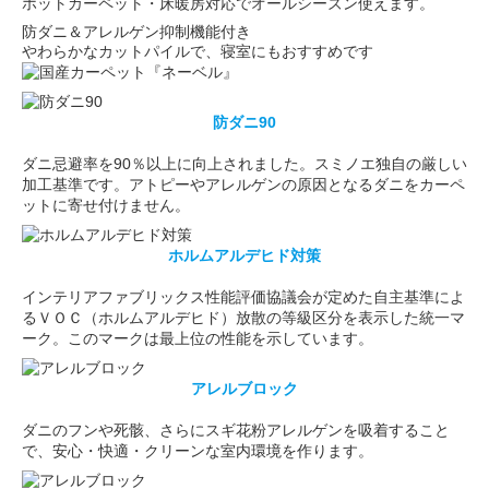
ホットカーペット・床暖房対応でオールシーズン使えます。
防ダニ＆アレルゲン抑制機能付き
やわらかなカットパイルで、寝室にもおすすめです
防ダニ90
ダニ忌避率を90％以上に向上されました。スミノエ独自の厳しい
加工基準です。アトピーやアレルゲンの原因となるダニをカーペ
ットに寄せ付けません。
ホルムアルデヒド対策
インテリアファブリックス性能評価協議会が定めた自主基準によ
るＶＯＣ（ホルムアルデヒド）放散の等級区分を表示した統一マ
ーク。このマークは最上位の性能を示しています。
アレルブロック
ダニのフンや死骸、さらにスギ花粉アレルゲンを吸着すること
で、安心・快適・クリーンな室内環境を作ります。