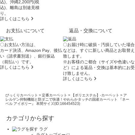
込)、沖縄2,200円(税
込)、離島は別途見積
り。
詳しくはこちら
お支払いについて
返品・交換について
〇お支払い方法は、
〇お届け時に破損・汚損していた場合
カード決済、Amazon Pay、後払
などは、すぐに新しい商品とお取替え
い（請求書別送）、銀行振込
致します。
（前払い）です。
※お客様のご都合（サイズや色違いな
詳しくはこちら
ど）による返品・交換は基本的にお受
け致しません。
詳しくはこちら
びっくりカーペット
>
定番カーペット
>
【ポリエステル】-カーペット
>
ア
レルゲン抑制機能と防ダニで快適！やわらかタッチの国産カーペット 『ネー
ベル アイボリー』 本間サイズ(ID:166454523)
カテゴリから探す
ラグ
ラグトップページ