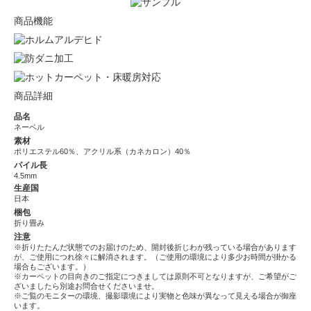
商品機能
商品詳細
品名
ネーベル
素材
ポリエステル60％、アクリル系（カネカロン）40％
パイル長
4.5mm
生産国
日本
梱包
折り畳み
注意
※折りたたんだ状態でのお届けのため、開封後折じわが残っている場合があります
が、ご使用につれ徐々に解消されます。（ご使用の環境により多少お時間が掛かる
場合もございます。）
※カーペットの目向きのご指定につきましては原則不可となりますが、ご希望がご
ざいましたら別途お問合せくださいませ。
※ご覧のモニターの環境、撮影環境により実物と色味が異なって見える場合が御座
います。