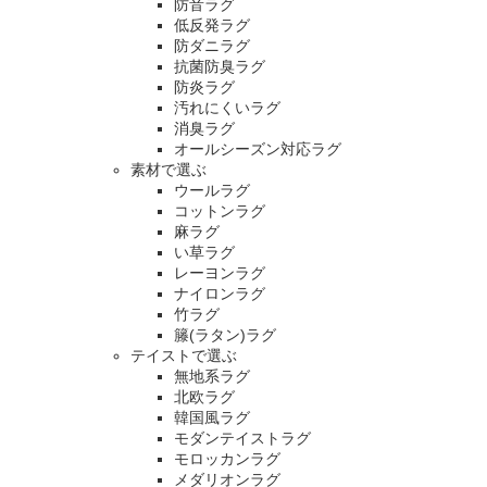
防音ラグ
低反発ラグ
防ダニラグ
抗菌防臭ラグ
防炎ラグ
汚れにくいラグ
消臭ラグ
オールシーズン対応ラグ
素材で選ぶ
ウールラグ
コットンラグ
麻ラグ
い草ラグ
レーヨンラグ
ナイロンラグ
竹ラグ
籐(ラタン)ラグ
テイストで選ぶ
無地系ラグ
北欧ラグ
韓国風ラグ
モダンテイストラグ
モロッカンラグ
メダリオンラグ