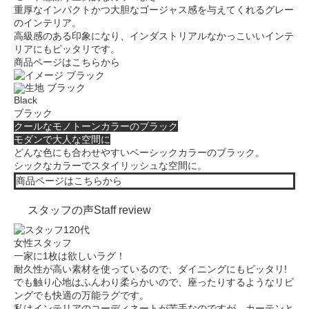
重厚なインパクトかつ大胆なゴージャス感を与えてくれるグレー
のインテリア。
高級感のある印象になり、インダストリアルなかっこいいインテ
リアにもピッタリです。
商品ページはこちらから
Black
ブラック
クールなモノトーンカラーのブラック
モダンで大人な空間に
どんな色にも合わせやすいベーシックカラーのブラック。
シックなカラーでスタイリッシュな空間に。
商品ページはこちらから
スタッフの声
Staff review
20代
女性スタッフ
一家に1枚は欲しいラグ！
耐久性が高い素材
を使っているので、ダイニングにもピッタリ!
でも
触り心地はふんわり柔らかい
ので、座ったりするようなリビ
ングでも快適の万能ラグです。
私はインテリアのコーディネートが苦手なのですが、
カーテンと