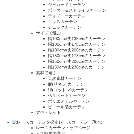
ジャガードカーテン
ボーダー＆ストライプカーテン
ディズニーカーテン
キッズカーテン
チェックカーテン
サイズで選ぶ
幅100cm×丈135cmのカーテン
幅100cm×丈178cmのカーテン
幅100cm×丈200cmのカーテン
幅150cm×丈178cmのカーテン
幅150cm×丈200cmのカーテン
幅150cm×丈230cmのカーテン
素材で選ぶ
天然素材カーテン
麻(リネン)カーテン
綿(コットン)カーテン
ベルベットカーテン
ポリエステルカーテン
ビニール製カーテン
アウトレット
レースカーテン（薄地）
レースカーテントップページ
人気特集で選ぶ