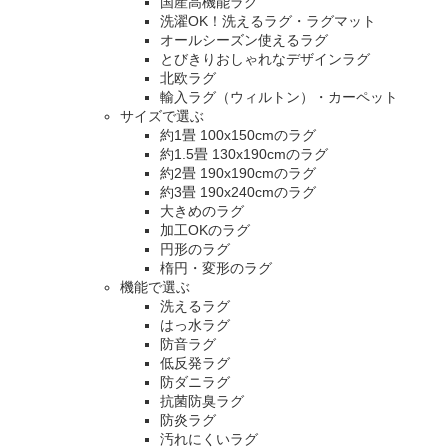
国産高機能ラグ
洗濯OK！洗えるラグ・ラグマット
オールシーズン使えるラグ
とびきりおしゃれなデザインラグ
北欧ラグ
輸入ラグ（ウィルトン）・カーペット
サイズで選ぶ
約1畳 100x150cmのラグ
約1.5畳 130x190cmのラグ
約2畳 190x190cmのラグ
約3畳 190x240cmのラグ
大きめのラグ
加工OKのラグ
円形のラグ
楕円・変形のラグ
機能で選ぶ
洗えるラグ
はっ水ラグ
防音ラグ
低反発ラグ
防ダニラグ
抗菌防臭ラグ
防炎ラグ
汚れにくいラグ