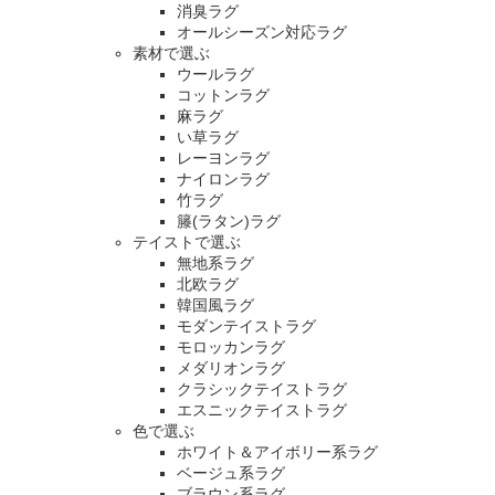
消臭ラグ
オールシーズン対応ラグ
素材で選ぶ
ウールラグ
コットンラグ
麻ラグ
い草ラグ
レーヨンラグ
ナイロンラグ
竹ラグ
籐(ラタン)ラグ
テイストで選ぶ
無地系ラグ
北欧ラグ
韓国風ラグ
モダンテイストラグ
モロッカンラグ
メダリオンラグ
クラシックテイストラグ
エスニックテイストラグ
色で選ぶ
ホワイト＆アイボリー系ラグ
ベージュ系ラグ
ブラウン系ラグ