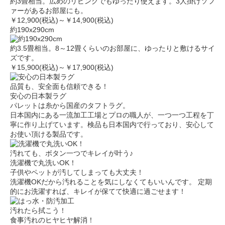
約3畳相当。広めのリビングでもゆったり使えます。3人掛けソフ
ァーがあるお部屋にも。
￥12,900(税込)～￥14,900(税込)
約190x290cm
約3.5畳相当。8～12畳くらいのお部屋に、ゆったりと敷けるサイ
ズです。
￥15,900(税込)～￥17,900(税込)
品質も、安全面も信頼できる！
安心の日本製ラグ
パレットは糸から国産のタフトラグ。
日本国内にある一流加工工場とプロの職人が、一つ一つ工程を丁
寧に作り上げています。
検品も日本国内で行っており、安心して
お使い頂ける製品です。
汚れても、ボタン一つでキレイが叶う♪
洗濯機で丸洗いOK！
子供やペットが汚してしまっても大丈夫！
洗濯機OKだから汚れることを気にしなくてもいいんです。 定期
的にお洗濯すれば、キレイが保てて快適に過ごせます！
汚れたら拭こう！
食事汚れのヒヤヒヤ解消！