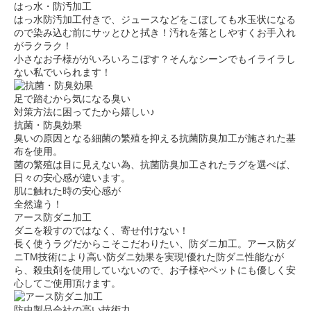
はっ水・防汚加工
はっ水防汚加工付きで、ジュースなどをこぼしても水玉状になる
ので染み込む前にサッとひと拭き！汚れを落としやすくお手入れ
がラクラク！
小さなお子様ががいろいろこぼす？そんなシーンでもイライラし
ない私でいられます！
足で踏むから気になる臭い
対策方法に困ってたから嬉しい♪
抗菌・防臭効果
臭いの原因となる細菌の繁殖を抑える抗菌防臭加工が施された基
布を使用。
菌の繁殖は目に見えない為、抗菌防臭加工されたラグを選べば、
日々の安心感が違います。
肌に触れた時の安心感が
全然違う！
アース防ダニ加工
ダニを殺すのではなく、寄せ付けない！
長く使うラグだからこそこだわりたい、防ダニ加工。
アース防ダ
ニTM技術により高い防ダニ効果を実現!
優れた防ダニ性能なが
ら、殺虫剤を使用していないので、お子様やペットにも優しく安
心してご使用頂けます。
防虫製品会社の高い技術力