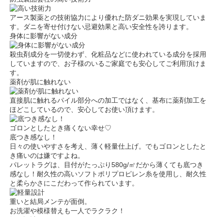
アース製薬との技術協力により優れた防ダニ効果を実現していま
す。ダニを寄せ付けない忌避効果と高い安全性を誇ります。
身体に影響がない成分
殺虫剤成分を一切使わず、化粧品などに使われている成分を採用
していますので、お子様のいるご家庭でも安心してご利用頂けま
す。
薬剤が肌に触れない
直接肌に触れるパイル部分への加工ではなく、基布に薬剤加工を
ほどこしているので、安心してお使い頂けます。
ゴロンとしたとき痛くない幸せ♡
底つき感なし！
日々の使いやすさを考え、薄く軽量仕上げ。でもゴロンとしたと
き痛いのは嫌ですよね。
パレットラグは、目付がたっぷり580g/㎡だから薄くても底つき
感なし！耐久性の高いソフトポリプロピレン糸を使用し、耐久性
と柔らかさにこだわって作られています。
重いと結局メンテが面倒。
お洗濯や模様替えも一人でラクラク！