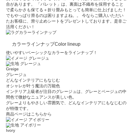
合があります。
「パレット」は、裏面は不織布を採用すること
で柔らかさも保てる＋折り畳みもとっても簡単に仕上げました！
でもやっぱり滑るのは困りますよね。。
今ならご購入いただい
たお客様に、滑り止めシートをプレゼントしております。是非ご
活用ください！
カラーラインナップ
Color lineup
使いやすいベーシックなカラーをラインナップ！
Greige
グレージュ
どんなインテリアにもなじむ
オシャレが叶う魔法の万能色
インテリア上級者が注目のグレージュは、グレーとベージュの中
間色で微妙なニュアンスが美しい色。
グレーよりもやさしい雰囲気で、どんなインテリアにもなじむの
が特徴です。
商品ページはこちらから
Ivory