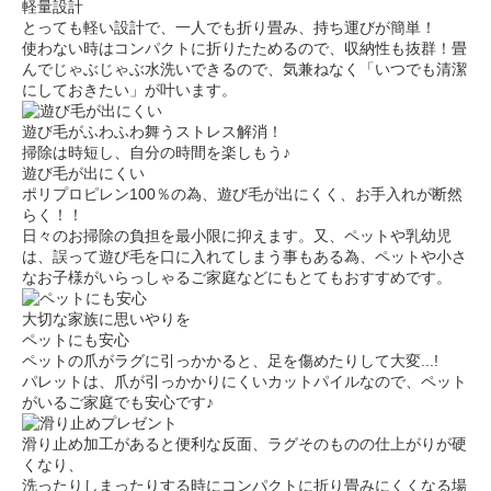
軽量設計
とっても軽い設計で、一人でも折り畳み、持ち運びが簡単！
使わない時はコンパクトに折りたためるので、収納性も抜群！畳
んでじゃぶじゃぶ水洗いできるので、気兼ねなく「いつでも清潔
にしておきたい」が叶います。
遊び毛がふわふわ舞うストレス解消！
掃除は時短し、自分の時間を楽しもう♪
遊び毛が出にくい
ポリプロピレン100％の為、遊び毛が出にくく、お手入れが断然
らく！！
日々のお掃除の負担を最小限に抑えます。又、ペットや乳幼児
は、誤って遊び毛を口に入れてしまう事もある為、ペットや小さ
なお子様がいらっしゃるご家庭などにもとてもおすすめです。
大切な家族に思いやりを
ペットにも安心
ペットの爪がラグに引っかかると、足を傷めたりして大変...!
パレットは、爪が引っかかりにくいカットパイルなので、ペット
がいるご家庭でも安心です♪
滑り止め加工があると便利な反面、ラグそのものの仕上がりが硬
くなり、
洗ったりしまったりする時にコンパクトに折り畳みにくくなる場