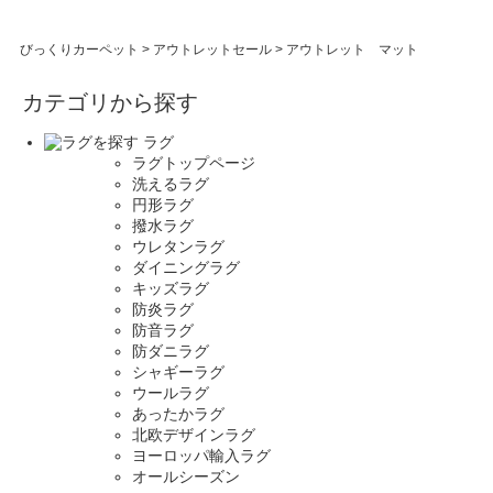
びっくりカーペット
>
アウトレットセール
>
アウトレット マット
カテゴリから探す
ラグ
ラグトップページ
洗えるラグ
円形ラグ
撥水ラグ
ウレタンラグ
ダイニングラグ
キッズラグ
防炎ラグ
防音ラグ
防ダニラグ
シャギーラグ
ウールラグ
あったかラグ
北欧デザインラグ
ヨーロッパ輸入ラグ
オールシーズン