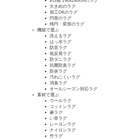
約3畳 190x240cmのラグ
大きめのラグ
加工OKのラグ
円形のラグ
楕円・変形のラグ
機能で選ぶ
洗えるラグ
はっ水ラグ
防音ラグ
低反発ラグ
防ダニラグ
抗菌防臭ラグ
防炎ラグ
汚れにくいラグ
消臭ラグ
オールシーズン対応ラグ
素材で選ぶ
ウールラグ
コットンラグ
麻ラグ
い草ラグ
レーヨンラグ
ナイロンラグ
竹ラグ