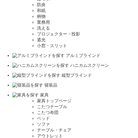
防炎
和紙
柄物
業務用
洗える
プロジェクター・投影
遮光
小窓・スリット
アルミブラインド
ハニカムスクリーン
縦型ブラインド
寝装品
家具
家具トップページ
こたつテーブル
こたつ布団
ベッド
ソファ
テーブル・チェア
アウトレット