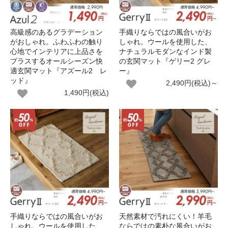
高級感のあるグラデーション
手織りならではの風合いがお
がおしゃれ。ふわふわの触り
しゃれ。ウールを使用した、
心地でインテリアに上品さを
ナチュラルモダンなインド製
プラスするオールシーズン快
の玄関マット『ゲリー2 グレ
適玄関マット『アズール2 レ
ー』
ッド』
2,490円(税込)～
1,490円(税込)
手織りならではの風合いがお
天然素材で汚れにくい！羊毛
しゃれ。ウールを使用した、
ならではの素朴な風合いがお