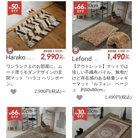
ワンランク上のお部屋に。ム
【アウトレット】マットでは
ード漂うモダンデザインの玄
珍しい不織布パイル。無地だ
関マット『ハラコ ヘリンボー
けど存在感のある軽量シャギ
ン』
ーマット『ルフォン ベージ
ュ 約50x80cm』
2,990円(税込)～
1,490円(税込)