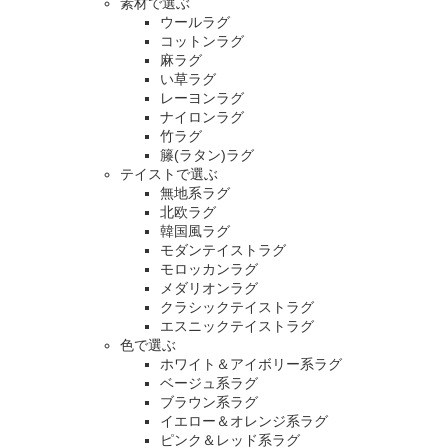
素材で選ぶ
ウールラグ
コットンラグ
麻ラグ
い草ラグ
レーヨンラグ
ナイロンラグ
竹ラグ
籐(ラタン)ラグ
テイストで選ぶ
無地系ラグ
北欧ラグ
韓国風ラグ
モダンテイストラグ
モロッカンラグ
メダリオンラグ
クラシックテイストラグ
エスニックテイストラグ
色で選ぶ
ホワイト＆アイボリー系ラグ
ベージュ系ラグ
ブラウン系ラグ
イエロー＆オレンジ系ラグ
ピンク＆レッド系ラグ