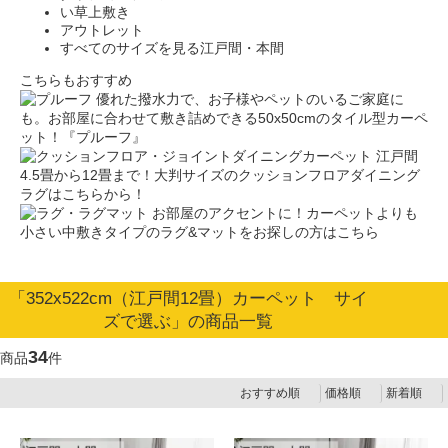
い草上敷き
アウトレット
すべてのサイズを見る
江戸間・本間
こちらもおすすめ
優れた撥水力で、お子様やペットのいるご家庭に
も。お部屋に合わせて敷き詰めできる50x50cmのタイル型カーペ
ット！『プルーフ』
江戸間
4.5畳から12畳まで！大判サイズのクッションフロアダイニング
ラグはこちらから！
お部屋のアクセントに！カーペットよりも
小さい中敷きタイプのラグ&マットをお探しの方はこちら
「352x522cm（江戸間12畳）カーペット サイ
ズで選ぶ」の商品一覧
34
商品
件
おすすめ順
価格順
新着順