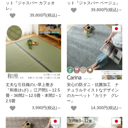
ット『ジャスパー カフェオ
ット『ジャスパー ベージュ』
レ』
39,800円(税込)～
39,800円(税込)～
丈夫な引目織のい草上敷き
安心の防ダニ・抗菌加工 ナ
『和座(わざ) 』江戸間1～12.5
チュラルテイストなデザイン
畳・36間2～12.5畳・本間2～1
のカーペット『カリナ グレ
2.5畳
ー』
3,990円(税込)～
14,300円(税込)～