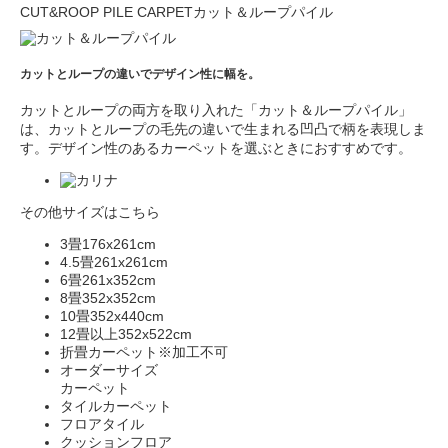
CUT&ROOP PILE CARPET
カット＆ループパイル
カットとループの違いでデザイン性に幅を。
カットとループの両方を取り入れた「カット＆ループパイル」
は、カットとループの毛先の違いで生まれる凹凸で柄を表現しま
す。デザイン性のあるカーペットを選ぶときにおすすめです。
その他サイズはこちら
3畳
176x261cm
4.5畳
261x261cm
6畳
261x352cm
8畳
352x352cm
10畳
352x440cm
12畳以上
352x522cm
折畳カーペット
※加工不可
オーダーサイズ
カーペット
タイルカーペット
フロアタイル
クッションフロア