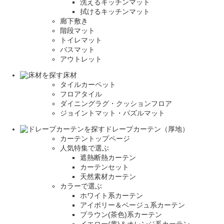
洗えるキッチンマット
拭けるキッチンマット
廊下敷き
階段マット
トイレマット
バスマット
アウトレット
床材
タイルカーペット
フロアタイル
ダイニングラグ・クッションフロア
ジョイントマット・パズルマット
ドレープカーテン（厚地）
カーテントップページ
人気特集で選ぶ
遮熱断熱カーテン
カーテンセット
天然素材カーテン
カラーで選ぶ
ホワイト系カーテン
アイボリー＆ベージュ系カーテン
ブラウン(茶色)系カーテン
イエロー(黄)＆オレンジ系カーテン