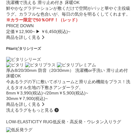
洗濯機で洗える
滑り止め付き
床暖OK
鮮やかなグラデーションが敷くだけで空間がパッと華やぐ主役級
ラグ。カラフルな色合いが、毎日の気分を明るくしてくれます。
※カラー限定で50％OFF！（レッド）
PRICE DOWN
定価￥12,900~
▶ ￥6,450(税込)~
商品を詳しく見る
Pitari
ピタリシリーズ
厚み8/20/30mm
防音（20/30mm）
洗濯機or手洗い
滑り止め付
床暖OK
今あるラグの下に敷いてボリュームと滑り止め機能をプラス！洗
えるタオル生地の下敷きアンダーラグ。
8mm￥3,990(税込)~/20mm￥5,900(税込)~
30mm￥7,900(税込)~
商品を詳しく見る
洗えるラグをもっと見る
LOW-ELASTICITY RUG
低反発・高反発・ウレタン入りラグ