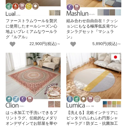
ファーストラムウールを贅沢
組み合わせ自由自在！クッシ
に使用したオールシーズン心
ョンにもなる極厚低反発ウレ
地よいプレミアムなウールラ
タンラグセット『マシュラ
グ『ルアル』
ン』
22,900円(税込)～
5,890円(税込)～
はっ水加工で手洗いできるプ
【洗える】北欧インテリアに
リントラグ。伝統的なメダリ
ピッタリのふわふわ円形シャ
オンデザインでお部屋を華や
ギーラグ！防ダニ・抗菌加工