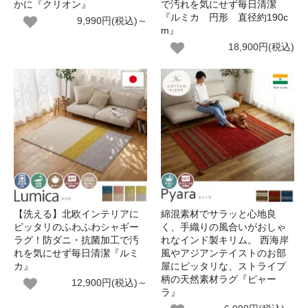
かに『クリオン』
で汚れを気にせず毎日清潔
『ルミカ 円形 直径約190c
9,990円(税込)～
m』
18,900円(税込)
【洗える】北欧インテリアに
綿混素材でサラッと心地良
ピッタリのふわふわシャギー
く、手織りの風合いがおしゃ
ラグ！防ダニ・抗菌加工で汚
れなインド製キリム。 西海岸
れを気にせず毎日清潔『ルミ
風やアジアンテイストのお部
カ』
屋にピッタリな、ストライプ
柄の天然素材ラグ『ピャー
12,900円(税込)～
ラ』