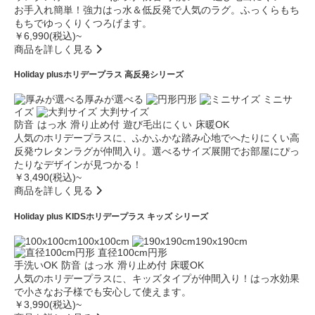
お手入れ簡単！強力はっ水＆低反発で人気のラグ。ふっくらもち
もちでゆっくりくつろげます。
￥6,990(税込)~
商品を詳しく見る
Holiday plus
ホリデープラス 高反発シリーズ
厚みが選べる
円形
ミニサ
イズ
大判サイズ
防音
はっ水
滑り止め付
遊び毛出にくい
床暖OK
人気のホリデープラスに、ふかふかな踏み心地でへたりにくい高
反発ウレタンラグが仲間入り。選べるサイズ展開でお部屋にぴっ
たりなデザインが見つかる！
￥3,490(税込)~
商品を詳しく見る
Holiday plus KIDS
ホリデープラス キッズ シリーズ
100x100cm
190x190cm
直径100cm円形
手洗いOK
防音
はっ水
滑り止め付
床暖OK
人気のホリデープラスに、キッズタイプが仲間入り！はっ水効果
で小さなお子様でも安心して使えます。
￥3,990(税込)~