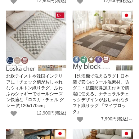
12,900円(税込)
12,900円(税込)
北欧テイストや韓国インテリ
【洗濯機で洗えるラグ】日本
アに！チェック柄がおしゃれ
製で安心のウール混素材。防
なウィルトン織りラグ。ふわ
ダニ・抗菌防臭加工付きで清
ふわシャギーでオールシーズ
潔に使える、ナチュラルチェ
ン快適な『ロスカ・チェル グ
ックデザインがおしゃれなタ
レー 約120x170cm』
フト織りラグ 『マイブロッ
ク』
12,900円(税込)
7,990円(税込)～