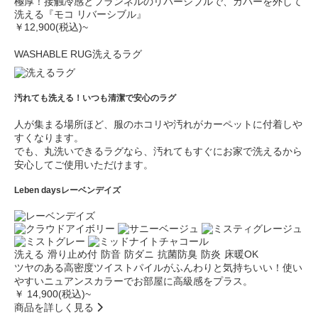
極厚！接触冷感とフランネルのリバーシブルで、カバーを外して
洗える『モコ リバーシブル』
￥12,900
(税込)~
WASHABLE RUG
洗えるラグ
汚れても洗える！いつも清潔で安心のラグ
人が集まる場所ほど、服のホコリや汚れがカーペットに付着しや
すくなります。
でも、丸洗いできるラグなら、汚れてもすぐにお家で洗えるから
安心してご使用いただけます。
Leben days
レーベンデイズ
洗える
滑り止め付
防音
防ダニ
抗菌防臭
防炎
床暖OK
ツヤのある高密度ツイストパイルがふんわりと気持ちいい！使い
やすいニュアンスカラーでお部屋に高級感をプラス。
￥ 14,900(税込)~
商品を詳しく見る