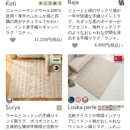
ニュージーランドウール100％
ジュートと綿のザックリ感が
使用！厚手のふかふか感と四
一年中快適な手織りインドラ
隅の房がナチュラルでかわい
グ。モダンな黒のボーダーが
い、インド産手織りギャッベ
アクセント、海外インテリア
ラグ『コティ』
のようなおしゃれな空間を演
出する平織りラグ『ラジャ』
11,220円(税込)
6,990円(税込)～
ウールとコットンの手織りイ
北欧テイストや韓国インテリ
ンド製ラグ。ポコポコとした
アに！ドット柄がおしゃれな
立体的な幾何学模様が北欧や
ウィルトン織りラグ。ふわふ