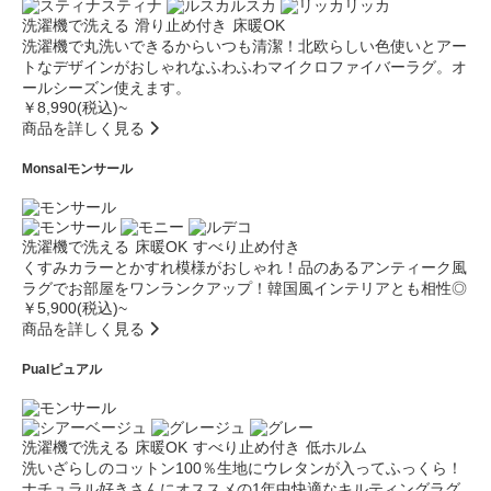
スティナ
ルスカ
リッカ
洗濯機で洗える
滑り止め付き
床暖OK
洗濯機で丸洗いできるからいつも清潔！北欧らしい色使いとアー
トなデザインがおしゃれなふわふわマイクロファイバーラグ。オ
ールシーズン使えます。
￥8,990(税込)~
商品を詳しく見る
Monsal
モンサール
洗濯機で洗える
床暖OK
すべり止め付き
くすみカラーとかすれ模様がおしゃれ！品のあるアンティーク風
ラグでお部屋をワンランクアップ！韓国風インテリアとも相性◎
￥5,900(税込)~
商品を詳しく見る
Pual
ピュアル
洗濯機で洗える
床暖OK
すべり止め付き
低ホルム
洗いざらしのコットン100％生地にウレタンが入ってふっくら！
ナチュラル好きさんにオススメの1年中快適なキルティングラグ