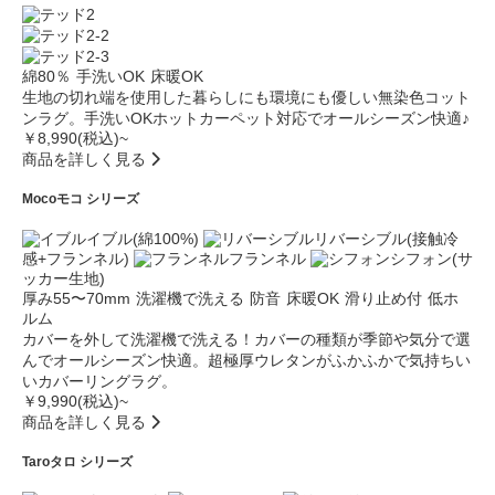
綿80％
手洗いOK
床暖OK
生地の切れ端を使用した暮らしにも環境にも優しい無染色コット
ンラグ。手洗いOKホットカーペット対応でオールシーズン快適♪
￥8,990(税込)~
商品を詳しく見る
Moco
モコ シリーズ
イブル(綿100%)
リバーシブル(接触冷
感+フランネル)
フランネル
シフォン(サ
ッカー生地)
厚み55〜70mm
洗濯機で洗える
防音
床暖OK
滑り止め付
低ホ
ルム
カバーを外して洗濯機で洗える！カバーの種類が季節や気分で選
んでオールシーズン快適。超極厚ウレタンがふかふかで気持ちい
いカバーリングラグ。
￥9,990(税込)~
商品を詳しく見る
Taro
タロ シリーズ