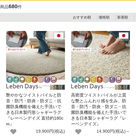
680
商品
件
おすすめ順
価格順
新着順
艶やかなツイストパイルと防
高密度ツイストパイルが上質
音・防汚・防炎・防ダニ・抗
な艶とふんわり感を生み、防
菌防臭機能を備えた手洗いで
音・防汚・防炎・防ダニ・抗
きる日本製円形シャギーラグ
菌防臭機能を備えた手洗いで
『レーベンデイズ 直径約180c
きる日本製シャギーラグ『レ
m』
ーベンデイズ』
19,900円(税込)
14,900円(税込)～