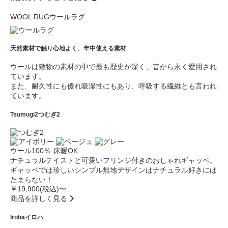
WOOL RUG
ウールラグ
天然素材で触り心地よく、年中使える素材
ウールは敷物の素材の中で最も歴史が深く、昔から永く愛用され
ています。
また、耐久性にも優れ吸湿性にもあり、呼吸する繊維とも言われ
ています。
Tsumugi2
つむぎ2
ウール100％
床暖OK
ナチュラルテイストと可愛いフリンジ付きのおしゃれギャッベ。
ギャッベでは珍しいシンプル無地デザインはナチュラル好きには
たまらない！
￥19,900(税込)〜
商品を詳しく見る
Iroha
イロハ