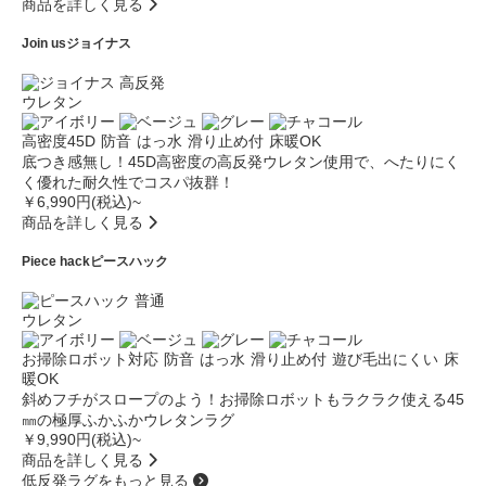
商品を詳しく見る
Join us
ジョイナス
高反発
ウレタン
高密度45D
防音
はっ水
滑り止め付
床暖OK
底つき感無し！45D高密度の高反発ウレタン使用で、へたりにく
く優れた耐久性でコスパ抜群！
￥6,990円(税込)~
商品を詳しく見る
Piece hack
ピースハック
普通
ウレタン
お掃除ロボット対応
防音
はっ水
滑り止め付
遊び毛出にくい
床
暖OK
斜めフチがスロープのよう！お掃除ロボットもラクラク使える45
㎜の極厚ふかふかウレタンラグ
￥9,990円(税込)~
商品を詳しく見る
低反発ラグをもっと見る