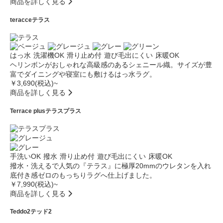
商品を詳しく見る
teracce
テラス
はっ水
洗濯機OK
滑り止め付
遊び毛出にくい
床暖OK
ヘリンボンがおしゃれな高級感のあるシェニール織。サイズが豊
富でダイニングや寝室にも敷けるはっ水ラグ。
￥3,690(税込)~
商品を詳しく見る
Terrace plus
テラスプラス
手洗いOK
撥水
滑り止め付
遊び毛出にくい
床暖OK
撥水・洗えるで人気の『テラス』に極厚20mmのウレタンを入れ
底付き感ゼロのもっちりラグへ仕上げました。
￥7,990(税込)~
商品を詳しく見る
Teddo2
テッド2