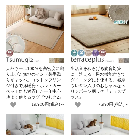
天然ウール100％を高密度に織
生活音を和らげる防音対策
り上げた無地のインド製手織
に！洗える・撥水機能付きで
りギャッベ。コットンフリン
ダイニングにも使える、極厚
ジ付きで床暖房・ホットカー
ウレタン入りのおしゃれなヘ
ペットにも対応した一年中心
リンボーン柄ラグ『テラスプ
地よく使えるラグ『つむぎ2』
ラス』
19,900円(税込)～
7,990円(税込)～