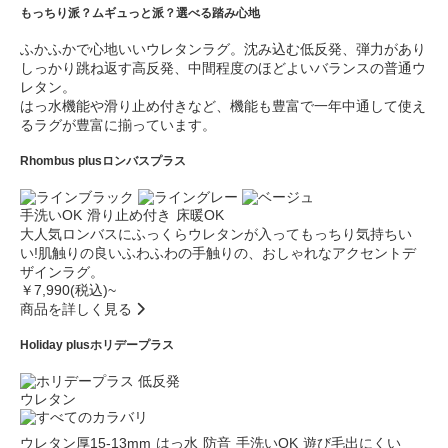
もっちり派？ムギュっと派？選べる踏み心地
ふかふかで心地いいウレタンラグ。沈み込む低反発、弾力があり
しっかり跳ね返す高反発、中間程度のほどよいバランスの普通ウ
レタン。
はっ水機能や滑り止め付きなど、機能も豊富で一年中通して使え
るラグが豊富に揃っています。
Rhombus plus
ロンバスプラス
手洗いOK
滑り止め付き
床暖OK
大人気ロンバスにふっくらウレタンが入ってもっちり気持ちい
い!肌触りの良いふわふわの手触りの、おしゃれなアクセントデ
ザインラグ。
￥7,990(税込)~
商品を詳しく見る
Holiday plus
ホリデープラス
低反発
ウレタン
ウレタン厚15-13mm
はっ水
防音
手洗いOK
遊び毛出にくい