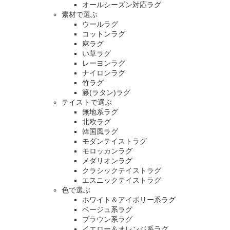
オールシーズン対応ラグ
素材で選ぶ
ウールラグ
コットンラグ
麻ラグ
い草ラグ
レーヨンラグ
ナイロンラグ
竹ラグ
籐(ラタン)ラグ
テイストで選ぶ
無地系ラグ
北欧ラグ
韓国風ラグ
モダンテイストラグ
モロッカンラグ
メダリオンラグ
クラシックテイストラグ
エスニックテイストラグ
色で選ぶ
ホワイト＆アイボリー系ラグ
ベージュ系ラグ
ブラウン系ラグ
イエロー＆オレンジ系ラグ