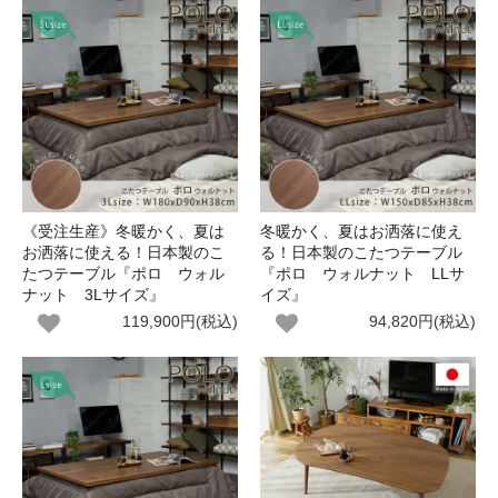
《受注生産》冬暖かく、夏は
冬暖かく、夏はお洒落に使え
お洒落に使える！日本製のこ
る！日本製のこたつテーブル
たつテーブル『ポロ ウォル
『ポロ ウォルナット LLサ
ナット 3Lサイズ』
イズ』
119,900円(税込)
94,820円(税込)