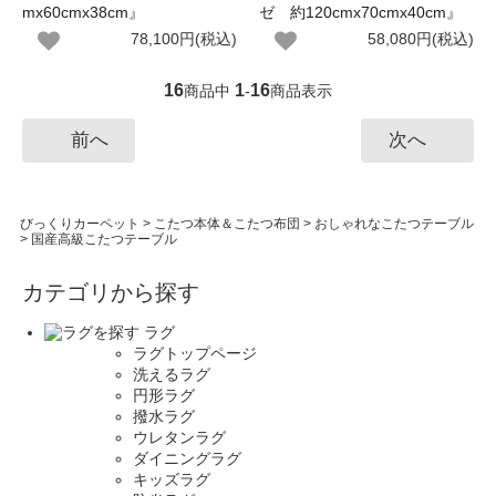
mx60cmx38cm』
ゼ 約120cmx70cmx40cm』
78,100円(税込)
58,080円(税込)
16
1
16
商品中
-
商品表示
前へ
次へ
びっくりカーペット
>
こたつ本体＆こたつ布団
>
おしゃれなこたつテーブル
>
国産高級こたつテーブル
カテゴリから探す
ラグ
ラグトップページ
洗えるラグ
円形ラグ
撥水ラグ
ウレタンラグ
ダイニングラグ
キッズラグ