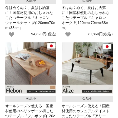
欠品中
欠品中
冬はぬくぬく、夏はお洒落
冬はぬくぬく、夏はお洒落
に！国産材使用のおしゃれな
に！国産材使用のおしゃれな
こたつテーブル『キャロン
こたつテーブル『キャロン
ウォールナット 約120cmx70c
オーク 約120cmx70cmx38c
mx38cm』
m』
94,820円(税込)
79,860円(税込)
欠品中
欠品中
オールシーズン使える！国産
オールシーズン使える！国産
材使用のヘリンボーン柄こた
材使用のカジュアルテイスト
つテーブル『フルボン 約120c
のこたつテーブル『アリー