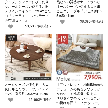
タイプ。ソファーにぴったり
然な木の質感がナチュラルな
なオールシーズン使える北欧
オールシーズン使える長方形
デザインハイ＆ロー2WAYこた
こたつテーブル『アモス 約10
つ『マッティ こたつテーブ
5x65x41cm』
ル布団セット』
38,390円(税込)
58,580円(税込)～
オールシーズン使える！大人
【アウトレット】極厚58mmの
気円形こたつテーブル『ティ
ボリュームのあるフワフワが
ーパ 直径約105cmxH36cm』
かわいい！洗濯機で洗える、
薄型タイプのおしゃれなこた
42,990円(税込)
つ掛け布団『モファ グレー』