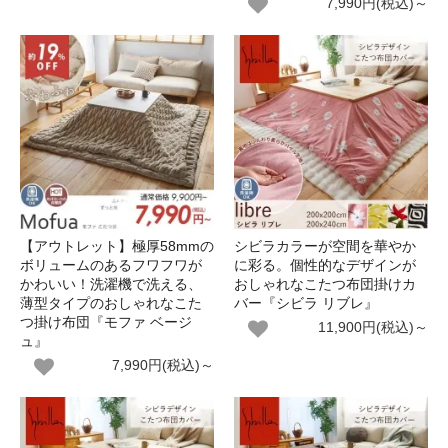
7,990円(税込)～
【アウトレット】極厚58mmの
シビラカラーが空間を華やか
ボリュームのあるフワフワが
に彩る。個性的なデザインが
かわいい！洗濯機で洗える、
おしゃれなこたつ布団掛けカ
薄型タイプのおしゃれなこた
バー『シビラ リブレ』
つ掛け布団『モファ ベージ
11,900円(税込)～
ュ』
7,990円(税込)～