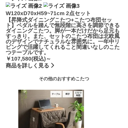
W120xD70xH59~71cm
2点セット
【昇降式ダイニングこたつ+こたつ布団セッ
ト】
ペダルを踏んで無段階に高さを調節できる
ダイニングこたつ。脚が一本だけだから足元も
すっきり。また、セットのこたつ布団は北欧風
のデザインでナチュラルな雰囲気に。一年中リ
ビングで活躍してくれること間違いなしのこた
つテーブルです。
￥107,580(税込)～
商品を詳しく見る
その他のおすすめこたつ