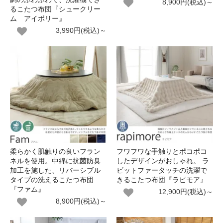
8,900円(税込)～
るこたつ布団『シュークリー
ム アイボリー』
3,990円(税込)～
柔らかく肌触りの良いフラン
フワフワな手触りとポコポコ
ネルを使用。中綿に抗菌防臭
したデザインがおしゃれ。 ラ
加工を施した、リバーシブル
ビットファータッチの洗濯で
タイプの洗えるこたつ布団
きるこたつ布団『ラピモア』
『ファム』
12,900円(税込)～
8,900円(税込)～