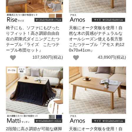
椅子にも、ソファにもぴった
天板にオーク突板を使用！自
りフィット！高さ調節自由自
然な木の質感がナチュラルな
在の昇降式ダイニングこたつ
オールシーズン使える長方形
テーブル『ライズ こたつテ
こたつテーブル『アモス 約12
ーブル布団セット』
0x70x41cm』
107,580円(税込)
43,890円(税込)
2段階に高さ調節が可能な継脚
天板にオーク突板を使用！自