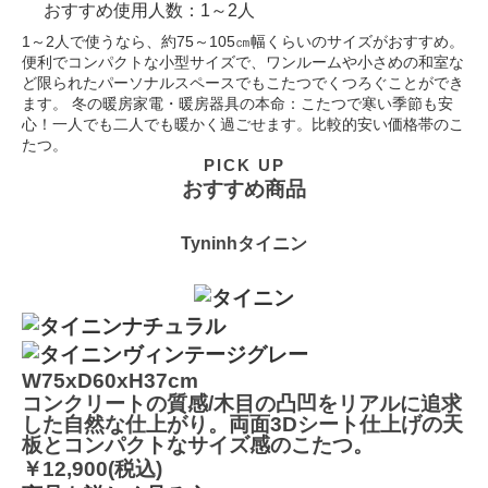
おすすめ使用人数：1～2人
1～2人で使うなら、約75～105㎝幅くらいのサイズがおすすめ。
便利でコンパクトな小型サイズで、ワンルームや小さめの和室な
ど限られたパーソナルスペースでもこたつでくつろぐことができ
ます。 冬の暖房家電・暖房器具の本命：こたつで寒い季節も安
心！一人でも二人でも暖かく過ごせます。比較的安い価格帯のこ
たつ。
PICK UP
おすすめ商品
Tyninh
タイニン
W75xD60xH37cm
コンクリートの質感/木目の凸凹をリアルに追求
した自然な仕上がり。両面3Dシート仕上げの天
板とコンパクトなサイズ感のこたつ。
￥12,900(税込)