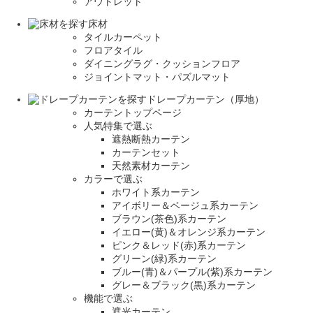
アウトレット
床材
タイルカーペット
フロアタイル
ダイニングラグ・クッションフロア
ジョイントマット・パズルマット
ドレープカーテン（厚地）
カーテントップページ
人気特集で選ぶ
遮熱断熱カーテン
カーテンセット
天然素材カーテン
カラーで選ぶ
ホワイト系カーテン
アイボリー＆ベージュ系カーテン
ブラウン(茶色)系カーテン
イエロー(黄)＆オレンジ系カーテン
ピンク＆レッド(赤)系カーテン
グリーン(緑)系カーテン
ブルー(青)＆パープル(紫)系カーテン
グレー＆ブラック(黒)系カーテン
機能で選ぶ
遮光カーテン