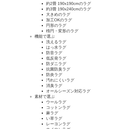
約2畳 190x190cmのラグ
約3畳 190x240cmのラグ
大きめのラグ
加工OKのラグ
円形のラグ
楕円・変形のラグ
機能で選ぶ
洗えるラグ
はっ水ラグ
防音ラグ
低反発ラグ
防ダニラグ
抗菌防臭ラグ
防炎ラグ
汚れにくいラグ
消臭ラグ
オールシーズン対応ラグ
素材で選ぶ
ウールラグ
コットンラグ
麻ラグ
い草ラグ
レーヨンラグ