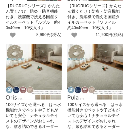
【RUGRUGシリーズ】かんた
【RUGRUGシリーズ】かんた
ん置くだけ！防炎・防音機能
ん置くだけ！防炎・防音機能
付き、洗濯機で洗える国産タ
付き、洗濯機で洗える国産タ
イルカーペット『ルプル 約4
イルカーペット『ソフィル
0x40cm 10枚入り』
約40x40cm 10枚入り』
8,990円(税込)
11,900円(税込)
100サイズから選べる はっ水
100サイズから選べる はっ水
機能付きでペットや子どもが
機能付きでペットや子どもが
いても安心！ナチュラルテイ
いても安心！ナチュラルテイ
ストのデザインがおしゃれ
ストのデザインがおしゃれ
な、敷き詰めできるオーダー
な、敷き詰めできるオーダー