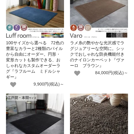
100サイズから選べる 72色の
ラメ糸の艶やかな光沢感でラ
豊富なカラーと2種類のパイル
グジュアリーな空間に。シッ
から自由にオーダー。円形・
クでおしゃれな防炎機能付き
変形カットも製作できる、お
のナイロンカーペット『ヴァ
しゃれなカスタムオーダーラ
ーロ ブラウン』
グ『ラフルーム ミドルシャ
84,000円(税込)～
ギー』
9,900円(税込)～