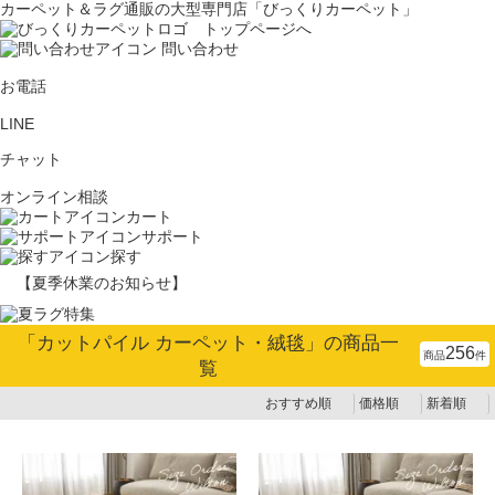
カーペット＆ラグ通販の大型専門店「びっくりカーペット」
問い合わせ
お電話
LINE
チャット
オンライン相談
カート
サポート
探す
【夏季休業のお知らせ】
「
カットパイル カーペット・絨毯
」の商品一
256
商品
件
覧
おすすめ順
価格順
新着順