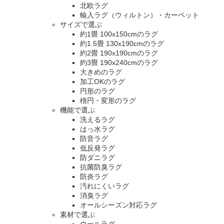
北欧ラグ
輸入ラグ（ウィルトン）・カーペット
サイズで選ぶ
約1畳 100x150cmのラグ
約1.5畳 130x190cmのラグ
約2畳 190x190cmのラグ
約3畳 190x240cmのラグ
大きめのラグ
加工OKのラグ
円形のラグ
楕円・変形のラグ
機能で選ぶ
洗えるラグ
はっ水ラグ
防音ラグ
低反発ラグ
防ダニラグ
抗菌防臭ラグ
防炎ラグ
汚れにくいラグ
消臭ラグ
オールシーズン対応ラグ
素材で選ぶ