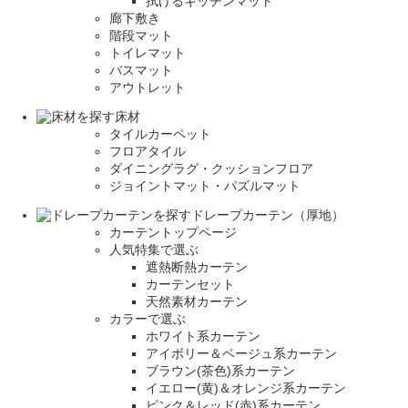
拭けるキッチンマット
廊下敷き
階段マット
トイレマット
バスマット
アウトレット
床材
タイルカーペット
フロアタイル
ダイニングラグ・クッションフロア
ジョイントマット・パズルマット
ドレープカーテン（厚地）
カーテントップページ
人気特集で選ぶ
遮熱断熱カーテン
カーテンセット
天然素材カーテン
カラーで選ぶ
ホワイト系カーテン
アイボリー＆ベージュ系カーテン
ブラウン(茶色)系カーテン
イエロー(黄)＆オレンジ系カーテン
ピンク＆レッド(赤)系カーテン