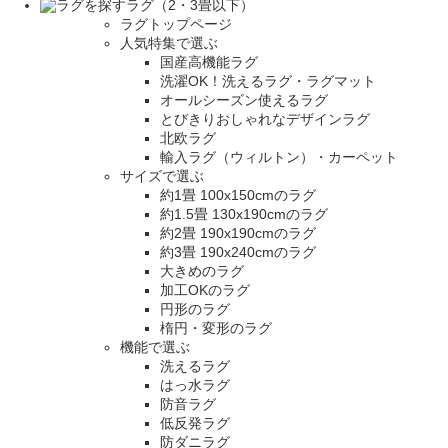
ラグ（2・3畳以下）
ラグトップページ
人気特集で選ぶ
国産高機能ラグ
洗濯OK！洗えるラグ・ラグマット
オールシーズン使えるラグ
とびきりおしゃれなデザインラグ
北欧ラグ
輸入ラグ（ウィルトン）・カーペット
サイズで選ぶ
約1畳 100x150cmのラグ
約1.5畳 130x190cmのラグ
約2畳 190x190cmのラグ
約3畳 190x240cmのラグ
大きめのラグ
加工OKのラグ
円形のラグ
楕円・変形のラグ
機能で選ぶ
洗えるラグ
はっ水ラグ
防音ラグ
低反発ラグ
防ダニラグ