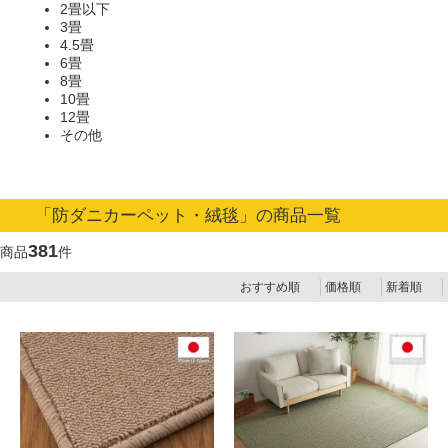
2畳以下
3畳
4.5畳
6畳
8畳
10畳
12畳
その他
「防ダニカーペット・絨毯」の商品一覧
381
商品
件
おすすめ順
価格順
新着順