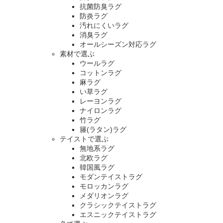
抗菌防臭ラグ
防炎ラグ
汚れにくいラグ
消臭ラグ
オールシーズン対応ラグ
素材で選ぶ
ウールラグ
コットンラグ
麻ラグ
い草ラグ
レーヨンラグ
ナイロンラグ
竹ラグ
籐(ラタン)ラグ
テイストで選ぶ
無地系ラグ
北欧ラグ
韓国風ラグ
モダンテイストラグ
モロッカンラグ
メダリオンラグ
クラシックテイストラグ
エスニックテイストラグ