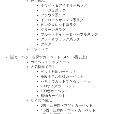
色で選ぶ
ホワイト＆アイボリー系ラグ
ベージュ系ラグ
ブラウン系ラグ
イエロー＆オレンジ系ラグ
ピンク＆レッド系ラグ
グリーン系ラグ
ブルー・ネイビー＆パープル系ラグ
グレー＆ブラック系ラグ
クリア
アウトレット
カーペット（4.5・6畳以上）
カーペットトップページ
人気特集で選ぶ
ペット対応カーペット
高級ホテル仕様カーペット
ハサミでカットできるカーペット
100サイズカーペット
100色カーペット
柄物カーペット
サイズで選ぶ
3畳（江戸間・本間）カーペット
4.5畳（江戸間・本間）カーペット