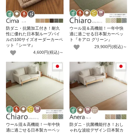
防ダニ・抗菌加工付き！耐久
ウール混＆高機能！一年中快
性に優れた日本製ループパイ
適に過ごせる日本製カーペッ
ルの100サイズオーダーカーペ
ト『キアロ グリーン』
ット『シーマ』
29,900円(税込)～
4,600円(税込)～
ウール混＆高機能！一年中快
防ダニ・抗菌機能付き！おし
適に過ごせる日本製カーペッ
ゃれな波紋デザイン日本製カ