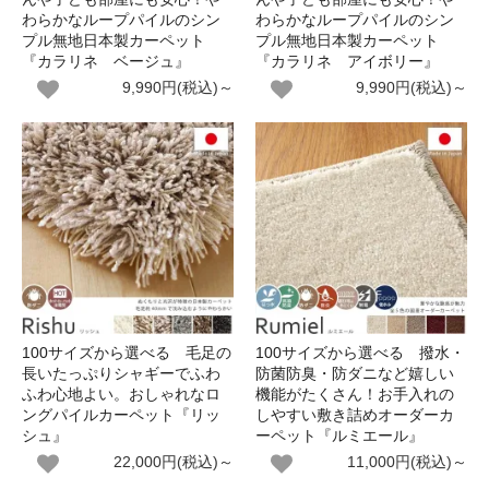
わらかなループパイルのシン
わらかなループパイルのシン
プル無地日本製カーペット
プル無地日本製カーペット
『カラリネ ベージュ』
『カラリネ アイボリー』
9,990円(税込)～
9,990円(税込)～
100サイズから選べる 毛足の
100サイズから選べる 撥水・
長いたっぷりシャギーでふわ
防菌防臭・防ダニなど嬉しい
ふわ心地よい。おしゃれなロ
機能がたくさん！お手入れの
ングパイルカーペット『リッ
しやすい敷き詰めオーダーカ
シュ』
ーペット『ルミエール』
22,000円(税込)～
11,000円(税込)～