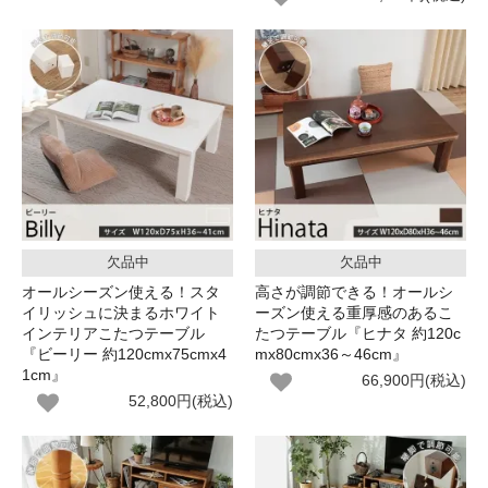
欠品中
欠品中
オールシーズン使える！スタ
高さが調節できる！オールシ
イリッシュに決まるホワイト
ーズン使える重厚感のあるこ
インテリアこたつテーブル
たつテーブル『ヒナタ 約120c
『ビーリー 約120cmx75cmx4
mx80cmx36～46cm』
1cm』
66,900円(税込)
52,800円(税込)