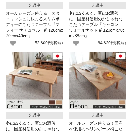
欠品中
欠品中
オールシーズン使える！スタ
冬はぬくぬく、夏はお洒落
イリッシュに決まるスリムボ
に！国産材使用のおしゃれな
ディーのこたつテーブル『マ
こたつテーブル『キャロン
フィー ナチュラル 約120cmx
ウォールナット 約120cmx70c
70cmx40cm』
mx38cm』
52,800円(税込)
94,820円(税込)
欠品中
欠品中
冬はぬくぬく、夏はお洒落
オールシーズン使える！国産
に！国産材使用のおしゃれな
材使用のヘリンボーン柄こた