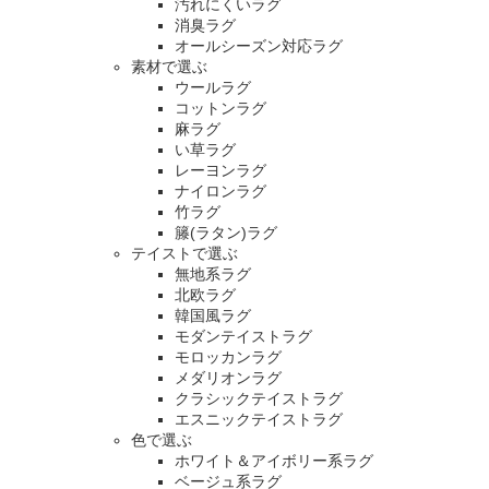
汚れにくいラグ
消臭ラグ
オールシーズン対応ラグ
素材で選ぶ
ウールラグ
コットンラグ
麻ラグ
い草ラグ
レーヨンラグ
ナイロンラグ
竹ラグ
籐(ラタン)ラグ
テイストで選ぶ
無地系ラグ
北欧ラグ
韓国風ラグ
モダンテイストラグ
モロッカンラグ
メダリオンラグ
クラシックテイストラグ
エスニックテイストラグ
色で選ぶ
ホワイト＆アイボリー系ラグ
ベージュ系ラグ