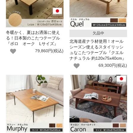
冬暖かく、夏はお洒落に使え
欠品中
る！日本製のこたつテーブル
北海道産ナラ材使用！オール
『ポロ オーク Lサイズ』
シーズン使えるスタイリッシ
79,860円(税込)
ュなこたつテーブル『クエル
ナチュラル 約120x75x40cm』
69,300円(税込)