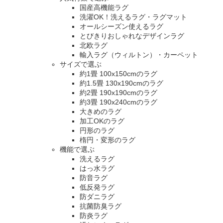
国産高機能ラグ
洗濯OK！洗えるラグ・ラグマット
オールシーズン使えるラグ
とびきりおしゃれなデザインラグ
北欧ラグ
輸入ラグ（ウィルトン）・カーペット
サイズで選ぶ
約1畳 100x150cmのラグ
約1.5畳 130x190cmのラグ
約2畳 190x190cmのラグ
約3畳 190x240cmのラグ
大きめのラグ
加工OKのラグ
円形のラグ
楕円・変形のラグ
機能で選ぶ
洗えるラグ
はっ水ラグ
防音ラグ
低反発ラグ
防ダニラグ
抗菌防臭ラグ
防炎ラグ