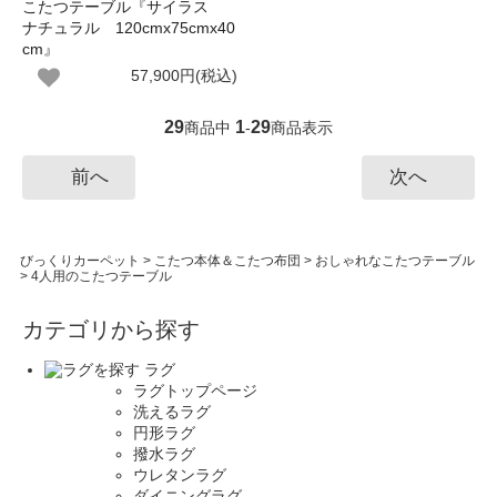
こたつテーブル『サイラス
ナチュラル 120cmx75cmx40
cm』
57,900円(税込)
29
1
29
商品中
-
商品表示
前へ
次へ
びっくりカーペット
>
こたつ本体＆こたつ布団
>
おしゃれなこたつテーブル
>
4人用のこたつテーブル
カテゴリから探す
ラグ
ラグトップページ
洗えるラグ
円形ラグ
撥水ラグ
ウレタンラグ
ダイニングラグ