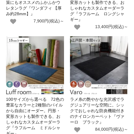
策にもオススメのふかふかウ
変形カットも製作できる、お
レタンラグ『ワンダフィ 【厚
しゃれなカスタムオーダーラ
み約28mm】』
グ『ラフルーム ロングシャ
ギー』
7,900円(税込)～
13,400円(税込)～
100サイズから選べる 72色の
ラメ糸の艶やかな光沢感でラ
豊富なカラーと2種類のパイル
グジュアリーな空間に。シッ
から自由にオーダー。円形・
クでおしゃれな防炎機能付き
変形カットも製作できる、お
のナイロンカーペット『ヴァ
しゃれなカスタムオーダーラ
ーロ ブラック』
グ『ラフルーム ミドルシャ
84,000円(税込)～
ギー』