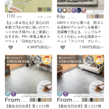
【はっ水＆洗える】安心の日
100サイズから選べる 防ダニ
本製で汚れや水に強いのでペ
＆花粉やアレルゲンを吸着！
ットやお子様のいるご家庭に
洗濯機で洗える、シンプルテ
おすすめ。PPい草風上敷きカ
イストのおしゃれな国産カー
ーペット『日向(ひなた)』
ペット『フィーロ グレー』
4,980円(税込)～
7,000円(税込)～
【最短当日出荷】置くだけ簡
【最短当日出荷】置くだけ簡