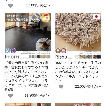
9,900円(税込)～
【最短当日出荷】置くだけ簡
100サイズから選べる 毛足の
単、賃貸にもおすすめ！本物
長いたっぷりシャギーでふわ
みたいな質感とおしゃれなカ
ふわ心地よい。おしゃれなロ
ラーが人気のすべり止め付き
ングパイルカーペット『リッ
フロアタイル『フロム ブラ
シュ』
ックマーブル』 約2畳/約3畳/
22,000円(税込)～
約6畳
11,900円(税込)～