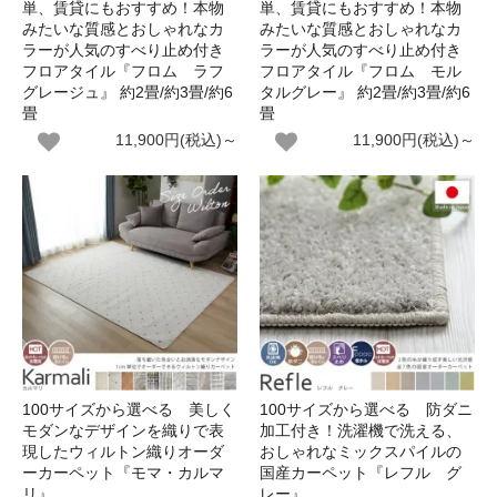
単、賃貸にもおすすめ！本物
単、賃貸にもおすすめ！本物
みたいな質感とおしゃれなカ
みたいな質感とおしゃれなカ
ラーが人気のすべり止め付き
ラーが人気のすべり止め付き
フロアタイル『フロム ラフ
フロアタイル『フロム モル
グレージュ』 約2畳/約3畳/約6
タルグレー』 約2畳/約3畳/約6
畳
畳
11,900円(税込)～
11,900円(税込)～
100サイズから選べる 美しく
100サイズから選べる 防ダニ
モダンなデザインを織りで表
加工付き！洗濯機で洗える、
現したウィルトン織りオーダ
おしゃれなミックスパイルの
ーカーペット『モマ・カルマ
国産カーペット『レフル グ
リ』
レー』