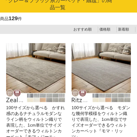
「グレー＆ブラック系カーペット・絨毯」の商
品一覧
129
商品
件
おすすめ順
価格順
新着順
100サイズから選べる かすれ
100サイズから選べる モダン
感のあるナチュラルモダンな
な幾何学模様をウィルトン織
ライン柄をウィルトン織りで
りで表現した、1cm単位でサ
表現した、1cm単位でサイズ
イズオーダーできるウィルト
オーダーできるウィルトンカ
ンカーペット『モマ・リッ
ーペット『モマ・ジール』
ツ』