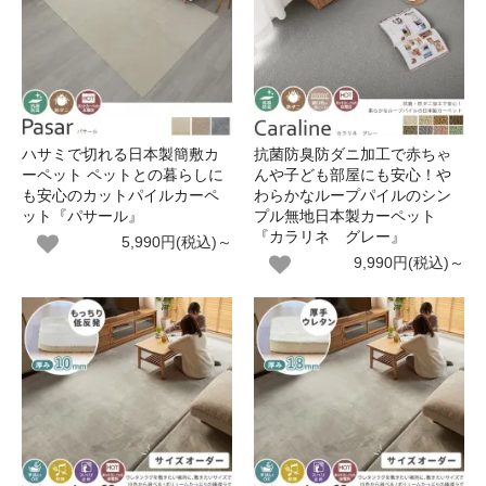
ハサミで切れる日本製簡敷カ
抗菌防臭防ダニ加工で赤ちゃ
ーペット ペットとの暮らしに
んや子ども部屋にも安心！や
も安心のカットパイルカーペ
わらかなループパイルのシン
ット『パサール』
プル無地日本製カーペット
『カラリネ グレー』
5,990円(税込)～
9,990円(税込)～