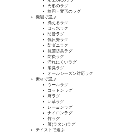
円形のラグ
楕円・変形のラグ
機能で選ぶ
洗えるラグ
はっ水ラグ
防音ラグ
低反発ラグ
防ダニラグ
抗菌防臭ラグ
防炎ラグ
汚れにくいラグ
消臭ラグ
オールシーズン対応ラグ
素材で選ぶ
ウールラグ
コットンラグ
麻ラグ
い草ラグ
レーヨンラグ
ナイロンラグ
竹ラグ
籐(ラタン)ラグ
テイストで選ぶ