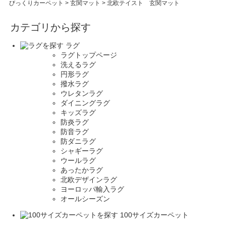
びっくりカーペット
>
玄関マット
>
北欧テイスト 玄関マット
カテゴリから探す
ラグ
ラグトップページ
洗えるラグ
円形ラグ
撥水ラグ
ウレタンラグ
ダイニングラグ
キッズラグ
防炎ラグ
防音ラグ
防ダニラグ
シャギーラグ
ウールラグ
あったかラグ
北欧デザインラグ
ヨーロッパ輸入ラグ
オールシーズン
100サイズカーペット