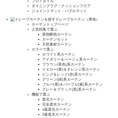
フロアタイル
ダイニングラグ・クッションフロア
ジョイントマット・パズルマット
ドレープカーテン（厚地）
カーテントップページ
人気特集で選ぶ
遮熱断熱カーテン
カーテンセット
天然素材カーテン
カラーで選ぶ
ホワイト系カーテン
アイボリー＆ベージュ系カーテン
ブラウン(茶色)系カーテン
イエロー(黄)＆オレンジ系カーテン
ピンク＆レッド(赤)系カーテン
グリーン(緑)系カーテン
ブルー(青)＆パープル(紫)系カーテン
グレー＆ブラック(黒)系カーテン
機能で選ぶ
遮光カーテン
完全遮光カーテン
1級遮光カーテン
2級遮光カーテン