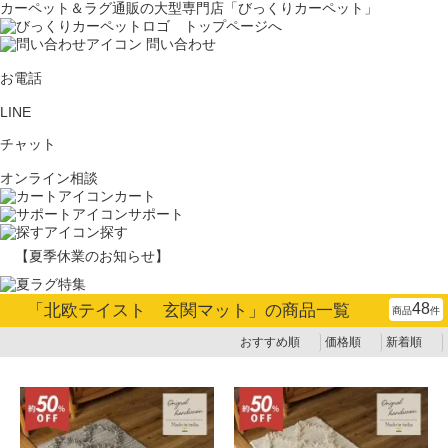
カーペット＆ラグ通販の大型専門店「びっくりカーペット」
問い合わせ
お電話
LINE
チャット
オンライン相談
カート
サポート
探す
【夏季休業のお知らせ】
48
「
北欧テイスト 玄関マット
」の商品一覧
商品
件
おすすめ順
価格順
新着順