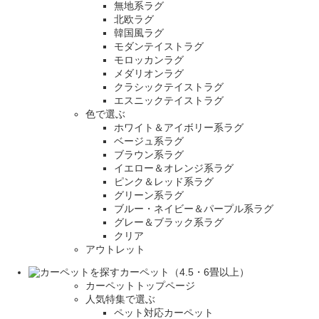
無地系ラグ
北欧ラグ
韓国風ラグ
モダンテイストラグ
モロッカンラグ
メダリオンラグ
クラシックテイストラグ
エスニックテイストラグ
色で選ぶ
ホワイト＆アイボリー系ラグ
ベージュ系ラグ
ブラウン系ラグ
イエロー＆オレンジ系ラグ
ピンク＆レッド系ラグ
グリーン系ラグ
ブルー・ネイビー＆パープル系ラグ
グレー＆ブラック系ラグ
クリア
アウトレット
カーペット（4.5・6畳以上）
カーペットトップページ
人気特集で選ぶ
ペット対応カーペット