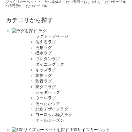
びっくりカーペット
>
こたつ本体＆こたつ布団
>
おしゃれなこたつテーブル
>
楕円形のこたつテーブル
カテゴリから探す
ラグ
ラグトップページ
洗えるラグ
円形ラグ
撥水ラグ
ウレタンラグ
ダイニングラグ
キッズラグ
防炎ラグ
防音ラグ
防ダニラグ
シャギーラグ
ウールラグ
あったかラグ
北欧デザインラグ
ヨーロッパ輸入ラグ
オールシーズン
100サイズカーペット