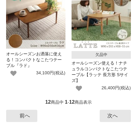
オールシーズンお洒落に使え
欠品中
る！コンパクトなこたつテー
オールシーズン使える！ナチ
ブル『ラド』
ュラルコンパクトなこたつテ
34,100円(税込)
ーブル【ラッテ 長方形 Sサイ
ズ】
26,400円(税込)
12
1
12
商品中
-
商品表示
前へ
次へ