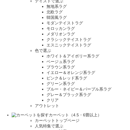
テイストで選ぶ
無地系ラグ
北欧ラグ
韓国風ラグ
モダンテイストラグ
モロッカンラグ
メダリオンラグ
クラシックテイストラグ
エスニックテイストラグ
色で選ぶ
ホワイト＆アイボリー系ラグ
ベージュ系ラグ
ブラウン系ラグ
イエロー＆オレンジ系ラグ
ピンク＆レッド系ラグ
グリーン系ラグ
ブルー・ネイビー＆パープル系ラグ
グレー＆ブラック系ラグ
クリア
アウトレット
カーペット（4.5・6畳以上）
カーペットトップページ
人気特集で選ぶ