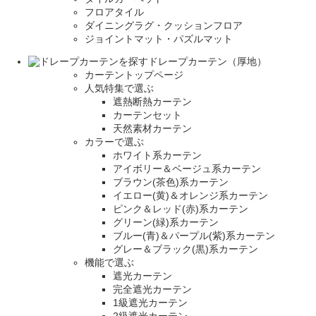
フロアタイル
ダイニングラグ・クッションフロア
ジョイントマット・パズルマット
ドレープカーテン（厚地）
カーテントップページ
人気特集で選ぶ
遮熱断熱カーテン
カーテンセット
天然素材カーテン
カラーで選ぶ
ホワイト系カーテン
アイボリー＆ベージュ系カーテン
ブラウン(茶色)系カーテン
イエロー(黄)＆オレンジ系カーテン
ピンク＆レッド(赤)系カーテン
グリーン(緑)系カーテン
ブルー(青)＆パープル(紫)系カーテン
グレー＆ブラック(黒)系カーテン
機能で選ぶ
遮光カーテン
完全遮光カーテン
1級遮光カーテン
2級遮光カーテン