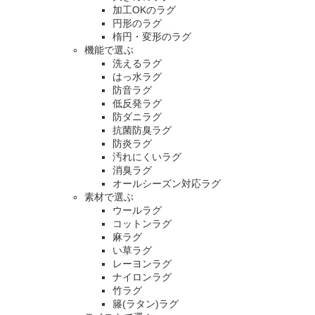
加工OKのラグ
円形のラグ
楕円・変形のラグ
機能で選ぶ
洗えるラグ
はっ水ラグ
防音ラグ
低反発ラグ
防ダニラグ
抗菌防臭ラグ
防炎ラグ
汚れにくいラグ
消臭ラグ
オールシーズン対応ラグ
素材で選ぶ
ウールラグ
コットンラグ
麻ラグ
い草ラグ
レーヨンラグ
ナイロンラグ
竹ラグ
籐(ラタン)ラグ