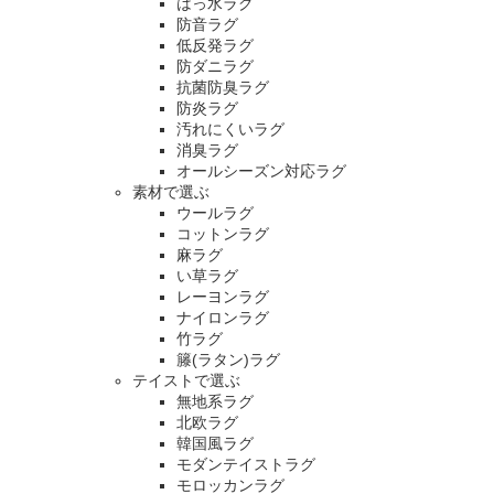
はっ水ラグ
防音ラグ
低反発ラグ
防ダニラグ
抗菌防臭ラグ
防炎ラグ
汚れにくいラグ
消臭ラグ
オールシーズン対応ラグ
素材で選ぶ
ウールラグ
コットンラグ
麻ラグ
い草ラグ
レーヨンラグ
ナイロンラグ
竹ラグ
籐(ラタン)ラグ
テイストで選ぶ
無地系ラグ
北欧ラグ
韓国風ラグ
モダンテイストラグ
モロッカンラグ