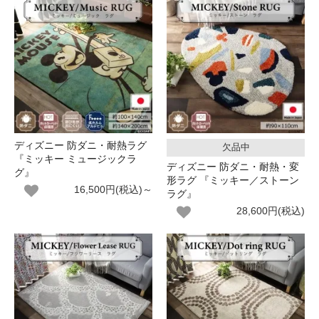
ディズニー 防ダニ・耐熱ラグ
欠品中
『ミッキー ミュージックラ
ディズニー 防ダニ・耐熱・変
グ』
形ラグ 『ミッキー／ストーン
16,500円(税込)～
ラグ』
28,600円(税込)