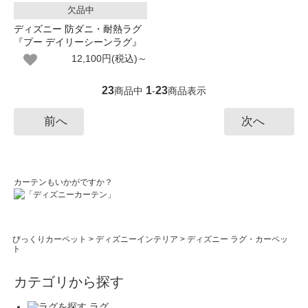
欠品中
ディズニー 防ダニ・耐熱ラグ
『プー デイリーシーンラグ』
12,100円(税込)～
23
1
23
商品中
-
商品表示
前へ
次へ
カーテンもいかがですか？
びっくりカーペット
>
ディズニーインテリア
>
ディズニー ラグ・カーペッ
ト
カテゴリから探す
ラグ