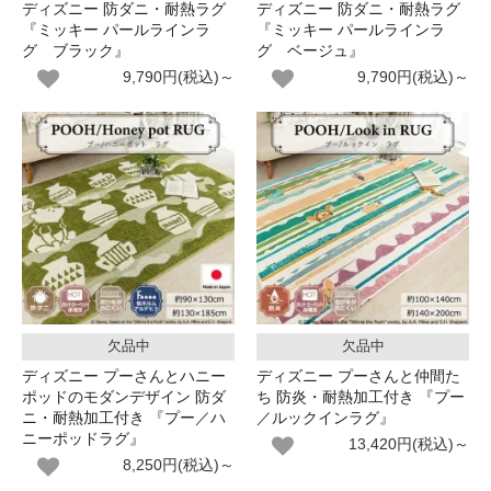
ディズニー 防ダニ・耐熱ラグ
ディズニー 防ダニ・耐熱ラグ
『ミッキー パールラインラ
『ミッキー パールラインラ
グ ブラック』
グ ベージュ』
9,790円(税込)～
9,790円(税込)～
欠品中
欠品中
ディズニー プーさんとハニー
ディズニー プーさんと仲間た
ポッドのモダンデザイン 防ダ
ち 防炎・耐熱加工付き 『プー
ニ・耐熱加工付き 『プー／ハ
／ルックインラグ』
ニーポッドラグ』
13,420円(税込)～
8,250円(税込)～