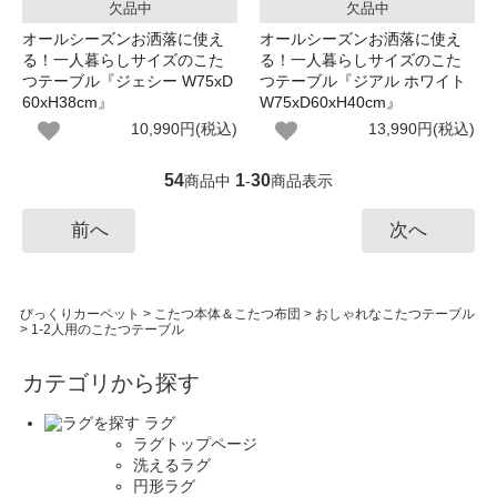
欠品中
欠品中
オールシーズンお洒落に使え
オールシーズンお洒落に使え
る！一人暮らしサイズのこた
る！一人暮らしサイズのこた
つテーブル『ジェシー W75xD
つテーブル『ジアル ホワイト
60xH38cm』
W75xD60xH40cm』
10,990円(税込)
13,990円(税込)
54
1
30
商品中
-
商品表示
前へ
次へ
びっくりカーペット
>
こたつ本体＆こたつ布団
>
おしゃれなこたつテーブル
>
1-2人用のこたつテーブル
カテゴリから探す
ラグ
ラグトップページ
洗えるラグ
円形ラグ