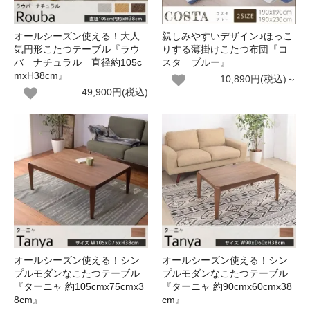
オールシーズン使える！大人
親しみやすいデザイン♪ほっこ
気円形こたつテーブル『ラウ
りする薄掛けこたつ布団『コ
バ ナチュラル 直径約105c
スタ ブルー』
mxH38cm』
10,890円(税込)～
49,900円(税込)
オールシーズン使える！シン
オールシーズン使える！シン
プルモダンなこたつテーブル
プルモダンなこたつテーブル
『ターニャ 約105cmx75cmx3
『ターニャ 約90cmx60cmx38
8cm』
cm』