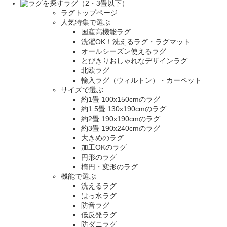
ラグ（2・3畳以下）
ラグトップページ
人気特集で選ぶ
国産高機能ラグ
洗濯OK！洗えるラグ・ラグマット
オールシーズン使えるラグ
とびきりおしゃれなデザインラグ
北欧ラグ
輸入ラグ（ウィルトン）・カーペット
サイズで選ぶ
約1畳 100x150cmのラグ
約1.5畳 130x190cmのラグ
約2畳 190x190cmのラグ
約3畳 190x240cmのラグ
大きめのラグ
加工OKのラグ
円形のラグ
楕円・変形のラグ
機能で選ぶ
洗えるラグ
はっ水ラグ
防音ラグ
低反発ラグ
防ダニラグ