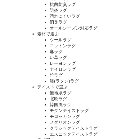
抗菌防臭ラグ
防炎ラグ
汚れにくいラグ
消臭ラグ
オールシーズン対応ラグ
素材で選ぶ
ウールラグ
コットンラグ
麻ラグ
い草ラグ
レーヨンラグ
ナイロンラグ
竹ラグ
籐(ラタン)ラグ
テイストで選ぶ
無地系ラグ
北欧ラグ
韓国風ラグ
モダンテイストラグ
モロッカンラグ
メダリオンラグ
クラシックテイストラグ
エスニックテイストラグ