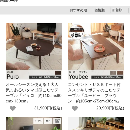
商品
件
おすすめ順
価格順
新着順
オールシーズン使える！大人
コンセント・ＵＳＢポート付
気まあるいタマゴ型こたつテ
きスッキリボディのこたつテ
ーブル『ピュロ 約110cmx80
ーブル『ユービー ブラウ
cmxH39cm』
ン 約105cmx75cmx38cm』
31,900円(税込)
29,900円(税込)