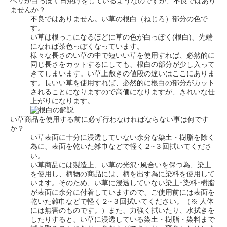
ヘリが白っぽく日焼けをしているようなのですが、不良ではあり
ませんか？
不良ではありません。い草の根白（ねじろ）部分の色で
す。
い草は根っこになるほどに草の色が白っぽく(根白)、先端
になれば茶色っぽくなっています。
様々な長さのい草の中で短いい草を使用すれば、必然的に
同じ長さをカットするにしても、根白の部分が少し入って
きてしまいます。
い草上敷きの値段の違いはここにありま
す。
長いい草を使用すれば、必然的に根白の部分がカット
されることになりますので高価になりますが、きれいな仕
上がりになります。
い草商品を使用する前に必ず行わなければならない事は何です
か？
い草表面に十分に浸透していない余分な染土・樹脂を除く
為に、表面を乾いた雑巾などで軽く２~３回拭いてくださ
い。
い草商品には製造上、い草の光沢･風合いを保つ為、染土
を使用し、柄物の商品には、柄を出す為に染料を使用して
います。そのため、い草に浸透していない染土･染料･樹脂
が表面に余分に付着していますので、ご使用前には表面を
乾いた雑巾などで軽く２~３回拭いてください。（※ 人体
には無害のものです。）また、力強く拭いたり、水拭きを
したりすると、い草に浸透している染土・樹脂・染料まで