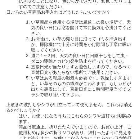
拭き取ることになり、色むらができたり、変色したりしま
すのでご注意ください。
日ごろのい草商品お手入れはどうしたらいいですか？
い草商品を使用する場所は風通しの良い場所で、天
気の良い日には窓を開けて常に換気を心掛けてくだ
さい。
お掃除は、い草の織り目に沿ってゴミを掃き出す
か、掃除機にて十分に時間をかけ隙間も丁寧に吸い
取ってください。
週に１~２回、天気の良い日に日陰干しをして虫・
ダニの駆除とカビの発生防止を行ってください。
直接日光が当たりますと退色しますので、なるべく
直射日光があたらない場所でご使用ください。
い草はある程度の湿気も必要です。乾燥しすぎます
と、い草そのものの繊維がこわれます。もしカビが
出たら裏表にして、直射日光に１時間程度当ててブ
ラシで取り除いて下さい。
上敷きの波打ちやシワが目立っていて使えません。これらは消え
るのでしょうか？
はい、お使いになるうちにこれらのシワや波打ちは馴染み
ます。
商品は流通上、折りたたんでいますので、お買い上げ・ご
使用初めは多少の折りジワがあり、波打ったように見える
ことがあります。お使いになるうちにこれらのシワや波打