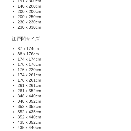
191ｘ300cm
140ｘ200cm
200ｘ200cm
200ｘ250cm
230ｘ230cm
230ｘ330cm
江戸間サイズ
87ｘ174cm
88ｘ176cm
174ｘ174cm
176ｘ176cm
176ｘ220cm
174ｘ261cm
176ｘ261cm
261ｘ261cm
261ｘ352cm
348ｘ440cm
348ｘ352cm
352ｘ352cm
352ｘ435cm
352ｘ440cm
435ｘ352cm
435ｘ440cm