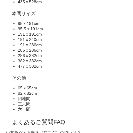
435ｘ528cm
本間サイズ
95ｘ191cm
95.5ｘ191cm
191ｘ191cm
191ｘ240cm
191ｘ286cm
286ｘ286cm
286ｘ382cm
382ｘ382cm
477ｘ382cm
その他
65ｘ65cm
82ｘ82cm
団地間
三六間
六一間
よくあるご質問
FAQ
い草ラグと上敷き（花ござ）の違いは？