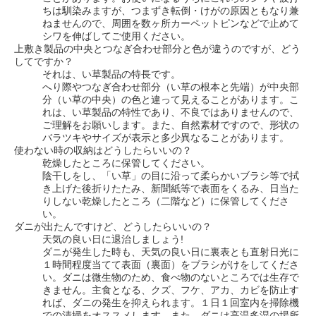
ちは馴染みますが、つまずき転倒・けがの原因ともなり兼
ねませんので、周囲を数ヶ所カーペットピンなどで止めて
シワを伸ばしてご使用ください。
上敷き製品の中央とつなぎ合わせ部分と色が違うのですが、どう
してですか？
それは、い草製品の特長です。
へり際やつなぎ合わせ部分（い草の根本と先端）が中央部
分（い草の中央）の色と違って見えることがあります。こ
れは、い草製品の特性であり、不良ではありませんので、
ご理解をお願いします。また、自然素材ですので、形状の
バラツキやサイズが表示と多少異なることがあります。
使わない時の収納はどうしたらいいの？
乾燥したところに保管してください。
陰干しをし、「い草」の目に沿って柔らかいブラシ等で拭
き上げた後折りたたみ、新聞紙等で表面をくるみ、日当た
りしない乾燥したところ（二階など）に保管してくださ
い。
ダニが出たんですけど、どうしたらいいの？
天気の良い日に退治しましょう!
ダニが発生した時も、天気の良い日に裏表とも直射日光に
１時間程度当てて表面（裏面）をブラシがけをしてくださ
い。ダニは微生物のため、食べ物のないところでは生存で
きません。主食となる、クズ、フケ、アカ、カビを防止す
れば、ダニの発生を抑えられます。１日１回室内を掃除機
での清掃をオススメします。また、ダニは高温多湿の場所