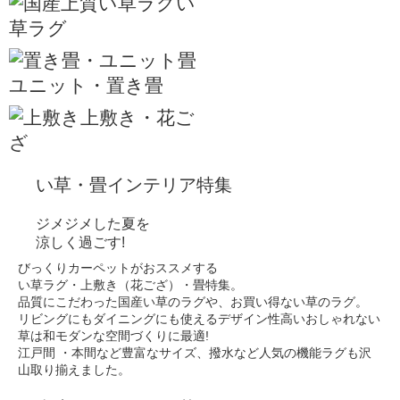
い
草ラグ
ユニット・置き畳
上敷き・花ご
ざ
い草・畳インテリア特集
ジメジメした夏を
涼しく過ごす!
びっくりカーペットがおススメする
い草ラグ・上敷き（花ござ）・畳特集。
品質にこだわった国産い草のラグや、お買い得ない草のラグ。
リビングにもダイニングにも使えるデザイン性高いおしゃれない
草は和モダンな空間づくりに最適!
江戸間 ・本間など豊富なサイズ、撥水など人気の機能ラグも沢
山取り揃えました。