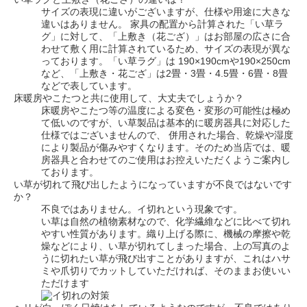
サイズの表現に違いがございますが、
仕様や用途に大きな
違いはありません。
家具の配置から計算された「い草ラ
グ」に対して、「上敷き（花ござ）」はお部屋の広さに合
わせて敷く用に計算されているため、サイズの表現が異な
っております。「い草ラグ」は 190×190cmや190×250cm
など、「上敷き・花ござ」は2畳・3畳・4.5畳・6畳・8畳
などで表しています。
床暖房やこたつと共に使用して、大丈夫でしょうか？
床暖房やこたつ等の温度による変色・変形の可能性は極め
て低いのですが、い草製品は基本的に暖房器具に対応した
仕様ではございませんので、 併用された場合、乾燥や湿度
により製品が傷みやすくなります。そのため当店では、
暖
房器具と合わせてのご使用はお控えいただくよう
ご案内し
ております。
い草が切れて飛び出したようになっていますが不良ではないです
か？
不良ではありません。イ切れという現象です。
い草は自然の植物素材なので、化学繊維などに比べて切れ
やすい性質があります。織り上げる際に、機械の摩擦や乾
燥などにより、い草が切れてしまった場合、上の写真のよ
うに切れたい草が飛び出すことがありますが、これは
ハサ
ミや爪切りでカットしていただければ、そのままお使いい
ただけます