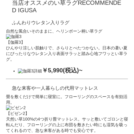
当店オススメのい草ラグ
RECOMMENDE
D IGUSA
ふんわり
ウレタン
入りラグ
自然な風合いそのままに、ヘリンボーン柄い草ラグ
【伽羅3】
ひんやり涼しい肌触りで、さらりとべたつかない。日本の暑い夏
にぴったりなウレタン入り表面サラッと踏み心地フワッとい草ラ
グ。
￥5,990(税込)~
急な来客や
一人暮らしの
代用マットレス
畳を敷くだけで簡単に寝室に。フローリングのスペースを有効活
用。
【ビゼン2】
天然い草100%の4つ折り畳マットレス。サッと敷いてゴロンと寝
転んだり、フローリングの上に布団を敷きたい時にも湿気を吸っ
てくれるので、急な来客がある時でも安心です。