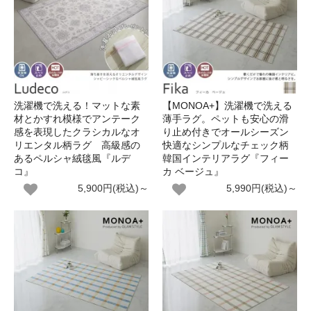
洗濯機で洗える！マットな素
【MONOA+】洗濯機で洗える
材とかすれ模様でアンテーク
薄手ラグ。ペットも安心の滑
感を表現したクラシカルなオ
り止め付きでオールシーズン
リエンタル柄ラグ 高級感の
快適なシンプルなチェック柄
あるペルシャ絨毯風『ルデ
韓国インテリアラグ『フィー
コ』
カ ベージュ』
5,900円(税込)～
5,990円(税込)～