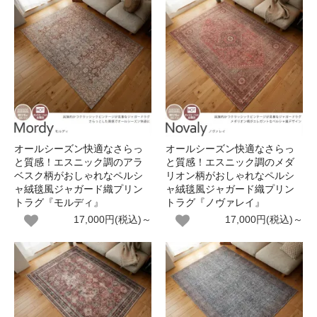
オールシーズン快適なさらっ
オールシーズン快適なさらっ
と質感！エスニック調のアラ
と質感！エスニック調のメダ
ベスク柄がおしゃれなペルシ
リオン柄がおしゃれなペルシ
ャ絨毯風ジャガード織プリン
ャ絨毯風ジャガード織プリン
トラグ『モルディ』
トラグ『ノヴァレイ』
17,000円(税込)～
17,000円(税込)～