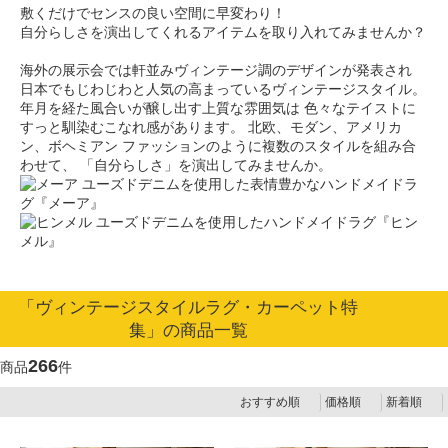
敷くだけでセンスの良い空間に早変わり！
自分らしさを演出してくれるアイテムを取り入れてみませんか？
海外の展示会では軒並みヴィンテージ調のデザインが発表され
日本でもじわじわと人気の高まっているヴィンテージスタイル。
年月を経た風合いが醸し出す上質な雰囲気は
色々なテイストに
すっと馴染むこなれ感があります。
北欧、モダン、アメリカ
ン、ボヘミアン
ファッションのように複数のスタイルを組み合
わせて、
「自分らしさ」を演出してみませんか。
ユーズドデニムを使用した表情豊かなハンドメイドラ
グ『メーア』
ユーズドデニムを使用したハンドメイドラグ『ヒン
メル』
「ヴィンテージスタイルラグ・カーペット特
集」の商品一覧
266
商品
件
おすすめ順
価格順
新着順