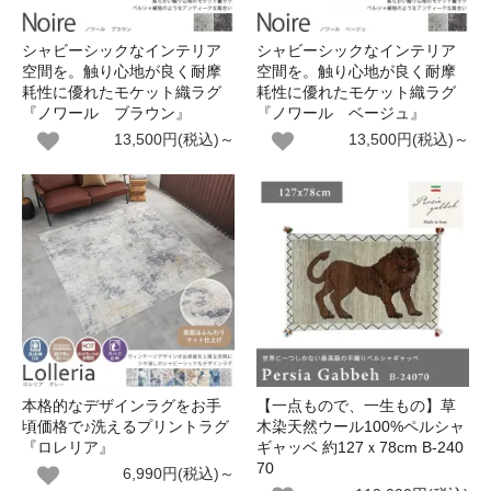
シャビーシックなインテリア
シャビーシックなインテリア
空間を。触り心地が良く耐摩
空間を。触り心地が良く耐摩
耗性に優れたモケット織ラグ
耗性に優れたモケット織ラグ
『ノワール ブラウン』
『ノワール ベージュ』
13,500円(税込)～
13,500円(税込)～
本格的なデザインラグをお手
【一点もので、一生もの】草
頃価格で♪洗えるプリントラグ
木染天然ウール100%ペルシャ
『ロレリア』
ギャッベ 約127ｘ78cm B-240
70
6,990円(税込)～