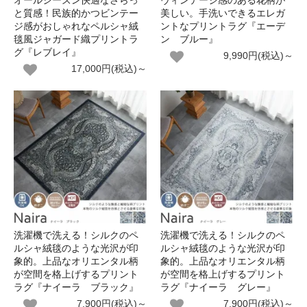
オールシーズン快適なさらっ
ヴィンテージ感のある花柄が
と質感！民族的かつビンテー
美しい。手洗いできるエレガ
ジ感がおしゃれなペルシャ絨
ントなプリントラグ『エーデ
毯風ジャガード織プリントラ
ン ブルー』
グ『レブレイ』
9,990円(税込)～
17,000円(税込)～
洗濯機で洗える！シルクのペ
洗濯機で洗える！シルクのペ
ルシャ絨毯のような光沢が印
ルシャ絨毯のような光沢が印
象的。上品なオリエンタル柄
象的。上品なオリエンタル柄
が空間を格上げするプリント
が空間を格上げするプリント
ラグ『ナイーラ ブラック』
ラグ『ナイーラ グレー』
7,900円(税込)～
7,900円(税込)～