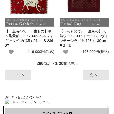
【一点もので、一生もの】草
【一点もので、一生もの】天
木染天然ウール100%ペルシャ
然ウール100%トライバルヴィ
ギャッベ 約135ｘ91cm B-236
ンテージラグ 約193ｘ130cm
27
E-3116
119,000円(税込)
198,000円(税込)
266
1
30
商品中
-
商品表示
前へ
次へ
カーテンもいかがですか？
ラグ・ラグマット