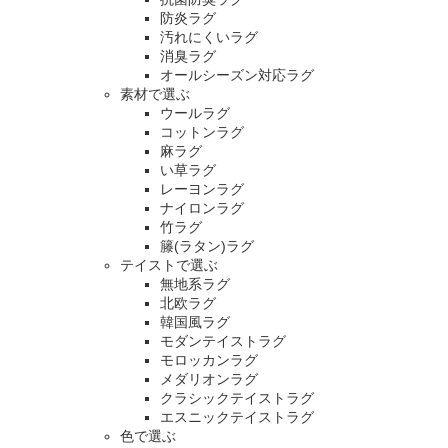
防炎ラグ
汚れにくいラグ
消臭ラグ
オールシーズン対応ラグ
素材で選ぶ
ウールラグ
コットンラグ
麻ラグ
い草ラグ
レーヨンラグ
ナイロンラグ
竹ラグ
籐(ラタン)ラグ
テイストで選ぶ
無地系ラグ
北欧ラグ
韓国風ラグ
モダンテイストラグ
モロッカンラグ
メダリオンラグ
クラシックテイストラグ
エスニックテイストラグ
色で選ぶ