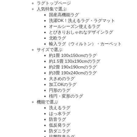
ラグトップページ
人気特集で選ぶ
国産高機能ラグ
洗濯OK！洗えるラグ・ラグマット
オールシーズン使えるラグ
とびきりおしゃれなデザインラグ
北欧ラグ
輸入ラグ（ウィルトン）・カーペット
サイズで選ぶ
約1畳 100x150cmのラグ
約1.5畳 130x190cmのラグ
約2畳 190x190cmのラグ
約3畳 190x240cmのラグ
大きめのラグ
加工OKのラグ
円形のラグ
楕円・変形のラグ
機能で選ぶ
洗えるラグ
はっ水ラグ
防音ラグ
低反発ラグ
防ダニラグ
抗菌防臭ラグ