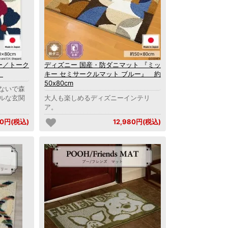
ー／トーク
ディズニー 国産・防ダニマット 『ミッ
』
キー セミサークルマット ブルー』 約
50x80cm
ないで森
ルな玄関
大人も楽しめるディズニーインテリ
ア。
80円(税込)
12,980円(税込)