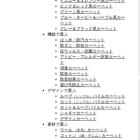
イエロー＆オレンジー系カーペット
ピンク＆レッド系カーペット
グリーン系カーペット
ブルー・ネービー＆パープル系カー
ペット
グレー＆ブラック系カーペット
機能で選ぶ
はっ水・防汚カーペット
防ダニ・防虫カーペット
抗ウィルス・抗菌カーペット
アトピー・アレルギー対策カーペッ
ト
消臭カーペット
防炎カーペット
防音効果カーペット
遊び毛防止カーペット
デザインで選ぶ
ループ
パイルカーペット
（シンプル）
カット
パイルカーペット
（シンプル）
カット＆ループパイルカーペット
シャギーカーペット
デザインカーペット
素材で選ぶ
ウール
カーペット
（羊毛）
コットン
カーペット
（綿・デニム）