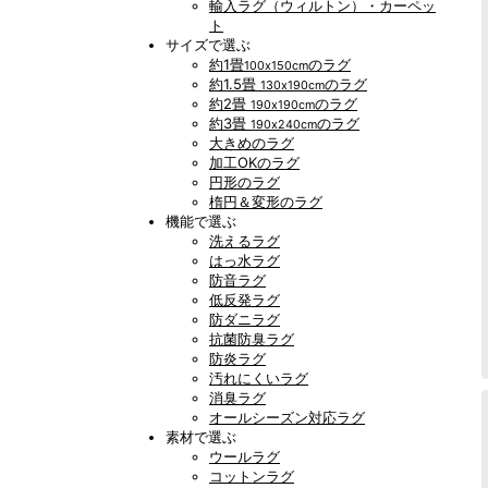
輸入ラグ（ウィルトン）・カーペッ
ト
サイズで選ぶ
約1畳
のラグ
100x150cm
約1.5畳
のラグ
130x190cm
約2畳
のラグ
190x190cm
約3畳
のラグ
190x240cm
大きめのラグ
加工OKのラグ
円形のラグ
楕円＆変形のラグ
機能で選ぶ
洗えるラグ
はっ水ラグ
防音ラグ
低反発ラグ
防ダニラグ
抗菌防臭ラグ
防炎ラグ
汚れにくいラグ
消臭ラグ
オールシーズン対応ラグ
素材で選ぶ
ウールラグ
コットンラグ