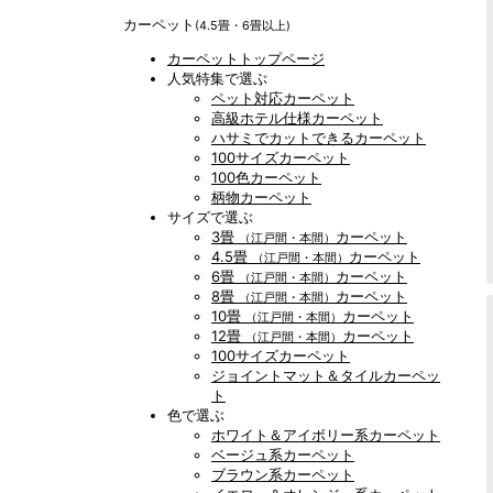
カーペット
(4.5畳・6畳以上)
カーペットトップページ
人気特集で選ぶ
ペット対応カーペット
高級ホテル仕様カーペット
ハサミでカットできるカーペット
100サイズカーペット
100色カーペット
柄物カーペット
サイズで選ぶ
3畳
カーペット
（江戸間・本間）
4.5畳
カーペット
（江戸間・本間）
6畳
カーペット
（江戸間・本間）
8畳
カーペット
（江戸間・本間）
10畳
カーペット
（江戸間・本間）
12畳
カーペット
（江戸間・本間）
100サイズカーペット
ジョイントマット＆タイルカーペッ
ト
色で選ぶ
ホワイト＆アイボリー系カーペット
ベージュ系カーペット
ブラウン系カーペット