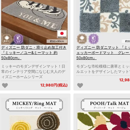
ディズニー 防ダニ・滑り止め加工付き
ディズニー 防ダニマット 『ミ
『ミッキー／ユー&ミーマット 約
ェッカーボードマット グレー
50x80cm』
50x80cm』
ミッキーのモダンデザインマット！日
モダンな市松模様に唐草とミッ
常のインテリア空間になじむ大人のデ
ルエットをデザインしたマット
ィズニーホームシリーズ
12,9
12,980円(税込)