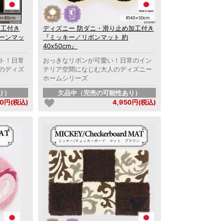
加工付き
ディズニー 防ダニ・滑り止め加工付き
ーンマッ
『ミッキー／リボンマット 約
40x50cm』
ト！日常
おっきなリボンが可愛い！日常のイン
のディズ
テリア空間になじむ大人のディズニー
ホームシリーズ
り）
欠品中（完売の可能性あり）
70円(税込)
4,950円(税込)