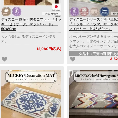
ディズニー 国産・防ダニマット 『ミッ
ディズニーシリーズ！滑り止め
キー セミサークルマット/レッド』
『ミッキー／ミツマルサーク
50x80cm
アイボリー 約45x60cm』
大人も楽しめるディズニーインテリ
オールシーズン使えるミッキー
ア。
ンマット。日常のインテリア空
む大人のディズニーホームシリ
12,980円(税込)
欠品中（完売の可能性あ
3,5