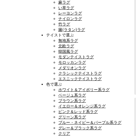
麻ラグ
い草ラグ
レーヨンラグ
ナイロンラグ
竹ラグ
籐(ラタン)ラグ
テイストで選ぶ
無地系ラグ
北欧ラグ
韓国風ラグ
モダンテイストラグ
モロッカンラグ
メダリオンラグ
クラシックテイストラグ
エスニックテイストラグ
色で選ぶ
ホワイト＆アイボリー系ラグ
ベージュ系ラグ
ブラウン系ラグ
イエロー＆オレンジ系ラグ
ピンク＆レッド系ラグ
グリーン系ラグ
ブルー・ネイビー＆パープル系ラグ
グレー＆ブラック系ラグ
クリア