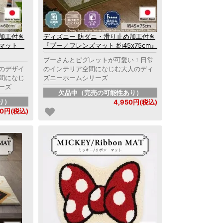
加工付き
ディズニー 防ダニ・滑り止め加工付き
ルマット
『プー／フレンズマット 約45x75cm』
プーさんとピグレットが可愛い！日常
のデザイ
のインテリア空間になじむ大人のディ
間になじ
ズニーホームシリーズ
ーズ
欠品中（完売の可能性あり）
り）
4,950円(税込)
20円(税込)