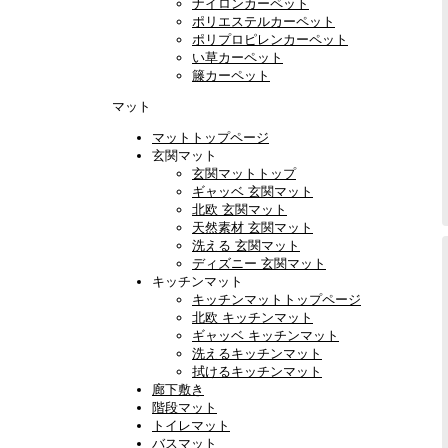
ナイロンカーペット
ポリエステルカーペット
ポリプロピレンカーペット
い草カーペット
籐カーペット
マット
マットトップページ
玄関マット
玄関マットトップ
ギャッベ 玄関マット
北欧 玄関マット
天然素材 玄関マット
洗える 玄関マット
ディズニー 玄関マット
キッチンマット
キッチンマットトップページ
北欧 キッチンマット
ギャッベ キッチンマット
洗えるキッチンマット
拭けるキッチンマット
廊下敷き
階段マット
トイレマット
バスマット