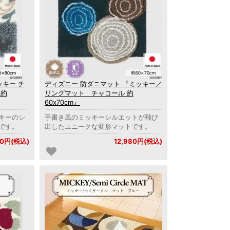
ッキー チ
ディズニー 防ダニマット 『ミッキー／
 約
リングマット チャコール 約
60x70cm』
キーのシ
手書き風のミッキーシルエットが飛び
です。
出したユニークな変形マットです。
80円(税込)
12,980円(税込)