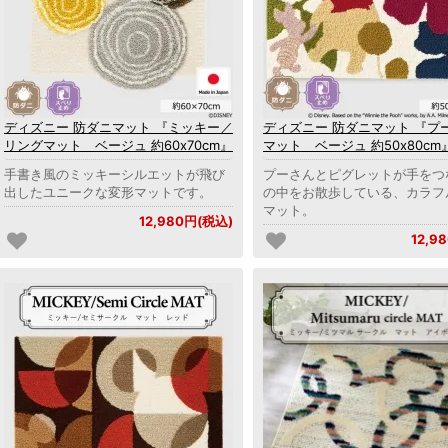
ディズニー 防ダニマット 『ミッキー／
ディズニー 防ダニマット 『プ
リングマット ベージュ 約60x70cm』
マット ベージュ 約50x80cm
手書き風のミッキーシルエットが飛び
プーさんとピグレットが手をつ
出したユニークな変形マットです。
の中をお散歩している、カラフ
マット。
12,980円(税込)
12,9