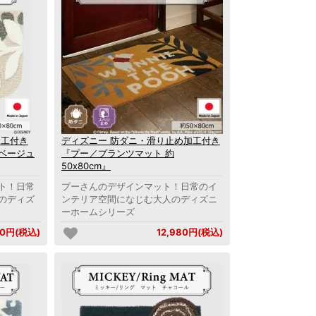
加工付き
ディズニー 防ダニ・滑り止め加工付き
ベージュ
『プー／プランツマット 約
50x80cm』
ト！日常
プーさんのデザインマット！日常のイ
のディズ
ンテリア空間になじむ大人のディズニ
ーホームシリーズ
80円(税込)
12,980円(税込)