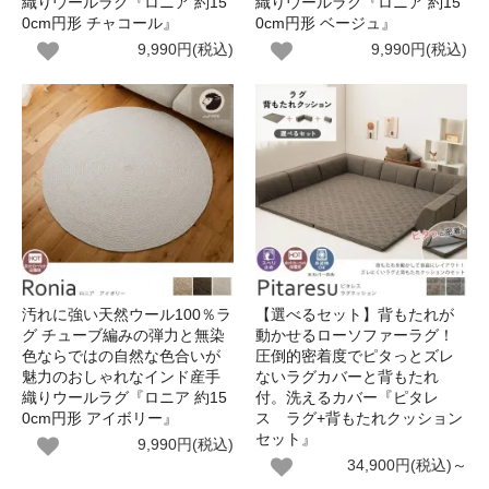
織りウールラグ『ロニア 約15
織りウールラグ『ロニア 約15
0cm円形 チャコール』
0cm円形 ベージュ』
9,990円(税込)
9,990円(税込)
汚れに強い天然ウール100％ラ
【選べるセット】背もたれが
グ チューブ編みの弾力と無染
動かせるローソファーラグ！
色ならではの自然な色合いが
圧倒的密着度でピタっとズレ
魅力のおしゃれなインド産手
ないラグカバーと背もたれ
織りウールラグ『ロニア 約15
付。洗えるカバー『ピタレ
0cm円形 アイボリー』
ス ラグ+背もたれクッション
セット』
9,990円(税込)
34,900円(税込)～