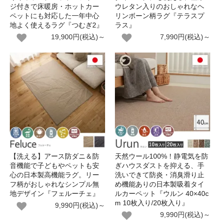
ジ付きで床暖房・ホットカー
ウレタン入りのおしゃれなヘ
ペットにも対応した一年中心
リンボーン柄ラグ『テラスプ
地よく使えるラグ『つむぎ2』
ラス』
19,900円(税込)～
7,990円(税込)～
【洗える】アース防ダニ＆防
天然ウール100%！静電気を防
音機能で子どもやペットも安
ぎハウスダストを抑える、手
心の日本製高機能ラグ。リー
洗いできて防炎・消臭滑り止
フ柄がおしゃれなシンプル無
め機能ありの日本製吸着タイ
地デザイン『フェルーチェ』
ルカーペット『ウルン 40×40c
m 10枚入り/20枚入り』
9,990円(税込)～
9,990円(税込)～