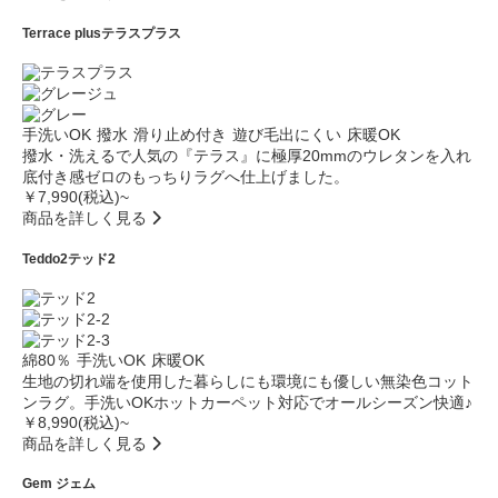
Terrace plus
テラスプラス
手洗いOK
撥水
滑り止め付き
遊び毛出にくい
床暖OK
撥水・洗えるで人気の『テラス』に極厚20mmのウレタンを入れ
底付き感ゼロのもっちりラグへ仕上げました。
￥7,990(税込)~
商品を詳しく見る
Teddo2
テッド2
綿80％
手洗いOK
床暖OK
生地の切れ端を使用した暮らしにも環境にも優しい無染色コット
ンラグ。手洗いOKホットカーペット対応でオールシーズン快適♪
￥8,990(税込)~
商品を詳しく見る
Gem
ジェム