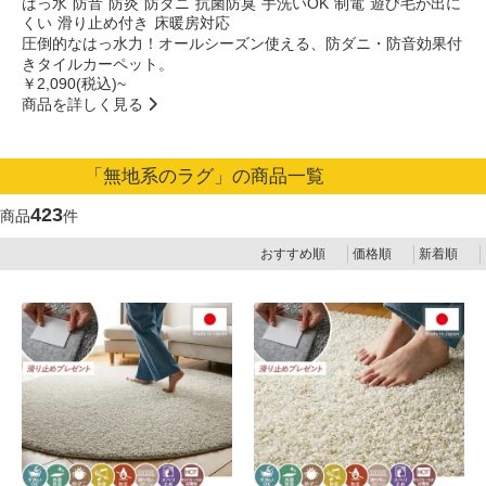
はっ水
防音
防炎
防ダニ
抗菌防臭
手洗いOK
制電
遊び毛が出に
くい
滑り止め付き
床暖房対応
圧倒的なはっ水力！オールシーズン使える、防ダニ・防音効果付
きタイルカーペット。
￥2,090(税込)~
商品を詳しく見る
「無地系のラグ」の商品一覧
423
商品
件
おすすめ順
価格順
新着順