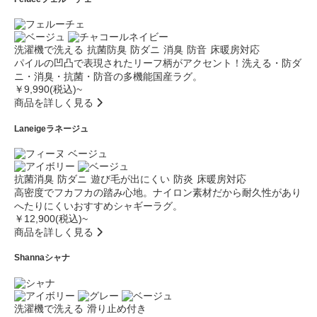
洗濯機で洗える
抗菌防臭
防ダニ
消臭
防音
床暖房対応
パイルの凹凸で表現されたリーフ柄がアクセント！洗える・防ダ
ニ・消臭・抗菌・防音の多機能国産ラグ。
￥9,990(税込)~
商品を詳しく見る
Laneige
ラネージュ
抗菌消臭
防ダニ
遊び毛が出にくい
防炎
床暖房対応
高密度でフカフカの踏み心地。ナイロン素材だから耐久性があり
へたりにくいおすすめシャギーラグ。
￥12,900(税込)~
商品を詳しく見る
Shanna
シャナ
洗濯機で洗える
滑り止め付き