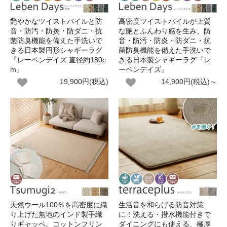
艶やかなツイストパイルと防
高密度ツイストパイルが上質
音・防汚・防炎・防ダニ・抗
な艶とふんわり感を生み、防
菌防臭機能を備えた手洗いで
音・防汚・防炎・防ダニ・抗
きる日本製円形シャギーラグ
菌防臭機能を備えた手洗いで
『レーベンデイズ 直径約180c
きる日本製シャギーラグ『レ
m』
ーベンデイズ』
19,900円(税込)
14,900円(税込)～
天然ウール100％を高密度に織
生活音を和らげる防音対策
り上げた無地のインド製手織
に！洗える・撥水機能付きで
りギャッベ。コットンフリン
ダイニングにも使える、極厚