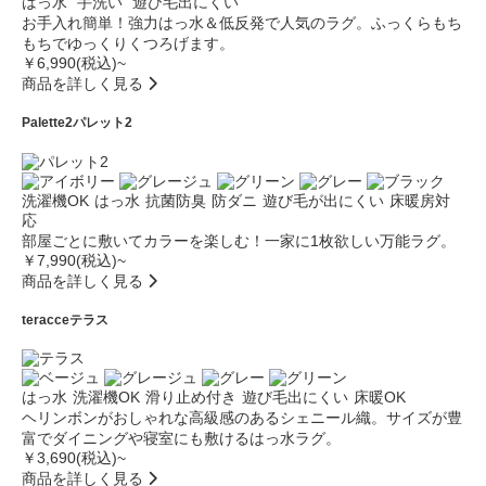
はっ水
手洗い
遊び毛出にくい
お手入れ簡単！強力はっ水＆低反発で人気のラグ。ふっくらもち
もちでゆっくりくつろげます。
￥6,990(税込)~
商品を詳しく見る
Palette2
パレット2
洗濯機OK
はっ水
抗菌防臭
防ダニ
遊び毛が出にくい
床暖房対
応
部屋ごとに敷いてカラーを楽しむ！一家に1枚欲しい万能ラグ。
￥7,990(税込)~
商品を詳しく見る
teracce
テラス
はっ水
洗濯機OK
滑り止め付き
遊び毛出にくい
床暖OK
ヘリンボンがおしゃれな高級感のあるシェニール織。サイズが豊
富でダイニングや寝室にも敷けるはっ水ラグ。
￥3,690(税込)~
商品を詳しく見る