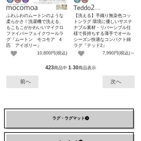
ふわふわのムートンのような
【洗える】手織り無染色コッ
柔らかさ！洗濯機で洗える、
トンラグ 環境に優しいサステ
もこもこがかわいいマイクロ
ナブル素材・リバーシブル仕
ファイバーフェイクウールラ
様で長持ちする薄手でオール
グ『ムートン モコモア 4
シーズン快適なコンパクト綿
匹 アイボリー』
ラグ『テッド2』
10,800円(税込)
7,990円(税込)～
423
1
30
商品中
-
商品表示
前へ
次へ
ラグ・ラグマット