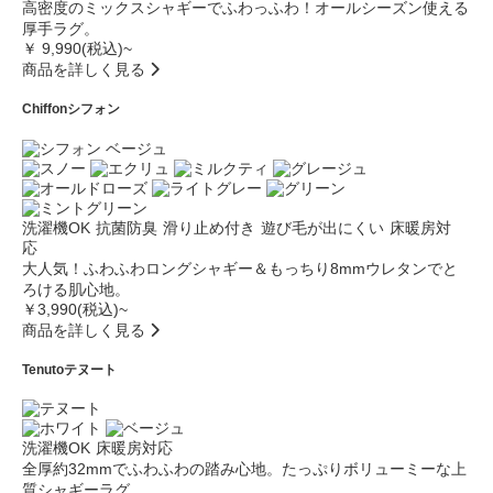
高密度のミックスシャギーでふわっふわ！オールシーズン使える
厚手ラグ。
￥ 9,990(税込)~
商品を詳しく見る
Chiffon
シフォン
洗濯機OK
抗菌防臭
滑り止め付き
遊び毛が出にくい
床暖房対
応
大人気！ふわふわロングシャギー＆もっちり8mmウレタンでと
ろける肌心地。
￥3,990(税込)~
商品を詳しく見る
Tenuto
テヌート
洗濯機OK
床暖房対応
全厚約32mmでふわふわの踏み心地。たっぷりボリューミーな上
質シャギーラグ。