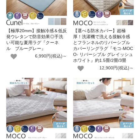
【極厚20mm】接触冷感＆低反
【選べる防水カバー】超極
発ウレタンで防音効果◎手洗
厚！洗濯機で洗える接触冷感
い可能な夏用ラグ『クーネ
とフランネルのリバーシブル
ル ブルーグレー』
カバーリングラグ『モコ-MOC
O- リバーシブル グレイッシュ
6,990円(税込)～
ホワイト』約1.5畳/2畳/3畳
12,900円(税込)～