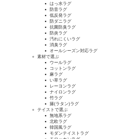
はっ水ラグ
防音ラグ
低反発ラグ
防ダニラグ
抗菌防臭ラグ
防炎ラグ
汚れにくいラグ
消臭ラグ
オールシーズン対応ラグ
素材で選ぶ
ウールラグ
コットンラグ
麻ラグ
い草ラグ
レーヨンラグ
ナイロンラグ
竹ラグ
籐(ラタン)ラグ
テイストで選ぶ
無地系ラグ
北欧ラグ
韓国風ラグ
モダンテイストラグ
モロッカンラグ