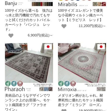
100サイズから選べる 強力は
100サイズ エレガントで優美
っ水と防汚機能で汚れてもサ
な小花柄ウィルトン織カーペ
ッと拭くだけのカットパイル
ット【ミラビリス レッド】
カーペット『バンジュ レッ
11,200円(税込)～
ド』
6,900円(税込)～
美術品のようなデザインでワ
メダリオン柄がおしゃれ。耐
ンランク上のお部屋へ。モケ
摩耗性に優れたモケット織国
ット織国産ラグ『ファラオ
産ラグ『ミラシア ローズ』
ワイン』
19,900円(税込)～