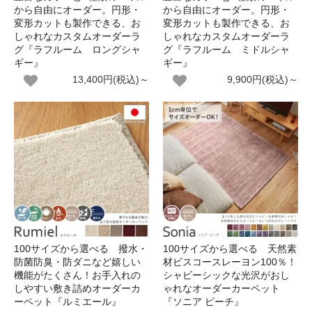
から自由にオーダー。円形・
から自由にオーダー。円形・
変形カットも製作できる、お
変形カットも製作できる、お
しゃれなカスタムオーダーラ
しゃれなカスタムオーダーラ
グ『ラフルーム ロングシャ
グ『ラフルーム ミドルシャ
ギー』
ギー』
13,400円(税込)～
9,900円(税込)～
100サイズから選べる 撥水・
100サイズから選べる 天然素
防菌防臭・防ダニなど嬉しい
材ビスコースレーヨン100％！
機能がたくさん！お手入れの
シャビーシックな光沢がおし
しやすい敷き詰めオーダーカ
ゃれなオーダーカーペット
ーペット『ルミエール』
『ソニア ピーチ』