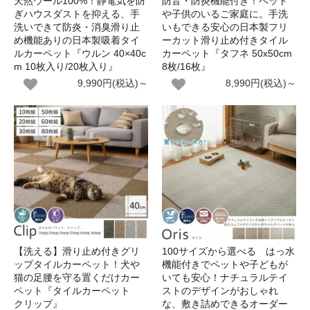
天然ウール100%！静電気を防
防音・防炎機能付き！ペット
ぎハウスダストを抑える、手
や子供のいるご家庭に。手洗
洗いできて防炎・消臭滑り止
いもできる安心の日本製フリ
め機能ありの日本製吸着タイ
ーカット滑り止め付きタイル
ルカーペット『ウルン 40×40c
カーペット『タフネ 50x50cm
m 10枚入り/20枚入り』
8枚/16枚』
9,990円(税込)～
8,990円(税込)～
【洗える】滑り止め付きグリ
100サイズから選べる はっ水
ップタイルカーペット！犬や
機能付きでペットや子どもが
猫の足腰を守る置くだけカー
いても安心！ナチュラルテイ
ペット『タイルカーペット
ストのデザインがおしゃれ
クリップ』
な、敷き詰めできるオーダー