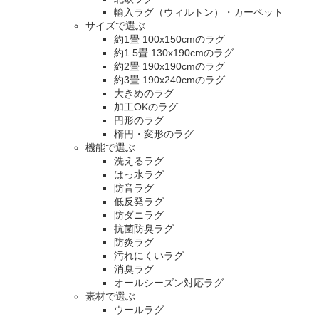
輸入ラグ（ウィルトン）・カーペット
サイズで選ぶ
約1畳 100x150cmのラグ
約1.5畳 130x190cmのラグ
約2畳 190x190cmのラグ
約3畳 190x240cmのラグ
大きめのラグ
加工OKのラグ
円形のラグ
楕円・変形のラグ
機能で選ぶ
洗えるラグ
はっ水ラグ
防音ラグ
低反発ラグ
防ダニラグ
抗菌防臭ラグ
防炎ラグ
汚れにくいラグ
消臭ラグ
オールシーズン対応ラグ
素材で選ぶ
ウールラグ