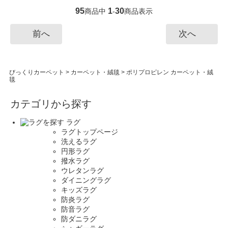
95
1
30
商品中
-
商品表示
前へ
次へ
びっくりカーペット
>
カーペット・絨毯
>
ポリプロピレン カーペット・絨
毯
カテゴリから探す
ラグ
ラグトップページ
洗えるラグ
円形ラグ
撥水ラグ
ウレタンラグ
ダイニングラグ
キッズラグ
防炎ラグ
防音ラグ
防ダニラグ