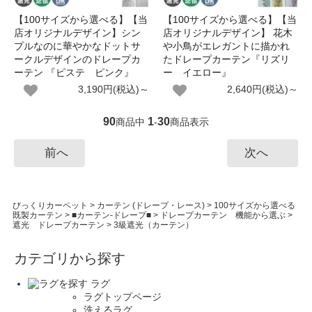
【100サイズから選べる】【当
【100サイズから選べる】【当
店オリジナルデザイン】シン
店オリジナルデザイン】 花木
プルなのに華やかなドットサ
や小鳥がエレガントに描かれ
ークルデザインのドレープカ
たドレープカーテン『リズリ
ーテン 『ピステ ピンク』
ー イエロー』
3,190円(税込)～
2,640円(税込)～
90
1
30
商品中
-
商品表示
前へ
次へ
びっくりカーペット
>
カーテン (ドレープ・レース)
>
100サイズから選べる
既製カーテン
>
■カーテン-ドレープ■
>
ドレープカーテン 機能から選ぶ
>
遮光 ドレープカーテン
>
3級遮光（カーテン）
カテゴリから探す
ラグ
ラグトップページ
洗えるラグ