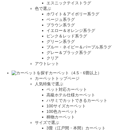
エスニックテイストラグ
色で選ぶ
ホワイト＆アイボリー系ラグ
ベージュ系ラグ
ブラウン系ラグ
イエロー＆オレンジ系ラグ
ピンク＆レッド系ラグ
グリーン系ラグ
ブルー・ネイビー＆パープル系ラグ
グレー＆ブラック系ラグ
クリア
アウトレット
カーペット（4.5・6畳以上）
カーペットトップページ
人気特集で選ぶ
ペット対応カーペット
高級ホテル仕様カーペット
ハサミでカットできるカーペット
100サイズカーペット
100色カーペット
柄物カーペット
サイズで選ぶ
3畳（江戸間・本間）カーペット