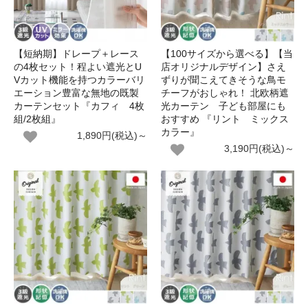
【短納期】ドレープ＋レース
【100サイズから選べる】【当
の4枚セット！程よい遮光とU
店オリジナルデザイン】さえ
Vカット機能を持つカラーバリ
ずりが聞こえてきそうな鳥モ
エーション豊富な無地の既製
チーフがおしゃれ！ 北欧柄遮
カーテンセット『カフィ 4枚
光カーテン 子ども部屋にも
組/2枚組』
おすすめ 『リント ミックス
カラー』
1,890円(税込)～
3,190円(税込)～