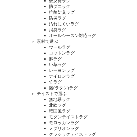
低反発ラグ
防ダニラグ
抗菌防臭ラグ
防炎ラグ
汚れにくいラグ
消臭ラグ
オールシーズン対応ラグ
素材で選ぶ
ウールラグ
コットンラグ
麻ラグ
い草ラグ
レーヨンラグ
ナイロンラグ
竹ラグ
籐(ラタン)ラグ
テイストで選ぶ
無地系ラグ
北欧ラグ
韓国風ラグ
モダンテイストラグ
モロッカンラグ
メダリオンラグ
クラシックテイストラグ