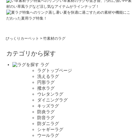
い草素材のラグや置き畳、汚れに強いPP素
材のい草風ラグなど涼し気なアイテムがラインナップ！
蒸し暑い夏を快適に過ごすための素材や機能にこ
だわった夏用ラグ特集！
びっくりカーペット
>
竹素材のラグ
カテゴリから探す
ラグ
ラグトップページ
洗えるラグ
円形ラグ
撥水ラグ
ウレタンラグ
ダイニングラグ
キッズラグ
防炎ラグ
防音ラグ
防ダニラグ
シャギーラグ
ウールラグ