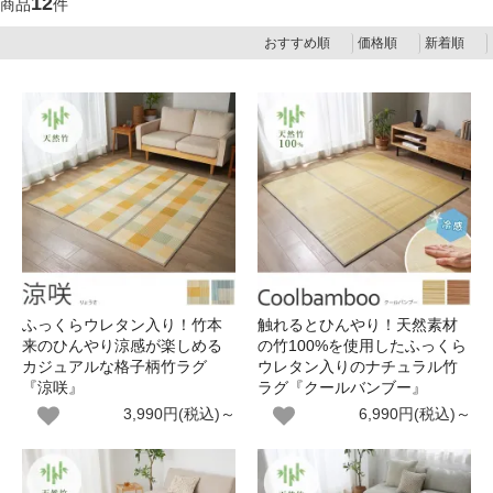
12
商品
件
おすすめ順
価格順
新着順
ふっくらウレタン入り！竹本
触れるとひんやり！天然素材
来のひんやり涼感が楽しめる
の竹100%を使用したふっくら
カジュアルな格子柄竹ラグ
ウレタン入りのナチュラル竹
『涼咲』
ラグ『クールバンブー』
3,990円(税込)～
6,990円(税込)～