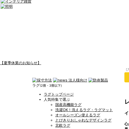
【夏季休業のお知らせ】
ラグ
(2畳・3畳以下)
ラグトップページ
人気特集で選ぶ
国産高機能ラグ
洗濯OK！洗えるラグ・ラグマット
イ
オールシーズン使えるラグ
とびきりおしゃれなデザインラグ
心
北欧ラグ
果