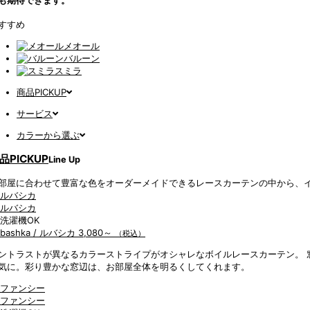
すすめ
メオール
バルーン
スミラ
商品PICKUP
サービス
カラーから選ぶ
品PICKUP
Line Up
部屋に合わせて豊富な色をオーダーメイドできるレースカーテンの中から、
ubashka / ルバシカ
3,080～
（税込）
ントラストが異なるカラーストライプがオシャレなボイルレースカーテン。 
気に。彩り豊かな窓辺は、お部屋全体を明るくしてくれます。