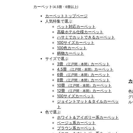
カーペット
(4.5畳・6畳以上)
カーペットトップページ
人気特集で選ぶ
ペット対応カーペット
高級ホテル仕様カーペット
ハサミでカットできるカーペット
100サイズカーペット
100色カーペット
柄物カーペット
サイズで選ぶ
3畳
カーペット
（江戸間・本間）
4.5畳
カーペット
（江戸間・本間）
6畳
カーペット
（江戸間・本間）
8畳
カーペット
カ
（江戸間・本間）
10畳
カーペット
（江戸間・本間）
12畳
カーペット
色
（江戸間・本間）
100サイズカーペット
グ
ジョイントマット＆タイルカーペッ
ル
ト
色で選ぶ
ホワイト＆アイボリー系カーペット
ベージュ系カーペット
ブラウン系カーペット