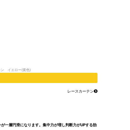
テン イエロー(黄色)
レースカーテン
が一層円滑になります。集中力が増し判断力がUPする効