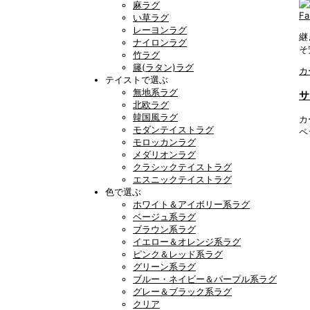
麻ラグ
F
い草ラグ
レーヨンラグ
継
ナイロンラグ
そ
竹ラグ
籐(ラタン)ラグ
カ
テイストで選ぶ
無地系ラグ
サ
北欧ラグ
韓国風ラグ
カ
モダンテイストラグ
ペ
モロッカンラグ
メダリオンラグ
クラシックテイストラグ
エスニックテイストラグ
色で選ぶ
ホワイト＆アイボリー系ラグ
ベージュ系ラグ
ブラウン系ラグ
イエロー＆オレンジ系ラグ
ピンク＆レッド系ラグ
グリーン系ラグ
ブルー・ネイビー＆パープル系ラグ
グレー＆ブラック系ラグ
クリア