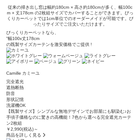
従来の掃き出し窓は幅約180cm × 高さ約180cmが多く、幅100c
m × 丈178cm の2枚組サイズでカバーすることができます。びっ
くりカーペットでは1cm単位でのオーダーメイドが可能です。ぴ
ったりサイズでご注文いただけます。
びっくりカーペットなら、
"幅100x丈178cm
の既製サイズカーテンを
激安価格でご提供
!
Camille
カミーユ
完全遮光
遮熱断熱
防音
形状記憶
洗濯機OK
【既製サイズ】シンプルな無地デザインでお部屋にも馴染む♪お
手頃子価格なのに驚きの高機能！7色から選べる完全遮光カーテ
ン2枚組
￥2,990
(税込)～
商品を詳しく見る