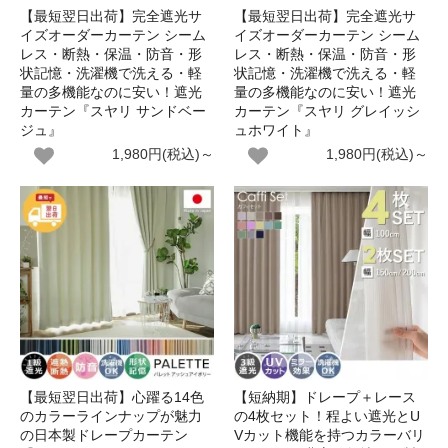
【最短翌日出荷】完全遮光サ
【最短翌日出荷】完全遮光サ
イズオーダーカーテン シーム
イズオーダーカーテン シーム
レス・断熱・保温・防音・形
レス・断熱・保温・防音・形
状記憶・洗濯機で洗える・軽
状記憶・洗濯機で洗える・軽
量の多機能なのに安い！遮光
量の多機能なのに安い！遮光
カーテン『スヤリ サンドベー
カーテン『スヤリ グレイッシ
ジュ』
ュホワイト』
1,980円(税込)～
1,980円(税込)～
【最短翌日出荷】心躍る14色
【短納期】ドレープ＋レース
のカラーラインナップが魅力
の4枚セット！程よい遮光とU
の日本製ドレープカーテン
Vカット機能を持つカラーバリ