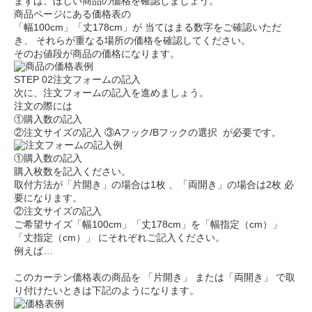
まずは、ほしい商品の価格を確認しましょう。
商品ページにある価格表の
「幅100cm」「丈178cm」が
当てはまる数字をご確認いただ
き、
それらが重なる場所の価格を確認してください。
そのお値段が商品の価格になります。
STEP 02
注文フォームの記入
次に、注文フォームの記入を進めましょう。
注文の際には
①購入数の記入
②注文サイズの記入
③Aフック/Bフックの選択
が必要です。
①購入数の記入
購入枚数を記入ください。
取付方法が
「片開き」の場合は
1枚
、「両開き」の場合は
2枚
必
要になります。
②注文サイズの記入
ご希望サイズ「幅100cm」「丈178cm」を
「幅指定（cm）」
「丈指定（cm）」
にそれぞれご記入ください。
例えば…
このカーテン価格表の商品を
「片開き」
または
「両開き」
で取
り付けたいときは下記のようになります。