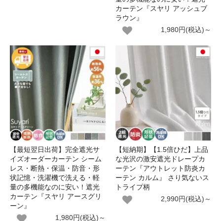
カーテン『スヤリ アッシュブ
ラウン』
1,980円(税込)～
【最短翌日出荷】完全遮光サ
【短納期】【1.5倍ひだ】上品
イズオーダーカーテン シーム
な光沢の激安遮光ドレープカ
レス・断熱・保温・防音・形
ーテン『アウトレット防炎カ
状記憶・洗濯機で洗える・軽
ーテン カルム』 さり気ないス
量の多機能なのに安い！遮光
トライプ柄
カーテン『スヤリ アースグリ
2,990円(税込)～
ーン』
1,980円(税込)～