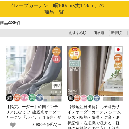
「ドレープカーテン 幅100cm×丈178cm」の
商品一覧
439
商品
件
おすすめ順
価格順
新着順
【幅丈オーダー】韓国インテ
【最短翌日出荷】完全遮光サ
リアになじむ1級遮光オーダー
イズオーダーカーテン シーム
カーテン『ルピナ』 1.5倍ヒダ
レス・断熱・保温・防音・形
状記憶・洗濯機で洗える・軽
2,990円(税込)～
量の多機能なのに安い！遮光