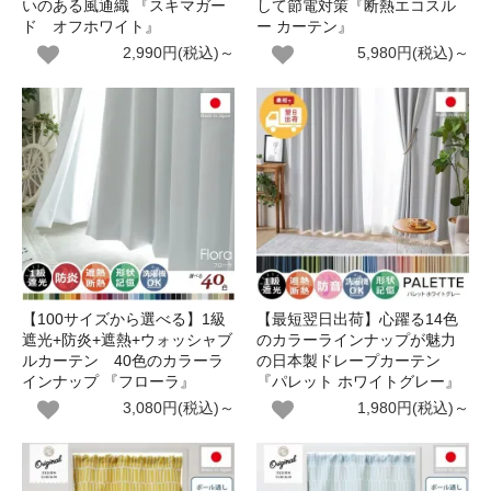
いのある風通織 『スキマガー
して節電対策『断熱エコスル
ド オフホワイト』
ー カーテン』
2,990円(税込)～
5,980円(税込)～
【100サイズから選べる】1級
【最短翌日出荷】心躍る14色
遮光+防炎+遮熱+ウォッシャブ
のカラーラインナップが魅力
ルカーテン 40色のカラーラ
の日本製ドレープカーテン
インナップ 『フローラ』
『パレット ホワイトグレー』
3,080円(税込)～
1,980円(税込)～