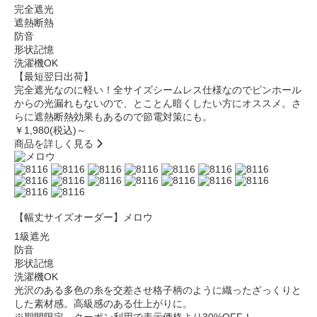
完全遮光
遮熱断熱
防音
形状記憶
洗濯機OK
【最短翌日出荷】
完全遮光なのに軽い！全サイズシームレス仕様なのでピンホール
からの光漏れもないので、とことん暗くしたい方にオススメ。さ
らに遮熱断熱効果もあるので節電対策にも。
￥1,980
(税込)～
商品を詳しく見る
【幅丈サイズオーダー】メロウ
1級遮光
防音
形状記憶
洗濯機OK
光沢のある多色の糸を交差させ格子柄のように織ったざっくりと
した素材感。高級感のある仕上がりに。